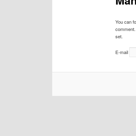
Man
obsahu
webu
You can fo
comment. C
set.
E-mail