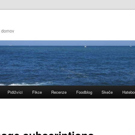
ní domov
Pidižvíci
Fikce
Recenze
Foodblog
Skeče
Hatebo