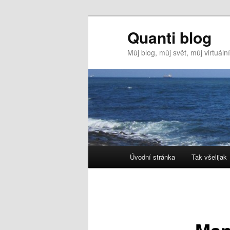
Quanti blog
Můj blog, můj svět, můj virtuál
Hlavní
Úvodní stránka
Tak všelijak
Přejít
navigační
menu
k
hlavnímu