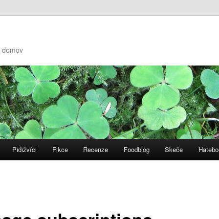
ní domov
Pidižvíci
Fikce
Recenze
Foodblog
Skeče
Hatebo