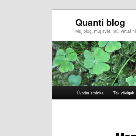
Quanti blog
Můj blog, můj svět, můj virtuál
Hlavní
Úvodní stránka
Tak všelijak
Přejít
navigační
menu
k
hlavnímu