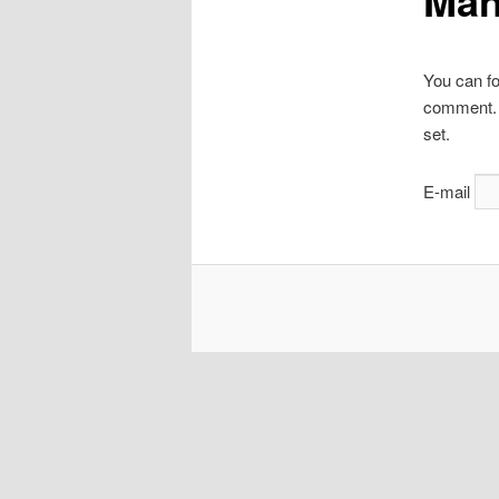
Man
obsahu
webu
You can fo
comment. C
set.
E-mail