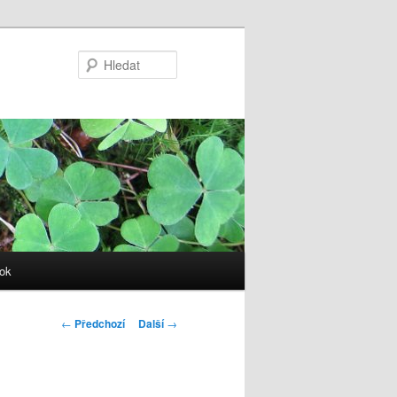
Hledat
ok
Navigace
←
Předchozí
Další
→
pro
příspěvky