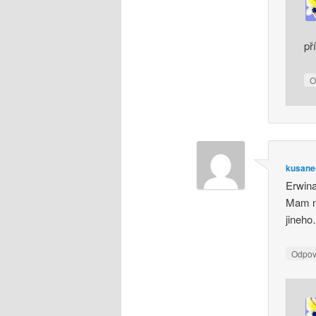
př
O
kusanec
Erwina
Mam no
jineh
Odpo