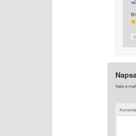
Br
O
Napsa
Vaše e-mai
Komentá