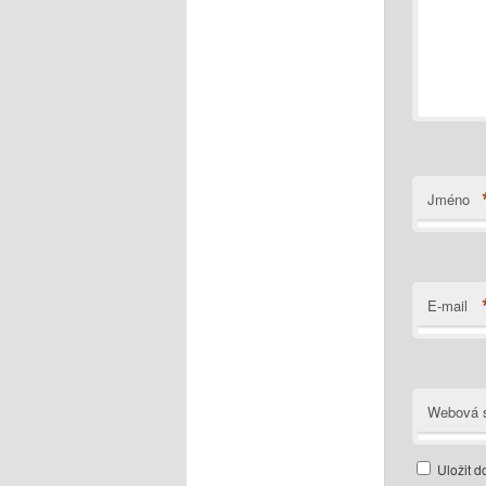
Jméno
E-mail
Webová s
Uložit d