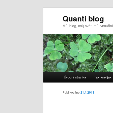
Quanti blog
Můj blog, můj svět, můj virtuál
Hlavní
Úvodní stránka
Tak všelijak
Přejít
navigační
menu
k
Publikováno
21.4.2013
hlavnímu