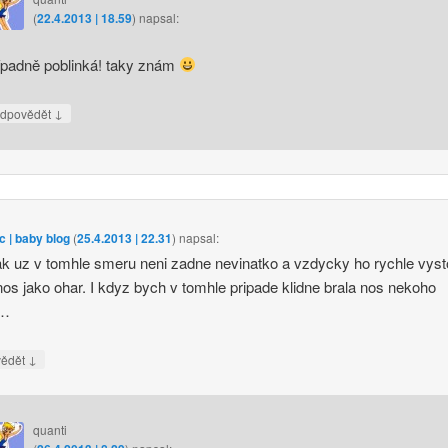
(
22.4.2013 | 18.59
)
napsal:
ípadně poblinká! taky znám
↓
dpovědět
 | baby blog
(
25.4.2013 | 22.31
)
napsal:
k uz v tomhle smeru neni zadne nevinatko a vzdycky ho rychle vyst
s jako ohar. I kdyz bych v tomhle pripade klidne brala nos nekoho
o…
↓
vědět
quanti