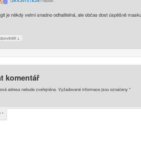
(
26.4.2013 | 8.29
)
napsal:
igit je někdy velmi snadno odhalitelná, ale občas dost úspěšně mask
↓
dpovědět
t komentář
lová adresa nebude zveřejněna.
Vyžadované informace jsou označeny
*
ř
*