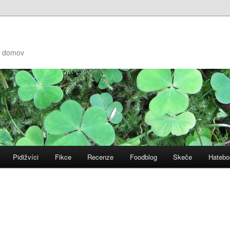
ní domov
Pidižvíci
Fikce
Recenze
Foodblog
Skeče
Hatebo