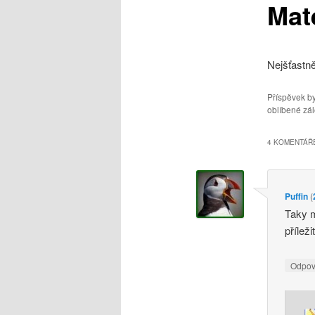
Mat
obsahu
webu
Nejšťastně
Příspěvek by
oblíbené zál
4 KOMENTÁŘE
Puffin
(
Taky m
přílež
Odpo