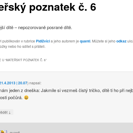
eřský poznatek č. 6
jší dítě – nepozorovaně posrané dítě.
l publikován v rubrice
Pidižvíci
a jeho autorem je
quanti
. Můžete si jeho
odkaz
ulož
ožky nebo ho sdílet s přáteli.
 U “
MATEŘSKÝ POZNATEK Č. 6
”
21.4.2013 | 20.07
)
napsal:
ám jeden z dneška: Jakmile si vezmeš čistý tričko, dítě ti ho při nejb
itosti počůrá.
↓
vědět
quanti