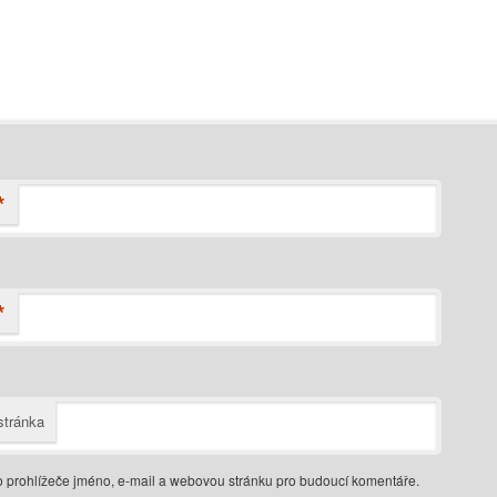
*
*
tránka
o prohlížeče jméno, e-mail a webovou stránku pro budoucí komentáře.