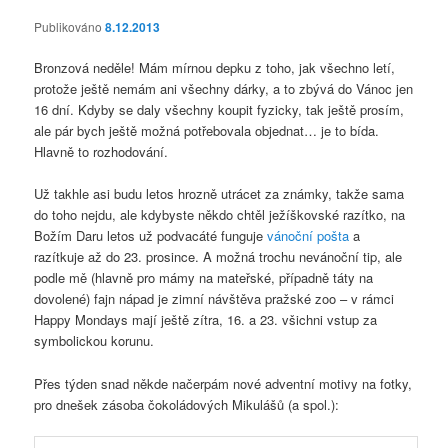
Publikováno
8.12.2013
Bronzová neděle! Mám mírnou depku z toho, jak všechno letí,
protože ještě nemám ani všechny dárky, a to zbývá do Vánoc jen
16 dní. Kdyby se daly všechny koupit fyzicky, tak ještě prosím,
ale pár bych ještě možná potřebovala objednat… je to bída.
Hlavně to rozhodování.
Už takhle asi budu letos hrozně utrácet za známky, takže sama
do toho nejdu, ale kdybyste někdo chtěl ježíškovské razítko, na
Božím Daru letos už podvacáté funguje
vánoční pošta
a
razítkuje až do 23. prosince. A možná trochu nevánoční tip, ale
podle mě (hlavně pro mámy na mateřské, případně táty na
dovolené) fajn nápad je zimní návštěva pražské zoo – v rámci
Happy Mondays mají ještě zítra, 16. a 23. všichni vstup za
symbolickou korunu.
Přes týden snad někde načerpám nové adventní motivy na fotky,
pro dnešek zásoba čokoládových Mikulášů (a spol.):