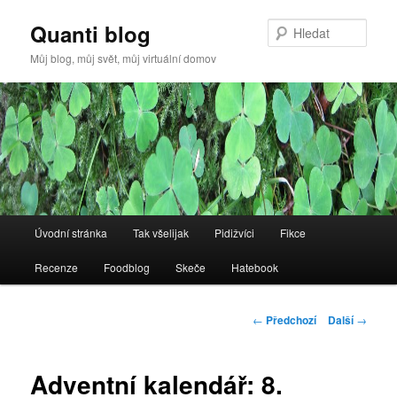
Quanti blog
Hleda
Můj blog, můj svět, můj virtuální domov
Hlavní
Úvodní stránka
Tak všelijak
Pidižvíci
Fikce
Přejít
navigační
menu
Recenze
Foodblog
Skeče
Hatebook
k
hlavnímu
Navigace
←
Předchozí
Další
→
pro
obsahu
příspěvky
Adventní kalendář: 8.
webu