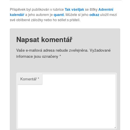
Příspěvek byl publikován v rubrice
Tak všelijak
se štítky
Adventní
kalendář
a jeho autorem je
quanti
. Můžete si jeho
odkaz
uložit mezi
své oblíbené záložky nebo ho sdílet s přáteli.
Napsat komentář
Vaše e-mailová adresa nebude zveřejněna.
Vyžadované
informace jsou označeny
*
Komentář
*