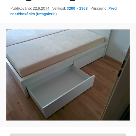
Publikováno:
22.9.2014
| Velikost:
3200 × 2368
| Přiřazeno:
Před
nastěhováním (fotogalerie)