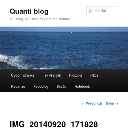
Quanti blog
Hleda
Můj blog, můj svět, můj virtuální domov
Hlavní
Úvodní stránka
Tak všelijak
Pidižvíci
Fikce
Přejít
navigační
menu
Recenze
Foodblog
Skeče
Hatebook
k
hlavnímu
Navigace
← Předchozí
Další →
pro
obsahu
obrázky
IMG_20140920_171828
webu