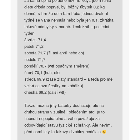
Já sama úplně pořádně nevím. Když jsem tuhle
dietu držela poprvé, byl běžný úbytek 0,2 kg
denně, s tím že sem tam třeba jednou dvakrát
týdně se váha nehnula nebo byla jen 0,1, zkrátka
takové odchylky v normě. Tentokrát – poslední
týden:
čtvrtek 71,4
pátek 71,2
sobota 71,7 (?! asi apríl nebo co)
neděle 71,7
pondělí 70,7 (wtf opačným směrem)
úterý 70,1 (huh, ok)
středa 69,9 (zase zlatý standard – a teda pro mě
velká oslava šestky na začátku)
dneska 69,2 (další wtf)
Takže možná jí ty baterky docházejí, ale na
druhou stranu vizuálně i oblečením atd. je to
hubnutí nepopiratelné a váhu považuju za
odpovídající stavu fyzické schránky. Ale nevím,
před osmi lety to takový divočiny nedělalo