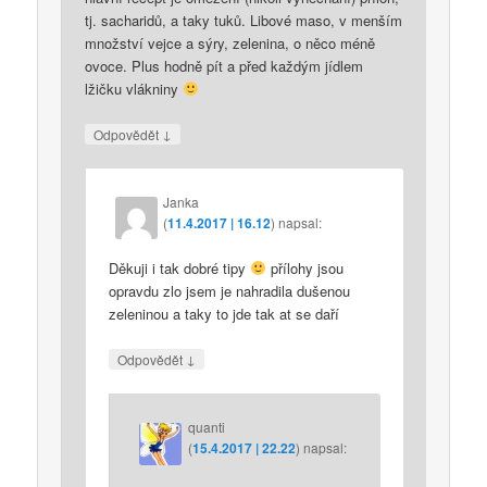
tj. sacharidů, a taky tuků. Libové maso, v menším
množství vejce a sýry, zelenina, o něco méně
ovoce. Plus hodně pít a před každým jídlem
lžičku vlákniny
↓
Odpovědět
Janka
(
11.4.2017 | 16.12
)
napsal:
Děkuji i tak dobré tipy
přílohy jsou
opravdu zlo jsem je nahradila dušenou
zeleninou a taky to jde tak at se daří
↓
Odpovědět
quanti
(
15.4.2017 | 22.22
)
napsal: