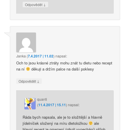
↓
Odpovědět
Janka
(
7.4.2017 | 11.02
)
napsal:
Och to jsou krásné ztráty mohu znát tu dietu nebo recept
na ní
děkuji a držím palce na další poklesy
↓
Odpovědět
quanti
(
11.4.2017 | 15.11
)
napsal:
Ráda bych napsala, ale je to složitější a hlavně
jídelníček složený na míru dietoložkou
ale
hlavní recept je omezení (nikoli vynechání) příloh,