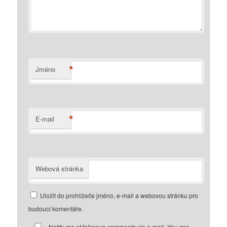
*
Jméno
*
E-mail
Webová stránka
Uložit do prohlížeče jméno, e-mail a webovou stránku pro
budoucí komentáře.
Notify me of followup comments via e-mail. You can