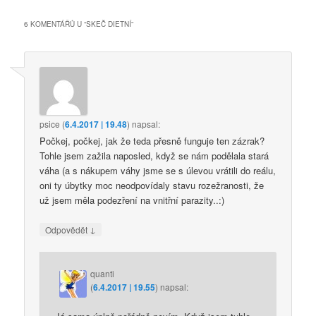
6 KOMENTÁŘŮ U “
SKEČ DIETNÍ
”
psice
(
6.4.2017 | 19.48
)
napsal:
Počkej, počkej, jak že teda přesně funguje ten zázrak?
Tohle jsem zažila naposled, když se nám podělala stará
váha (a s nákupem váhy jsme se s úlevou vrátili do reálu,
oni ty úbytky moc neodpovídaly stavu rozežranosti, že
už jsem měla podezření na vnitřní parazity..:)
↓
Odpovědět
quanti
(
6.4.2017 | 19.55
)
napsal: