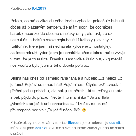
Publikováno
6.4.2017
Potom, co mě o víkendu váha trochu vytrolila, pokračuje hubnutí
občas až bláznivým tempem, že mám pocit, že docházejí
baterky nebo že jde obecně o nějaký omyl, ale fakt, že už
nasoukám k bokům svoje nejhubenější kalhoty (Levisky z
Kalifornie, které jsem si nechávala vyloženě z nostalgie),
zatímco minulý týden jsem je nenatáhla přes stehna, mě utvrzuje
v tom, že je to realita. Dneska jsem viděla číslo o 0,7 kg menší
než včera a byla jsem z toho docela perplex.
Bibina nás dnes od samého rána tahala a hučela: „Už nelež! Už
je ráno! Pojď si se mnou hrát! Pojď mi číst Čtyřlístek!“ Lvíček jí
přečetl jednu pohádku, ale pak ji usměrnil: „Já si teď vypiju kafe
a pak půjdu do práce. Přečte ti to maminka.“ Já zafrflala:
„Maminka se ještě ani nenasnídala…“ Lvíček se na mě
překvapeně podíval: „Ty ještě něco jíš?“
Příspěvek byl publikován v rubrice
Skeče
a jeho autorem je
quanti
.
Můžete si jeho
odkaz
uložit mezi své oblíbené záložky nebo ho sdílet
s přáteli.