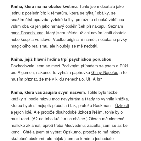
Kniha, která má na obálce květinu
. Tuhle jsem dočítala jako
jednu z posledních; k tématům, která se týkají obálky, se
snažím číst opravdu fyzické knihy, protože u ebooků většinou
vidím obálku jen jako mrňavý obdélníček při nákupu.
Seznam
pana Rosenbluma
, který jsem někde už ani nevím jestli dostala
nebo koupila ve slevě. Vcelku originální námět, nečekané prvky
magického realismu, ale hlouběji se mě nedotkl.
Kniha, jejíž hlavní hrdina trpí psychickou poruchou
.
Rozhodovala jsem se mezi Podivným případem se psem a Růží
pro Algernon, nakonec to vyhrála papírovka
Ginny Napořád
a to
musím přiznat, že mě v klidu nenechalo. Uf. A brr.
Kniha, která vás zaujala svým názvem
. Tohle bylo těžké,
knížky si podle názvu moc nevybírám a i tady to vyhrála knížka,
kterou bych si nejspíš přečetla i tak, protože Backman –
Úzkosti
a jejich lidé
. Ale protože dlouhodobě úzkosti řeším, tohle bylo
must read. (Až na toho králíka na obálce.) Obsah mě nicméně
maličko zklamal, oproti třeba Medvědínu; začetla jsem se až ke
konci. Chtěla jsem si vybrat Opskurno, protože to má název
skutečně obskurní, ale nějak jsem se k němu jednoduše