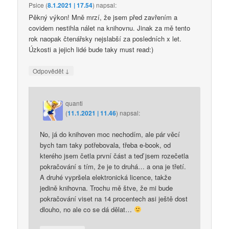
Psice
(
8.1.2021 | 17.54
)
napsal:
Pěkný výkon! Mně mrzí, že jsem před zavřením a
covidem nestihla nálet na knihovnu. Jinak za mě tento
rok naopak čtenářsky nejslabší za posledních x let.
Úzkosti a jejich lidé bude taky must read:)
↓
Odpovědět
quanti
(
11.1.2021 | 11.46
)
napsal:
No, já do knihoven moc nechodím, ale pár věcí
bych tam taky potřebovala, třeba e-book, od
kterého jsem četla první část a teď jsem rozečetla
pokračování s tím, že je to druhá… a ona je třetí.
A druhé vypršela elektronická licence, takže
jedině knihovna. Trochu mě štve, že mi bude
pokračování viset na 14 procentech asi ještě dost
dlouho, no ale co se dá dělat…