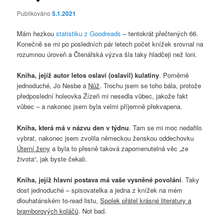
Publikováno
5.1.2021
Mám hezkou
statistiku z Goodreads
– tentokrát přečtených 66.
Konečně se mi po posledních pár letech počet knížek srovnal na
rozumnou úroveň a Čtenářská výzva šla taky hladčeji než loni.
Kniha, jejíž autor letos oslaví (oslavil) kulatiny
. Poměrně
jednoduché, Jo Nesbø a
Nůž
. Trochu jsem se toho bála, protože
předposlední holeovka Žízeň mi nesedla vůbec, jakože fakt
vůbec – a nakonec jsem byla velmi příjemně překvapena.
Kniha, která má v názvu den v týdnu
. Tam se mi moc nedařilo
vybrat, nakonec jsem zvolila německou ženskou oddechovku
Úterní ženy
a byla to přesně taková zapomenutelná věc „ze
života“, jak byste čekali.
Kniha, jejíž hlavní postava má vaše vysněné povolání
. Taky
dost jednoduché – spisovatelka a jedna z knížek na mém
dlouhatánském to-read listu,
Spolek přátel krásné literatury a
bramborových koláčů
. Not bad.