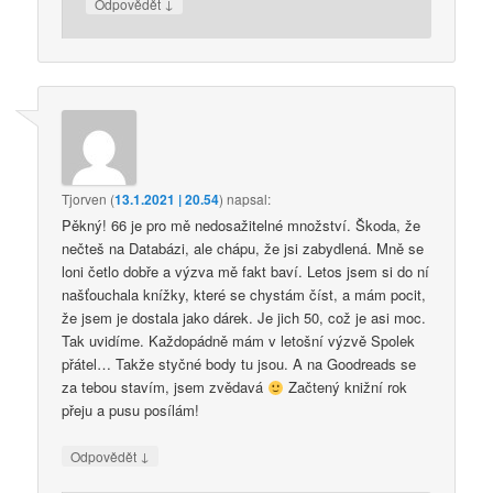
↓
Odpovědět
Tjorven
(
13.1.2021 | 20.54
)
napsal:
Pěkný! 66 je pro mě nedosažitelné množství. Škoda, že
nečteš na Databázi, ale chápu, že jsi zabydlená. Mně se
loni četlo dobře a výzva mě fakt baví. Letos jsem si do ní
našťouchala knížky, které se chystám číst, a mám pocit,
že jsem je dostala jako dárek. Je jich 50, což je asi moc.
Tak uvidíme. Každopádně mám v letošní výzvě Spolek
přátel… Takže styčné body tu jsou. A na Goodreads se
za tebou stavím, jsem zvědavá
Začtený knižní rok
přeju a pusu posílám!
↓
Odpovědět