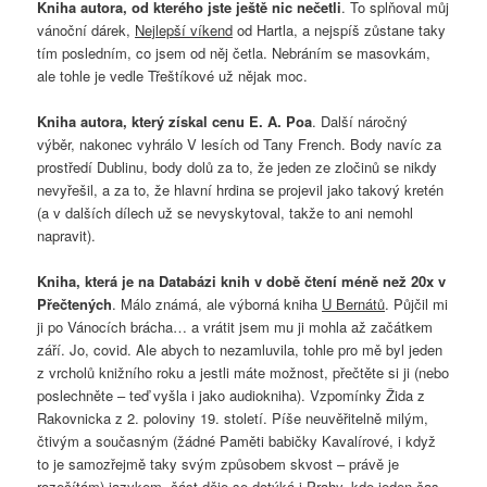
Kniha autora, od kterého jste ještě nic nečetli
. To splňoval můj
vánoční dárek,
Nejlepší víkend
od Hartla, a nejspíš zůstane taky
tím posledním, co jsem od něj četla. Nebráním se masovkám,
ale tohle je vedle Třeštíkové už nějak moc.
Kniha autora, který získal cenu E. A. Poa
. Další náročný
výběr, nakonec vyhrálo V lesích od Tany French. Body navíc za
prostředí Dublinu, body dolů za to, že jeden ze zločinů se nikdy
nevyřešil, a za to, že hlavní hrdina se projevil jako takový kretén
(a v dalších dílech už se nevyskytoval, takže to ani nemohl
napravit).
Kniha, která je na Databázi knih v době čtení méně než 20x v
Přečtených
. Málo známá, ale výborná kniha
U Bernátů
. Půjčil mi
ji po Vánocích brácha… a vrátit jsem mu ji mohla až začátkem
září. Jo, covid. Ale abych to nezamluvila, tohle pro mě byl jeden
z vrcholů knižního roku a jestli máte možnost, přečtěte si ji (nebo
poslechněte – teď vyšla i jako audiokniha). Vzpomínky Žida z
Rakovnicka z 2. poloviny 19. století. Píše neuvěřitelně milým,
čtivým a současným (žádné Paměti babičky Kavalírové, i když
to je samozřejmě taky svým způsobem skvost – právě je
rozečítám) jazykem, část děje se dotýká i Prahy, kde jeden čas