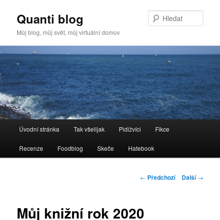
Quanti blog
Hleda
Můj blog, můj svět, můj virtuální domov
Hlavní
Úvodní stránka
Tak všelijak
Pidižvíci
Fikce
Přejít
navigační
menu
Recenze
Foodblog
Skeče
Hatebook
k
hlavnímu
Navigace
←
Předchozí
Další
→
pro
obsahu
příspěvky
Můj knižní rok 2020
webu