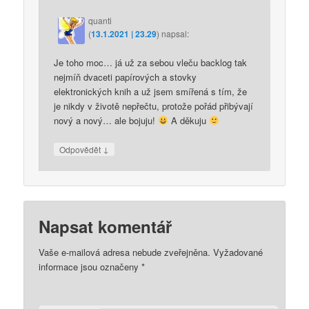
quanti
(
13.1.2021 | 23.29
)
napsal:
Je toho moc… já už za sebou vleču backlog tak
nejmíň dvaceti papírových a stovky
elektronických knih a už jsem smířená s tím, že
je nikdy v životě nepřečtu, protože pořád přibývají
nový a nový… ale bojuju!
A děkuju
↓
Odpovědět
Napsat komentář
Vaše e-mailová adresa nebude zveřejněna.
Vyžadované
informace jsou označeny
*