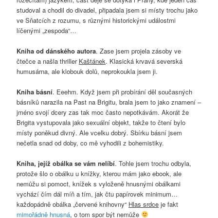
studoval a chodil do divadel, připadala jsem si místy trochu jako
ve Sňatcích z rozumu, s různými historickými událostmi
líčenými „zespoda“…
Kniha od dánského autora
. Zase jsem projela zásoby ve
čtečce a našla thriller
Kaštánek
. Klasická krvavá severská
humusárna, ale klobouk dolů, neprokoukla jsem ji.
Kniha básní
. Eeehm. Když jsem při probírání děl současných
básníků narazila na Past na Brigitu, brala jsem to jako znamení –
jméno svojí dcery zas tak moc často nepotkávám. Akorát že
Brigita vystupovala jako sexuální objekt, takže to čtení bylo
místy poněkud divný. Ale vcelku dobrý. Sbírku básní jsem
nečetla snad od doby, co mě vyhodili z bohemistiky.
Kniha, jejíž obálka se vám nelíbí
. Tohle jsem trochu odbyla,
protože šlo o obálku u knížky, kterou mám jako ebook, ale
nemůžu si pomoct, knížek s vyloženě hnusnými obálkami
vychází čím dál míň a tím, jak čtu papírovek minimum…
každopádně obálka „červené knihovny“
Hlas srdce
je fakt
mimořádně hnusná
, o tom spor být nemůže