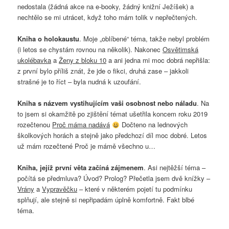
nedostala (žádná akce na e-booky, žádný knižní Ježíšek) a
nechtělo se mi utrácet, když toho mám tolik v nepřečtených.
Kniha o holokaustu
. Moje „oblíbené“ téma, takže nebyl problém
(i letos se chystám rovnou na několik). Nakonec
Osvětimská
ukolébavka
a
Ženy z bloku 10
a ani jedna mi moc dobrá nepřišla:
z první bylo příliš znát, že jde o fikci, druhá zase – jakkoli
strašné je to říct – byla nudná k uzoufání.
Kniha s názvem vystihujícím vaši osobnost nebo náladu
. Na
to jsem si okamžitě po zjištění témat ušetřila koncem roku 2019
rozečtenou
Proč máma nadává
Dočteno na lednových
školkových horách a stejně jako předchozí díl moc dobré. Letos
už mám rozečtené Proč je mámě všechno u…
Kniha, jejíž první věta začíná zájmenem
. Asi nejtěžší téma –
počítá se předmluva? Úvod? Prolog? Přečetla jsem dvě knížky –
Vrány
a
Vypravěčku
– které v některém pojetí tu podmínku
splňují, ale stejně si nepřipadám úplně komfortně. Fakt blbé
téma.