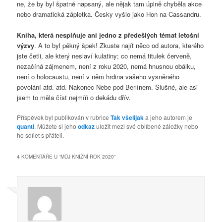
ne, že by byl špatně napsaný, ale nějak tam úplně chyběla akce
nebo dramatická zápletka. Česky vyšlo jako Hon na Cassandru.
Kniha, která nesplňuje ani jedno z předešlých témat letošní
výzvy
. A to byl pěkný špek! Zkuste najít něco od autora, kterého
jste četli, ale který neslaví kulatiny; co nemá titulek červeně,
nezačíná zájmenem, není z roku 2020, nemá hnusnou obálku,
není o holocaustu, není v něm hrdina vašeho vysněného
povolání atd. atd. Nakonec Nebe pod Berlínem. Slušné, ale asi
jsem to měla číst nejmíň o dekádu dřív.
Příspěvek byl publikován v rubrice
Tak všelijak
a jeho autorem je
quanti
. Můžete si jeho
odkaz
uložit mezi své oblíbené záložky nebo
ho sdílet s přáteli.
4 KOMENTÁŘE U “
MŮJ KNIŽNÍ ROK 2020
”