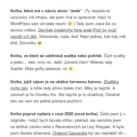
Kniha, která má v názvu slovo “aneb“
. (Ty nesprávné
uvozovky mě iritujou, ale jsem líná to opravovat, když to
WordPress sám od sebe neumí
) Tady jsem zase šla za
lacinou volbou:
Deníček moderního fotra aneb Proč by muži
neměli mít děti
. Silosranda, nuda, šeď. Nejsi jedinej, kdo kdy měl
dítě, Dominiku
Kniha, ve které se odehrává svatba nebo pohřeb
. Čtyři svatby
a jeden… ééé, mno nic, další „ženské čtení“ Milenec lady
Sophie. Moje guilty pleasure, no
Kniha, jejíž název je na obálce červenou barvou
.
Zlodějka
mýho táty
, a tohle tedy přímo bolelo číst. Miky je hajzlík. A
zároveň je ho člověku líto. Ale hajzlík je to strašlivej. Ostatně
tam asi není ani jediná postava pozitivní.
Kniha poprvé vydaná v roce 2020 (nová kniha)
. Četla jsem ji v
originále, i když bych bývala stihla i překlad, ale nemohla jsem
se dočkat závěru série o Ravenelových od Lisy Kleypas. A byla
jsem docela zklamaná.
Chasing Cassandra
byl asi nejslabší díl –