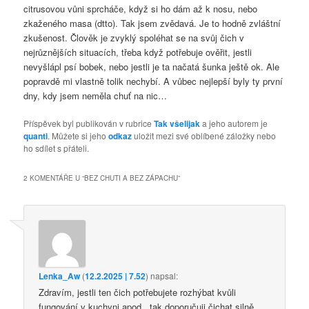
citrusovou vůni sprcháče, když si ho dám až k nosu, nebo
zkaženého masa (dtto). Tak jsem zvědavá. Je to hodně zvláštní
zkušenost. Člověk je zvyklý spoléhat se na svůj čich v
nejrůznějších situacích, třeba když potřebuje ověřit, jestli
nevyšlápl psí bobek, nebo jestli je ta načatá šunka ještě ok. Ale
popravdě mi vlastně tolik nechybí. A vůbec nejlepší byly ty první
dny, kdy jsem neměla chuť na nic…
Příspěvek byl publikován v rubrice
Tak všelijak
a jeho autorem je
quanti
. Můžete si jeho
odkaz
uložit mezi své oblíbené záložky nebo
ho sdílet s přáteli.
2 KOMENTÁŘE U “
BEZ CHUTI A BEZ ZÁPACHU
”
Lenka_Aw
(
12.2.2025 | 7.52
)
napsal:
Zdravím, jestli ten čich potřebujete rozhýbat kvůli
fungování v kuchyni apod., tak doporučuji čichat silně