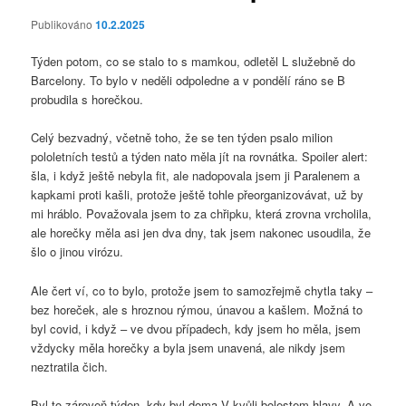
Publikováno
10.2.2025
Týden potom, co se stalo to s mamkou, odletěl L služebně do
Barcelony. To bylo v neděli odpoledne a v pondělí ráno se B
probudila s horečkou.
Celý bezvadný, včetně toho, že se ten týden psalo milion
pololetních testů a týden nato měla jít na rovnátka. Spoiler alert:
šla, i když ještě nebyla fit, ale nadopovala jsem ji Paralenem a
kapkami proti kašli, protože ještě tohle přeorganizovávat, už by
mi hráblo. Považovala jsem to za chřipku, která zrovna vrcholila,
ale horečky měla asi jen dva dny, tak jsem nakonec usoudila, že
šlo o jinou virózu.
Ale čert ví, co to bylo, protože jsem to samozřejmě chytla taky –⁠⁠⁠⁠⁠⁠
bez horeček, ale s hroznou rýmou, únavou a kašlem. Možná to
byl covid, i když –⁠⁠⁠⁠⁠⁠ ve dvou případech, kdy jsem ho měla, jsem
vždycky měla horečky a byla jsem unavená, ale nikdy jsem
neztratila čich.
Byl to zároveň týden, kdy byl doma V kvůli bolestem hlavy. A ve