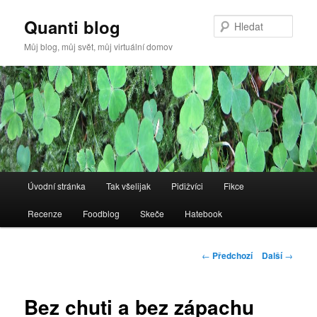
Quanti blog
Hleda
Můj blog, můj svět, můj virtuální domov
Hlavní
Úvodní stránka
Tak všelijak
Pidižvíci
Fikce
Přejít
navigační
menu
Recenze
Foodblog
Skeče
Hatebook
k
hlavnímu
Navigace
←
Předchozí
Další
→
pro
obsahu
příspěvky
Bez chuti a bez zápachu
webu