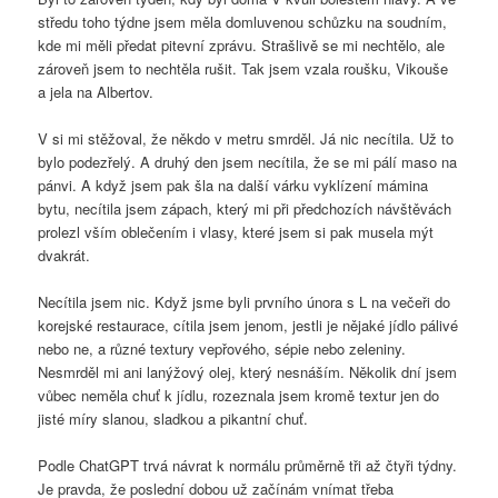
středu toho týdne jsem měla domluvenou schůzku na soudním,
kde mi měli předat pitevní zprávu. Strašlivě se mi nechtělo, ale
zároveň jsem to nechtěla rušit. Tak jsem vzala roušku, Vikouše
a jela na Albertov.
V si mi stěžoval, že někdo v metru smrděl. Já nic necítila. Už to
bylo podezřelý. A druhý den jsem necítila, že se mi pálí maso na
pánvi. A když jsem pak šla na další várku vyklízení mámina
bytu, necítila jsem zápach, který mi při předchozích návštěvách
prolezl vším oblečením i vlasy, které jsem si pak musela mýt
dvakrát.
Necítila jsem nic. Když jsme byli prvního února s L na večeři do
korejské restaurace, cítila jsem jenom, jestli je nějaké jídlo pálivé
nebo ne, a různé textury vepřového, sépie nebo zeleniny.
Nesmrděl mi ani lanýžový olej, který nesnáším. Několik dní jsem
vůbec neměla chuť k jídlu, rozeznala jsem kromě textur jen do
jisté míry slanou, sladkou a pikantní chuť.
Podle ChatGPT trvá návrat k normálu průměrně tři až čtyři týdny.
Je pravda, že poslední dobou už začínám vnímat třeba