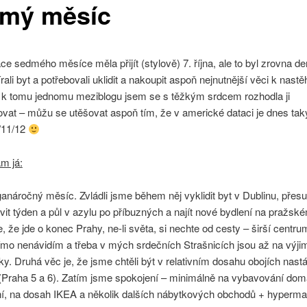
mý měsíc
ce sedmého měsíce měla přijít (stylově) 7. října, ale to byl zrovna de
rali byt a potřebovali uklidit a nakoupit aspoň nejnutnější věci k nastě
k tomu jednomu meziblogu jsem se s těžkým srdcem rozhodla ji
vat – můžu se utěšovat aspoň tím, že v americké dataci je dnes ta
/11/12
m já:
anáročný měsíc. Zvládli jsme během něj vyklidit byt v Dublinu, přes
vit týden a půl v azylu po příbuzných a najít nové bydlení na pražské
 že jde o konec Prahy, ne-li světa, si nechte od cesty – širší centru
římo nenávidím a třeba v mých srdečních Strašnicích jsou až na výj
ky. Druhá věc je, že jsme chtěli být v relativním dosahu obojích nast
(Praha 5 a 6). Zatím jsme spokojení – minimálně na vybavování domá
lní, na dosah IKEA a několik dalších nábytkových obchodů + hyperma