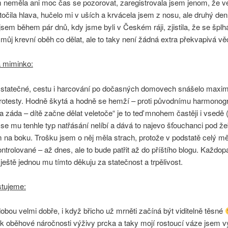
m neměla ani moc čas se pozorovat, zaregistrovala jsem jenom, že v
 točila hlava, hučelo mi v uších a krvácela jsem z nosu, ale druhý den
sem během pár dnů, kdy jsme byli v Českém ráji, zjistila, že se špl
ůj krevní oběh co dělat, ale to taky není žádná extra překvapivá v
 miminko:
 statečné, cestu i harcování po dočasných domovech snášelo maxim
rotesty. Hodně škytá a hodně se hemží – proti původnímu harmono
na záda – dítě začne dělat veletoče“ je to teď mnohem častěji i vsedě 
se mu tenhle typ natřásání nelíbí a dává to najevo šťouchanci pod ž
 na boku. Trošku jsem o něj měla strach, protože v podstatě celý m
ntrolované – až dnes, ale to bude patřit až do příštího blogu. Každop
ještě jednou mu tímto děkuju za statečnost a trpělivost.
stujeme:
obou velmi dobře, i když břicho už mrněti začíná být viditelně těsné
k oběhové náročnosti výživy prcka a taky mojí rostoucí váze jsem v