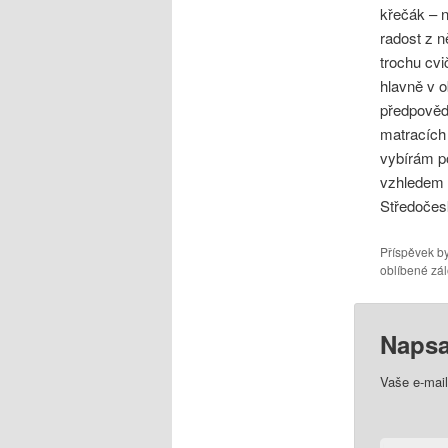
křečák – n
radost z 
trochu cvi
hlavně v o
předpovědí
matracích 
vybírám po
vzhledem 
Středočes
Příspěvek by
oblíbené zál
Napsa
Vaše e-mai