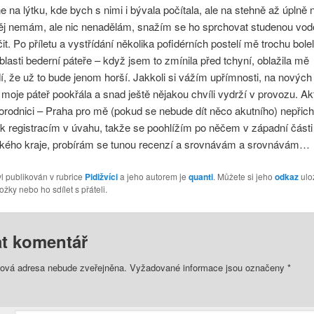
e na lýtku, kde bych s nimi i bývala počítala, ale na stehně až úplně 
něj nemám, ale nic nenadělám, snažím se ho sprchovat studenou vod
čit. Po příletu a vystřídání několika pofidérních postelí mě trochu bole
blasti bederní páteře – když jsem to zmínila před tchyní, oblažila mě
, že už to bude jenom horší. Jakkoli si vážím upřímnosti, na novýc
moje páteř pookřála a snad ještě nějakou chvíli vydrží v provozu. Ak
rodnici – Praha pro mě (pokud se nebude dít něco akutního) nepřich
k registracím v úvahu, takže se poohlížím po něčem v západní části
kého kraje, probírám se tunou recenzí a srovnávám a srovnávám…
l publikován v rubrice
Pidižvíci
a jeho autorem je
quanti
. Můžete si jeho
odkaz
ulož
ožky nebo ho sdílet s přáteli.
t komentář
lová adresa nebude zveřejněna.
Vyžadované informace jsou označeny
*