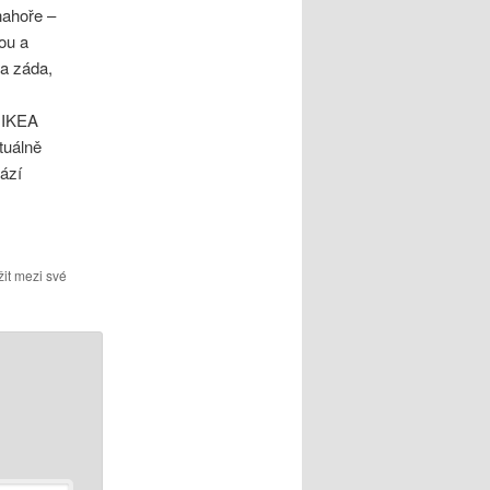
nahoře –
ou a
la záda,
h IKEA
tuálně
ází
it mezi své