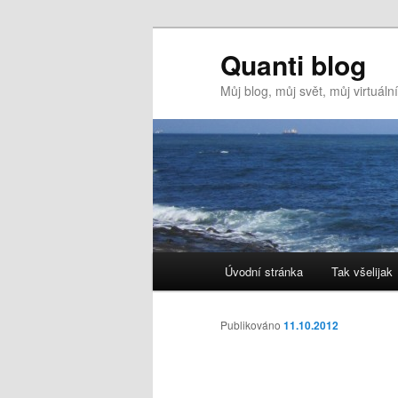
Quanti blog
Můj blog, můj svět, můj virtuál
Hlavní
Úvodní stránka
Tak všelijak
Přejít
navigační
menu
k
Publikováno
11.10.2012
hlavnímu