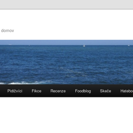
ní domov
Pidižvíci
Fikce
Recenze
Foodblog
Skeče
Hatebo