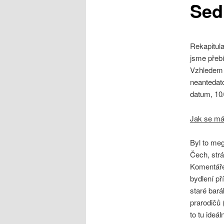
Sed
obsahu
webu
Rekapitula
jsme přebí
Vzhledem 
neantedato
datum, 10
Jak se má
Byl to meg
Čech, strá
Komentáře,
bydlení p
staré bará
prarodičů 
to tu ideá