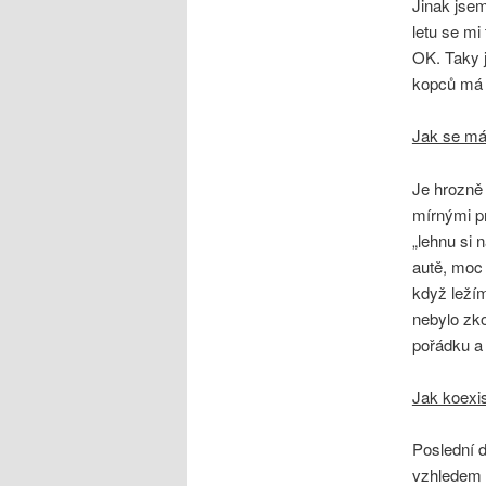
Jinak jse
letu se mi
OK. Taky j
kopců má m
Jak se má
Je hrozně
mírnými p
„lehnu si 
autě, moc 
když ležím
nebylo zko
pořádku a 
Jak koexi
Poslední d
vzhledem 