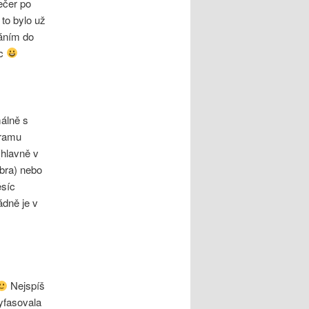
ečer po
 to bylo už
háním do
ěc
álně s
gramu
(hlavně v
ebra) nebo
ěsíc
ádně je v
Nejspíš
yfasovala