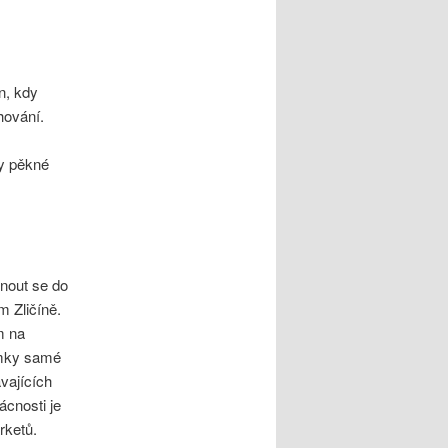
n, kdy
hování.
ky pěkné
unout se do
m Zličíně.
m na
imky samé
ávajících
cnosti je
rketů.