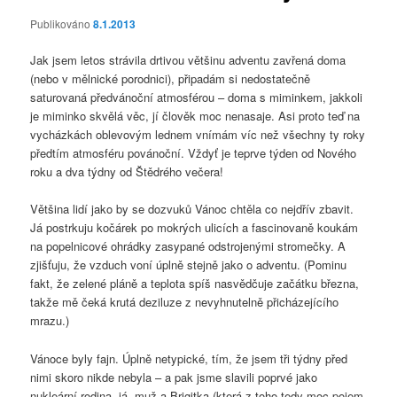
Publikováno
8.1.2013
Jak jsem letos strávila drtivou většinu adventu zavřená doma
(nebo v mělnické porodnici), připadám si nedostatečně
saturovaná předvánoční atmosférou – doma s miminkem, jakkoli
je miminko skvělá věc, jí člověk moc nenasaje. Asi proto teď na
vycházkách oblevovým lednem vnímám víc než všechny ty roky
předtím atmosféru povánoční. Vždyť je teprve týden od Nového
roku a dva týdny od Štědrého večera!
Většina lidí jako by se dozvuků Vánoc chtěla co nejdřív zbavit.
Já postrkuju kočárek po mokrých ulicích a fascinovaně koukám
na popelnicové ohrádky zasypané odstrojenými stromečky. A
zjišťuju, že vzduch voní úplně stejně jako o adventu. (Pominu
fakt, že zelené pláně a teplota spíš nasvědčuje začátku března,
takže mě čeká krutá deziluze z nevyhnutelně přicházejícího
mrazu.)
Vánoce byly fajn. Úplně netypické, tím, že jsem tři týdny před
nimi skoro nikde nebyla – a pak jsme slavili poprvé jako
nukleární rodina, já, muž a Brigitka (která z toho tedy moc pojem