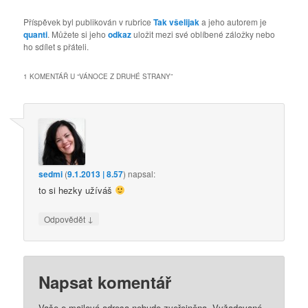
Příspěvek byl publikován v rubrice
Tak všelijak
a jeho autorem je
quanti
. Můžete si jeho
odkaz
uložit mezi své oblíbené záložky nebo
ho sdílet s přáteli.
1 KOMENTÁŘ U “
VÁNOCE Z DRUHÉ STRANY
”
sedmi
(
9.1.2013 | 8.57
)
napsal:
to si hezky užíváš
↓
Odpovědět
Napsat komentář
Vaše e-mailová adresa nebude zveřejněna.
Vyžadované