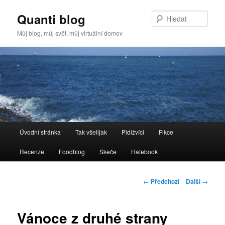
Quanti blog
Hleda
Můj blog, můj svět, můj virtuální domov
Hlavní
Úvodní stránka
Tak všelijak
Pidižvíci
Fikce
Přejít
navigační
menu
Recenze
Foodblog
Skeče
Hatebook
k
hlavnímu
Navigace
←
Předchozí
Další
→
pro
obsahu
příspěvky
Vánoce z druhé strany
webu