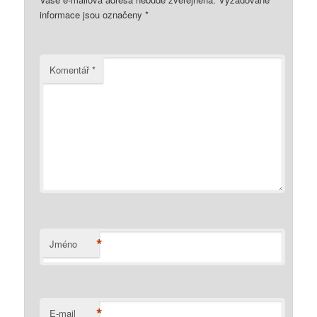
informace jsou označeny
*
Komentář
*
*
Jméno
*
E-mail