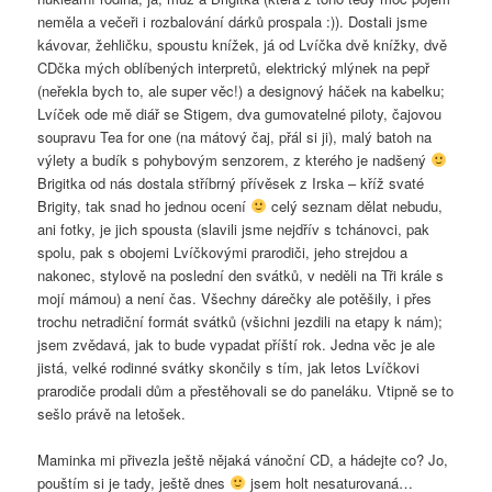
neměla a večeři i rozbalování dárků prospala :)). Dostali jsme
kávovar, žehličku, spoustu knížek, já od Lvíčka dvě knížky, dvě
CDčka mých oblíbených interpretů, elektrický mlýnek na pepř
(neřekla bych to, ale super věc!) a designový háček na kabelku;
Lvíček ode mě diář se Stigem, dva gumovatelné piloty, čajovou
soupravu Tea for one (na mátový čaj, přál si ji), malý batoh na
výlety a budík s pohybovým senzorem, z kterého je nadšený
Brigitka od nás dostala stříbrný přívěsek z Irska – kříž svaté
Brigity, tak snad ho jednou ocení
celý seznam dělat nebudu,
ani fotky, je jich spousta (slavili jsme nejdřív s tchánovci, pak
spolu, pak s obojemi Lvíčkovými prarodiči, jeho strejdou a
nakonec, stylově na poslední den svátků, v neděli na Tři krále s
mojí mámou) a není čas. Všechny dárečky ale potěšily, i přes
trochu netradiční formát svátků (všichni jezdili na etapy k nám);
jsem zvědavá, jak to bude vypadat příští rok. Jedna věc je ale
jistá, velké rodinné svátky skončily s tím, jak letos Lvíčkovi
prarodiče prodali dům a přestěhovali se do paneláku. Vtipně se to
sešlo právě na letošek.
Maminka mi přivezla ještě nějaká vánoční CD, a hádejte co? Jo,
pouštím si je tady, ještě dnes
jsem holt nesaturovaná…