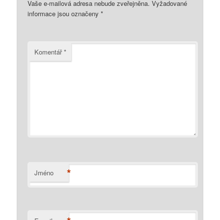
Vaše e-mailová adresa nebude zveřejněna.
Vyžadované
informace jsou označeny
*
Komentář
*
*
Jméno