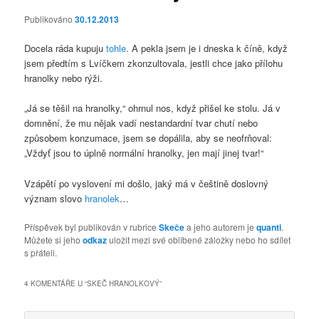
Publikováno
30.12.2013
Docela ráda kupuju
tohle
. A pekla jsem je i dneska k číně, když
jsem předtím s Lvíčkem zkonzultovala, jestli chce jako přílohu
hranolky nebo rýži.
„Já se těšil na hranolky,“ ohrnul nos, když přišel ke stolu. Já v
domnění, že mu nějak vadí nestandardní tvar chutí nebo
způsobem konzumace, jsem se dopálila, aby se neofrňoval:
„Vždyť jsou to úplně normální hranolky, jen mají jinej tvar!“
Vzápětí po vyslovení mi došlo, jaký má v češtině doslovný
význam slovo
hranolek
…
Příspěvek byl publikován v rubrice
Skeče
a jeho autorem je
quanti
.
Můžete si jeho
odkaz
uložit mezi své oblíbené záložky nebo ho sdílet
s přáteli.
4 KOMENTÁŘE U “
SKEČ HRANOLKOVÝ
”