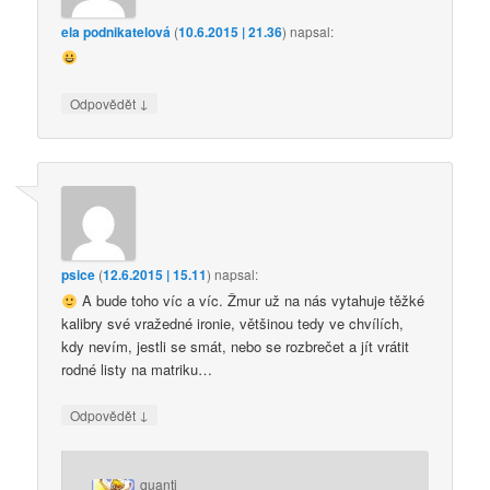
ela podnikatelová
(
10.6.2015 | 21.36
)
napsal:
↓
Odpovědět
psice
(
12.6.2015 | 15.11
)
napsal:
A bude toho víc a víc. Žmur už na nás vytahuje těžké
kalibry své vražedné ironie, většinou tedy ve chvílích,
kdy nevím, jestli se smát, nebo se rozbrečet a jít vrátit
rodné listy na matriku…
↓
Odpovědět
quanti