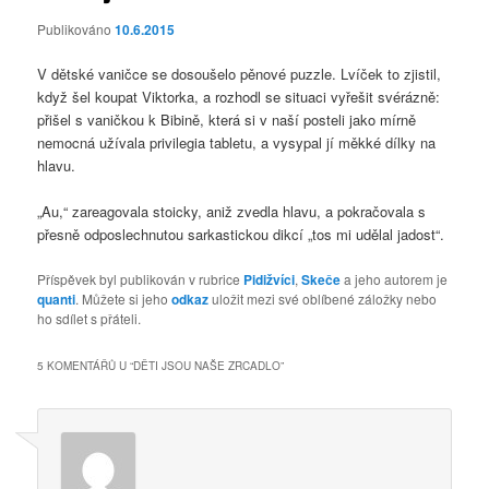
Publikováno
10.6.2015
V dětské vaničce se dosoušelo pěnové puzzle. Lvíček to zjistil,
když šel koupat Viktorka, a rozhodl se situaci vyřešit svérázně:
přišel s vaničkou k Bibině, která si v naší posteli jako mírně
nemocná užívala privilegia tabletu, a vysypal jí měkké dílky na
hlavu.
„Au,“ zareagovala stoicky, aniž zvedla hlavu, a pokračovala s
přesně odposlechnutou sarkastickou dikcí „tos mi udělal jadost“.
Příspěvek byl publikován v rubrice
Pidižvíci
,
Skeče
a jeho autorem je
quanti
. Můžete si jeho
odkaz
uložit mezi své oblíbené záložky nebo
ho sdílet s přáteli.
5 KOMENTÁŘŮ U “
DĚTI JSOU NAŠE ZRCADLO
”