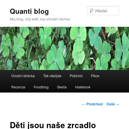
Quanti blog
Hleda
Můj blog, můj svět, můj virtuální domov
Hlavní
Úvodní stránka
Tak všelijak
Pidižvíci
Fikce
Přejít
navigační
menu
Recenze
Foodblog
Skeče
Hatebook
k
hlavnímu
Navigace
←
Předchozí
Další
→
pro
obsahu
příspěvky
Děti jsou naše zrcadlo
webu