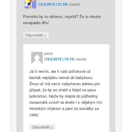
(
12.6.2015 | 21.29
)
napsal:
Pomohlo by to něčemu, myslíš? Že to nikoho
nenapadlo dřív!
↓
Odpovědět
psice
(
15.6.2015 | 14.13
)
napsal:
Já ti nevím, ale ti naši pořízkové už
beztak nepůjdou narvat do babyboxu.
Žmur už má navíc našprtanou adresu pro
případ, že by se ztratil a hlásil se panu
policistovi, takže by stejně do půlhodiny
rozesmátě zvonil na dveře i s nějakým tím
ironickým vtípkem a paní ze sociálky za
zády!
↓
Odpovědět