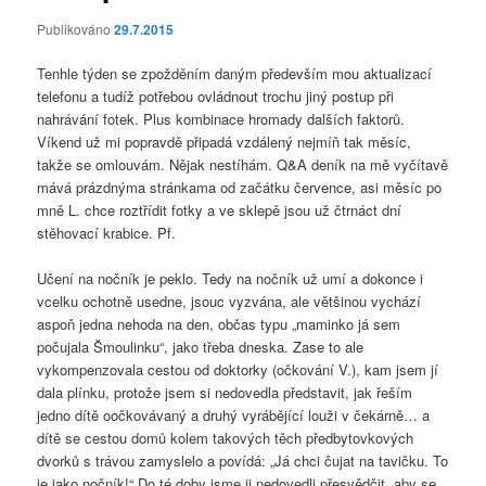
Publikováno
29.7.2015
Tenhle týden se zpožděním daným především mou aktualizací
telefonu a tudíž potřebou ovládnout trochu jiný postup při
nahrávání fotek. Plus kombinace hromady dalších faktorů.
Víkend už mi popravdě připadá vzdálený nejmíň tak měsíc,
takže se omlouvám. Nějak nestíhám. Q&A deník na mě vyčítavě
mává prázdnýma stránkama od začátku července, asi měsíc po
mně L. chce roztřídit fotky a ve sklepě jsou už čtrnáct dní
stěhovací krabice. Pf.
Učení na nočník je peklo. Tedy na nočník už umí a dokonce i
vcelku ochotně usedne, jsouc vyzvána, ale většinou vychází
aspoň jedna nehoda na den, občas typu „maminko já sem
počujala Šmoulinku“, jako třeba dneska. Zase to ale
vykompenzovala cestou od doktorky (očkování V.), kam jsem jí
dala plínku, protože jsem si nedovedla představit, jak řeším
jedno dítě oočkovávaný a druhý vyrábějící louži v čekárně… a
dítě se cestou domů kolem takových těch předbytovkových
dvorků s trávou zamyslelo a povídá: „Já chci čujat na tavičku. To
je jako nočník!“ Do té doby jsme ji nedovedli přesvědčit, aby se