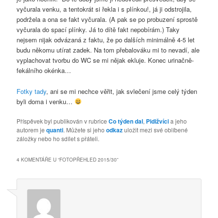
vyčurala venku, a tentokrát si řekla i s plínkou!, já ji odstrojila,
podržela a ona se fakt vyčurala. (A pak se po probuzení sprostě
vyčurala do spací plínky. Já to dítě fakt nepobírám.) Taky
nejsem nijak odvázaná z faktu, že po dalších minimálně 4-5 let
budu někomu utírat zadek. Na tom přebalováku mi to nevadí, ale
vyplachovat tvorbu do WC se mi nějak ekluje. Konec urinačně-
fekálního okénka…
Fotky tady
, ani se mi nechce věřit, jak svlečení jsme celý týden
byli doma i venku…
Příspěvek byl publikován v rubrice
Co týden dal
,
Pidižvíci
a jeho
autorem je
quanti
. Můžete si jeho
odkaz
uložit mezi své oblíbené
záložky nebo ho sdílet s přáteli.
4 KOMENTÁŘE U “
FOTOPŘEHLED 2015/30
”