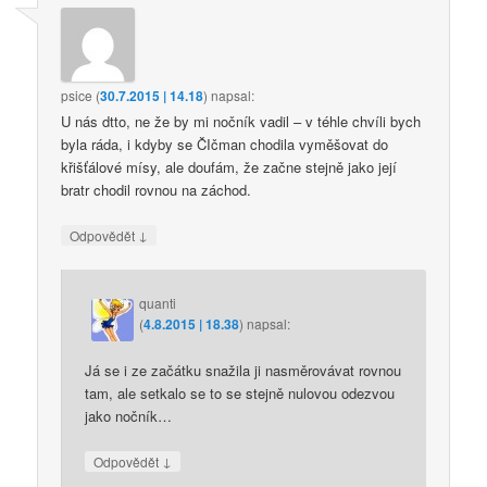
psice
(
30.7.2015 | 14.18
)
napsal:
U nás dtto, ne že by mi nočník vadil – v téhle chvíli bych
byla ráda, i kdyby se ČIčman chodila vyměšovat do
křišťálové mísy, ale doufám, že začne stejně jako její
bratr chodil rovnou na záchod.
↓
Odpovědět
quanti
(
4.8.2015 | 18.38
)
napsal:
Já se i ze začátku snažila ji nasměrovávat rovnou
tam, ale setkalo se to se stejně nulovou odezvou
jako nočník…
↓
Odpovědět