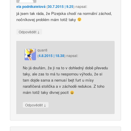
ela podnikatelová
(
30.7.2015 | 9.25
)
napsal:
já jsem tak ráda, že Pizejska chodí na normální záchod,
nočníkovej problém mám totiž taky
↓
Odpovědět
quanti
(
4.8.2015 | 18.38
)
napsal:
No já doufám, že ji na to v dohledný době převedu
taky, ale zas to má tu nespornou výhodu, že si
tam dojde sama a nemusí bejt furt u mísy
narafičená stolička a v záchodě redukce. Z toho
mám totiž taky divnej pocit
↓
Odpovědět