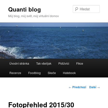
Quanti blog
Hleda
Můj blog, můj svět, můj virtuální domov
Hlavní
Úvodní stránka
Tak všelijak
Pidižvíci
Fikce
Přejít
navigační
menu
Recenze
Foodblog
Skeče
Hatebook
k
hlavnímu
Navigace
←
Předchozí
Další
→
pro
obsahu
příspěvky
Fotopřehled 2015/30
webu