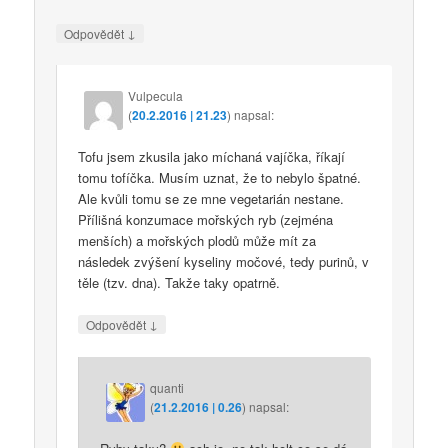
↓
Odpovědět
Vulpecula
(
20.2.2016 | 21.23
)
napsal:
Tofu jsem zkusila jako míchaná vajíčka, říkají
tomu tofíčka. Musím uznat, že to nebylo špatné.
Ale kvůli tomu se ze mne vegetarián nestane.
Přílišná konzumace mořských ryb (zejména
menších) a mořských plodů může mít za
následek zvýšení kyseliny močové, tedy purinů, v
těle (tzv. dna). Takže taky opatrně.
↓
Odpovědět
quanti
(
21.2.2016 | 0.26
)
napsal: