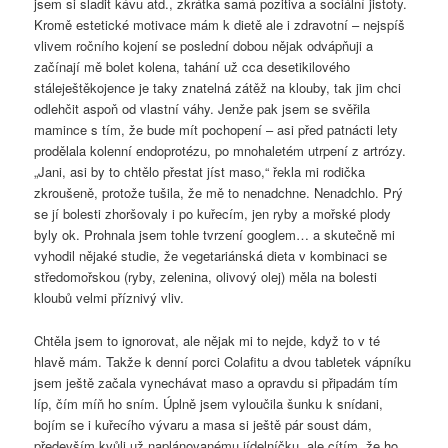
jsem si sladit kávu atd., zkrátka samá pozitiva a sociální jistoty.
Kromě estetické motivace mám k dietě ale i zdravotní – nejspíš
vlivem ročního kojení se poslední dobou nějak odvápňuji a
začínají mě bolet kolena, tahání už cca desetikilového
stáleještěkojence je taky znatelná zátěž na klouby, tak jim chci
odlehčit aspoň od vlastní váhy. Jenže pak jsem se svěřila
mamince s tím, že bude mít pochopení – asi před patnácti lety
prodělala kolenní endoprotézu, po mnohaletém utrpení z artrózy.
„Jani, asi by to chtělo přestat jíst maso,“ řekla mi rodička
zkroušeně, protože tušila, že mě to nenadchne. Nenadchlo. Prý
se jí bolesti zhoršovaly i po kuřecím, jen ryby a mořské plody
byly ok. Prohnala jsem tohle tvrzení googlem… a skutečně mi
vyhodil nějaké studie, že vegetariánská dieta v kombinaci se
středomořskou (ryby, zelenina, olivový olej) měla na bolesti
kloubů velmi příznivý vliv.
Chtěla jsem to ignorovat, ale nějak mi to nejde, když to v té
hlavě mám. Takže k denní porci Colafitu a dvou tabletek vápníku
jsem ještě začala vynechávat maso a opravdu si připadám tím
líp, čím míň ho sním. Úplně jsem vyloučila šunku k snídani,
bojím se i kuřecího vývaru a masa si ještě pár soust dám,
především kvůli už naplánovanému jídelníčku, ale cítím, že ho