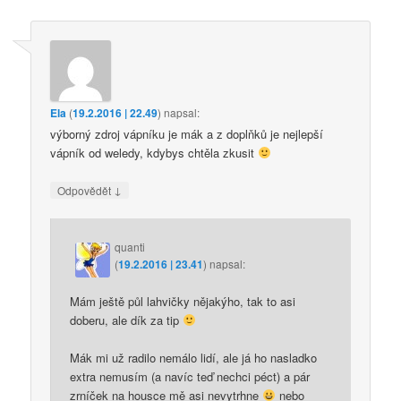
Ela
(
19.2.2016 | 22.49
)
napsal:
výborný zdroj vápníku je mák a z doplňků je nejlepší
vápník od weledy, kdybys chtěla zkusit
↓
Odpovědět
quanti
(
19.2.2016 | 23.41
)
napsal:
Mám ještě půl lahvičky nějakýho, tak to asi
doberu, ale dík za tip
Mák mi už radilo nemálo lidí, ale já ho nasladko
extra nemusím (a navíc teď nechci péct) a pár
zrníček na housce mě asi nevytrhne
nebo