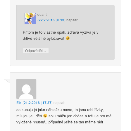
quanti
(
22.2.2016 | 0.13
)
napsal:
Přitom je to vlastně opak, zdravá výživa je v
drtivé většině býložravá!
↓
Odpovědět
Ela
(
21.2.2016 | 17.37
)
napsal:
co kupuju já jako náhražku masa, to jsou robi řízky,
milujou je i děti
soju můžu jen občas a tofu je pro mě
vyloženě hnusný.. případně ještě seitan máme rádi