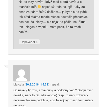
No, to taky nevím, když máš o dítě navíc a o
manžela míň
aspoň už teda nekojíš, taky se
snad za pár měsíců dočkám… já bych si to ještě
tak před dvěma měsíci vůbec neuměla představit,
den bez čokolády… ale nějak to přišlo, no. Zkus
ten kolagen a vápník, mám pocit, že to trochu
zabírá…
↓
Odpovědět
Marcela
(
20.2.2016 | 15.33
)
napsal:
Co nějaký ty tofu, šmakouny a podobný věci? Sooju bych
nejedla, není to nic zdravého:o( resp. to není zdravé v
nefermentované podobně, což to sojový maso fermentací
neprošlo.