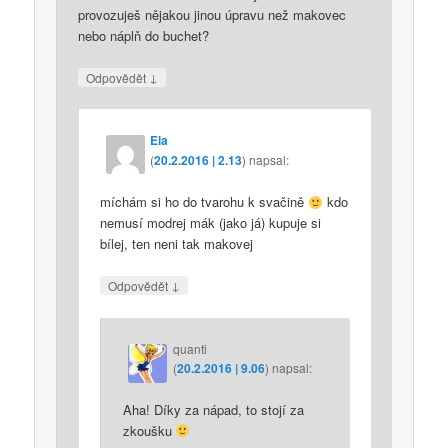
provozuješ nějakou jinou úpravu než makovec
nebo náplň do buchet?
↓
Odpovědět
Ela
(
20.2.2016 | 2.13
)
napsal:
míchám si ho do tvarohu k svačině
kdo
nemusí modrej mák (jako já) kupuje si
bílej, ten neni tak makovej
↓
Odpovědět
quanti
(
20.2.2016 | 9.06
)
napsal:
Aha! Díky za nápad, to stojí za
zkoušku