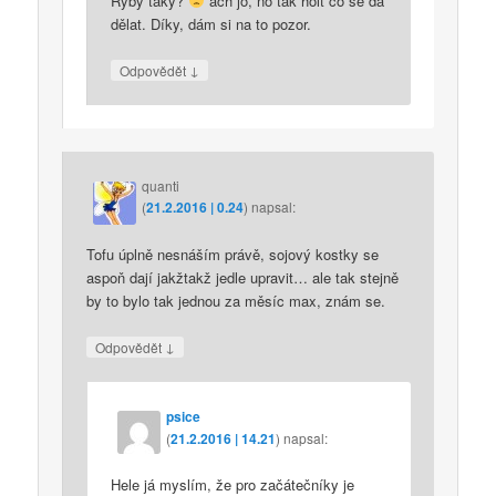
Ryby taky?
ach jo, no tak holt co se dá
dělat. Díky, dám si na to pozor.
↓
Odpovědět
quanti
(
21.2.2016 | 0.24
)
napsal:
Tofu úplně nesnáším právě, sojový kostky se
aspoň dají jakžtakž jedle upravit… ale tak stejně
by to bylo tak jednou za měsíc max, znám se.
↓
Odpovědět
psice
(
21.2.2016 | 14.21
)
napsal:
Hele já myslím, že pro začátečníky je