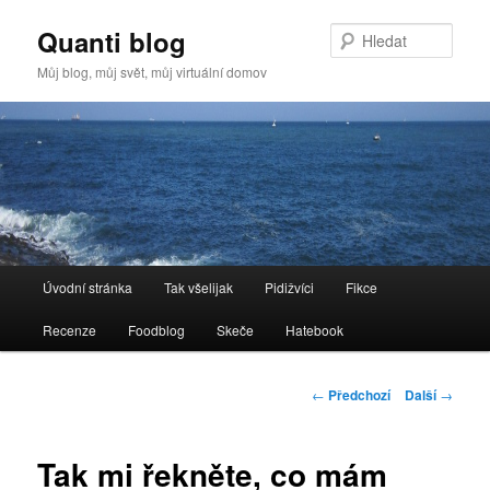
Quanti blog
Hleda
Můj blog, můj svět, můj virtuální domov
Hlavní
Úvodní stránka
Tak všelijak
Pidižvíci
Fikce
Přejít
navigační
menu
Recenze
Foodblog
Skeče
Hatebook
k
hlavnímu
Navigace
←
Předchozí
Další
→
pro
obsahu
příspěvky
Tak mi řekněte, co mám
webu