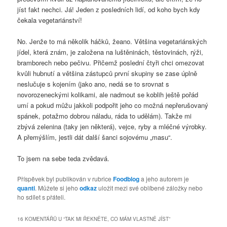
jíst fakt nechci. Já! Jeden z posledních lidí, od koho bych kdy
čekala vegetariánství!
No. Jenže to má několik háčků, žeano. Většina vegetariánských
jídel, která znám, je založena na luštěninách, těstovinách, rýži,
bramborech nebo pečivu. Přičemž poslední čtyři chci omezovat
kvůli hubnutí a většina zástupců první skupiny se zase úplně
neslučuje s kojením (jako ano, nedá se to srovnat s
novorozeneckými kolikami, ale nadmout se koblih ještě pořád
umí a pokud můžu jakkoli podpořit jeho co možná nepřerušovaný
spánek, potažmo dobrou náladu, ráda to udělám). Takže mi
zbývá zelenina (taky jen některá), vejce, ryby a mléčné výrobky.
A přemýšlím, jestli dát další šanci sojovému „masu“.
To jsem na sebe teda zvědavá.
Příspěvek byl publikován v rubrice
Foodblog
a jeho autorem je
quanti
. Můžete si jeho
odkaz
uložit mezi své oblíbené záložky nebo
ho sdílet s přáteli.
16 KOMENTÁŘŮ U “
TAK MI ŘEKNĚTE, CO MÁM VLASTNĚ JÍST
”