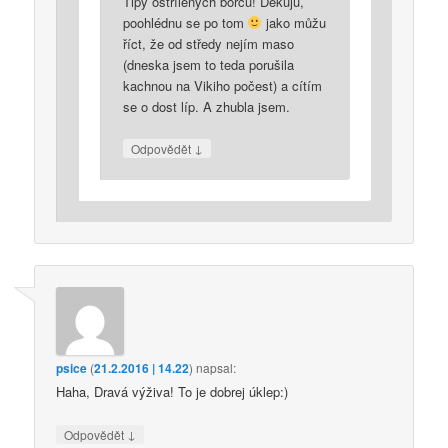
Tipy ostřílených borců! Děkuju,
poohlédnu se po tom
jako můžu
říct, že od středy nejím maso
(dneska jsem to teda porušila
kachnou na Vikiho počest) a cítím
se o dost líp. A zhubla jsem.
↓
Odpovědět
psice
(
21.2.2016 | 14.22
)
napsal:
Haha, Dravá výživa! To je dobrej úklep:)
↓
Odpovědět