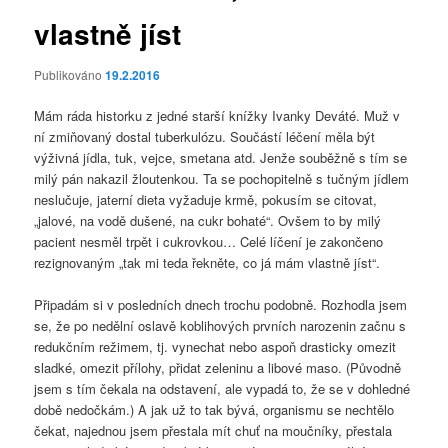
vlastně jíst
Publikováno
19.2.2016
Mám ráda historku z jedné starší knížky Ivanky Deváté. Muž v
ní zmiňovaný dostal tuberkulózu. Součástí léčení měla být
výživná jídla, tuk, vejce, smetana atd. Jenže souběžně s tím se
milý pán nakazil žloutenkou. Ta se pochopitelně s tučným jídlem
neslučuje, jaterní dieta vyžaduje krmě, pokusím se citovat,
„jalové, na vodě dušené, na cukr bohaté“. Ovšem to by milý
pacient nesměl trpět i cukrovkou… Celé líčení je zakončeno
rezignovaným „tak mi teda řekněte, co já mám vlastně jíst“.
Připadám si v posledních dnech trochu podobně. Rozhodla jsem
se, že po nedělní oslavě koblihových prvních narozenin začnu s
redukčním režimem, tj. vynechat nebo aspoň drasticky omezit
sladké, omezit přílohy, přidat zeleninu a libové maso. (Původně
jsem s tím čekala na odstavení, ale vypadá to, že se v dohledné
době nedočkám.) A jak už to tak bývá, organismu se nechtělo
čekat, najednou jsem přestala mít chuť na moučníky, přestala