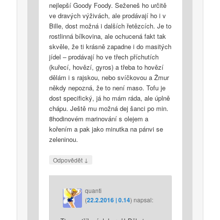
nejlepší Goody Foody. Seženeš ho určitě
ve dravých výživách, ale prodávají ho i v
Bille, dost možná i dalších řetězcích. Je to
rostlinná bílkovina, ale ochucená fakt tak
skvěle, že ti krásně zapadne i do masitých
jídel – prodávají ho ve třech příchutích
(kuřecí, hovězí, gyros) a třeba to hovězí
dělám i s rajskou, nebo svíčkovou a Žmur
někdy nepozná, že to není maso. Tofu je
dost specifický, já ho mám ráda, ale úplně
chápu. Ještě mu možná dej šanci po min.
8hodinovém marinování s olejem a
kořením a pak jako minutka na pánvi se
zeleninou.
↓
Odpovědět
quanti
(
22.2.2016 | 0.14
)
napsal: