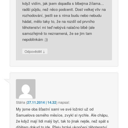
když vidím, jak jsem dopadla s blbejma žílama…
radši půjdu, než něco podcenit. Dost velkej vliv na
rozhodování, jestli se s nima budu nebo nebudu
hádat, mělo taky to, že na rozdíl od prvního
těhotenství mi teď nebývá nalačno blbě (ale
samozřejmě to neznamená, že se jim tam
nepoblinkám ;))
↓
Odpovědět
Stáňa
(
27.11.2014 | 14.32
)
napsal:
My jsme oba šťastní sami ve své ložnici už od
Samuelova osmého měsíce, zvykl si rychle. Ale chápu,
že když mají lidi malý byt, tak to jinak nejde, než spát s
dítětem dokud to jde. Přeju brzké ukončení těhotenství