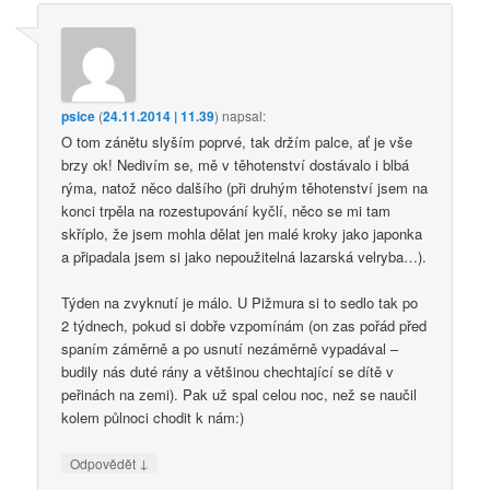
psice
(
24.11.2014 | 11.39
)
napsal:
O tom zánětu slyším poprvé, tak držím palce, ať je vše
brzy ok! Nedivím se, mě v těhotenství dostávalo i blbá
rýma, natož něco dalšího (při druhým těhotenství jsem na
konci trpěla na rozestupování kyčlí, něco se mi tam
skříplo, že jsem mohla dělat jen malé kroky jako japonka
a připadala jsem si jako nepoužitelná lazarská velryba…).
Týden na zvyknutí je málo. U Pižmura si to sedlo tak po
2 týdnech, pokud si dobře vzpomínám (on zas pořád před
spaním záměrně a po usnutí nezáměrně vypadával –
budily nás duté rány a většinou chechtající se dítě v
peřinách na zemi). Pak už spal celou noc, než se naučil
kolem půlnoci chodit k nám:)
↓
Odpovědět