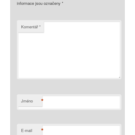
informace jsou označeny
*
Komentář
*
*
Jméno
*
E-mail