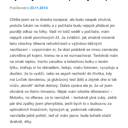
Publikováno
23.11.2014
Chtěla jsem se tu dneska rozepsat, ale budu naopak stručná,
protože ťukám na mobilu a z počítače budu nejspíš přidávat jen
později odkaz na fotky. Vadí mi totiž sedět u počítače, mám
nejspíš zánět povrchových žil. Je zvláštní, jak strašně mizerně
beru všechny tělesné nefunkčnosti s výjimkou běžných
nachlazení – vzpomínám si, že dost podobně se mnou zamávala
zatvrdlina při kojení, kterou ne a ne rozmasírovat. Tentokrát mám
na omak teplou, trochu zarudlou a bolestivou bulku v levém
lýtku, stahuju si ho obinadlem, leduju, mažu liotonem, vyvyšuju a
doufám, že to vydrží, nebo se aspoň nezhorší do čtvrtka, kdy
má Lvíček dovolenou, já glukózový test (blé) a zbytek dne si tak
můžu „dovolit“ obíhat doktory. Dobrá zpráva ale je, že už jsem
oficiálně ve třetím trimestru. Nějak mám tohohle těhotenství –
Motorku, no offense, za to nemůžeš – tentokrát plné zuby. Ještě
pár dnů zpátky jsem přemýšlela, jestli bych to v budoucnu za
optimálních finančních, bytových aj. podmínek náhodou
nezvládla ještě potřetí, teď už mám jasno: bude bohatě stačit
dvakrát, díky.