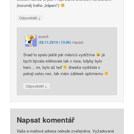
(rozuměj tvého „trápení“)
↓
Odpovědět
quanti
(
28.11.2014 | 13.06
)
napsal:
Snad to spolu ještě pár měsíců vydržíme
já
bych bývala stěhovala tak v roce, kdyby bylo
kam… no, bylo až teď
dneska vydržela v
pokoji celou noc, tak mám záblesk optimismu
↓
Odpovědět
Napsat komentář
Vaše e-mailová adresa nebude zveřejněna.
Vyžadované