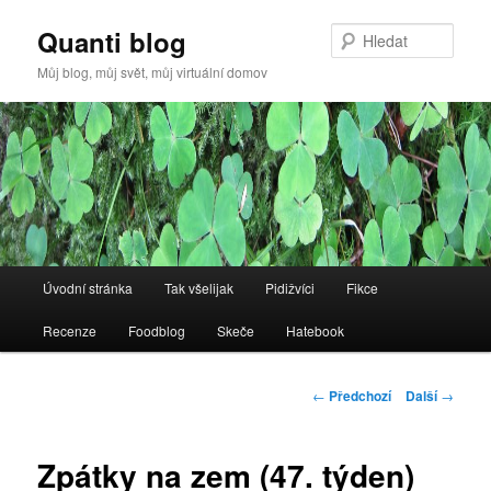
Quanti blog
Hleda
Můj blog, můj svět, můj virtuální domov
Hlavní
Úvodní stránka
Tak všelijak
Pidižvíci
Fikce
Přejít
navigační
menu
Recenze
Foodblog
Skeče
Hatebook
k
hlavnímu
Navigace
←
Předchozí
Další
→
pro
obsahu
příspěvky
Zpátky na zem (47. týden)
webu