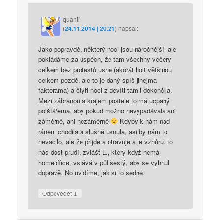
quanti
(
24.11.2014 | 20.21
)
napsal:
Jako popravdě, některý noci jsou náročnější, ale
pokládáme za úspěch, že tam všechny večery
celkem bez protestů usne (akorát holt většinou
celkem pozdě, ale to je daný spíš jinejma
faktorama) a čtyři noci z devíti tam i dokončila.
Mezi zábranou a krajem postele to má ucpaný
polštářema, aby pokud možno nevypadávala ani
záměrně, ani nezáměrně
Kdyby k nám nad
ránem chodila a slušně usnula, asi by nám to
nevadilo, ale že přijde a otravuje a je vzhůru, to
nás dost prudí, zvlášť L., který když nemá
homeoffice, vstává v půl šestý, aby se vyhnul
dopravě. No uvidíme, jak si to sedne.
↓
Odpovědět