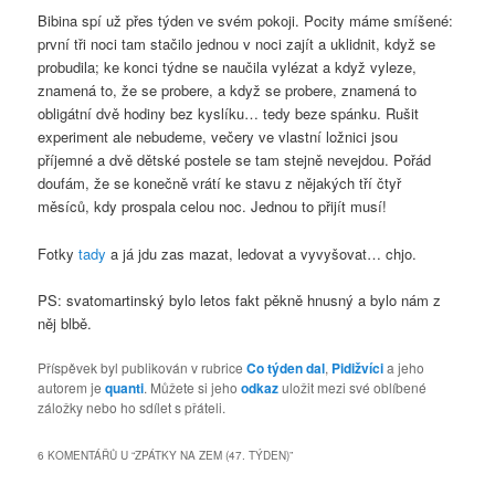
Bibina spí už přes týden ve svém pokoji. Pocity máme smíšené:
první tři noci tam stačilo jednou v noci zajít a uklidnit, když se
probudila; ke konci týdne se naučila vylézat a když vyleze,
znamená to, že se probere, a když se probere, znamená to
obligátní dvě hodiny bez kyslíku… tedy beze spánku. Rušit
experiment ale nebudeme, večery ve vlastní ložnici jsou
příjemné a dvě dětské postele se tam stejně nevejdou. Pořád
doufám, že se konečně vrátí ke stavu z nějakých tří čtyř
měsíců, kdy prospala celou noc. Jednou to přijít musí!
Fotky
tady
a já jdu zas mazat, ledovat a vyvyšovat… chjo.
PS: svatomartinský bylo letos fakt pěkně hnusný a bylo nám z
něj blbě.
Příspěvek byl publikován v rubrice
Co týden dal
,
Pidižvíci
a jeho
autorem je
quanti
. Můžete si jeho
odkaz
uložit mezi své oblíbené
záložky nebo ho sdílet s přáteli.
6 KOMENTÁŘŮ U “
ZPÁTKY NA ZEM (47. TÝDEN)
”