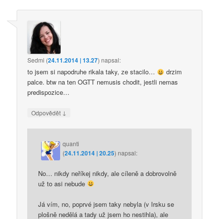
Sedmi
(
24.11.2014 | 13.27
)
napsal:
to jsem si napodruhe rikala taky, ze stacilo…
drzim
palce. btw na ten OGTT nemusis chodit, jestli nemas
predispozice…
↓
Odpovědět
quanti
(
24.11.2014 | 20.25
)
napsal:
No… nikdy neříkej nikdy, ale cíleně a dobrovolně
už to asi nebude
Já vím, no, poprvé jsem taky nebyla (v Irsku se
plošně nedělá a tady už jsem ho nestihla), ale