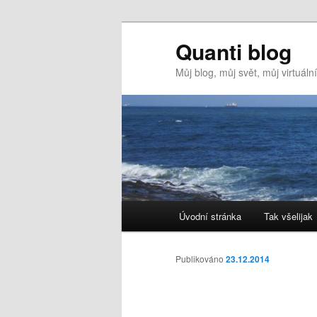
Quanti blog
Můj blog, můj svět, můj virtuál
Hlavní
Úvodní stránka
Tak všelijak
Přejít
navigační
menu
k
Publikováno
23.12.2014
hlavnímu