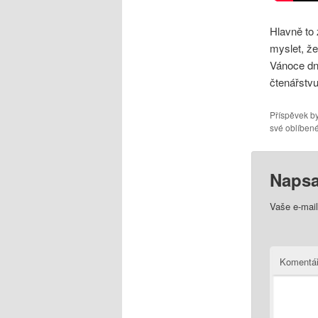
Hlavně to 
myslet, že
Vánoce dn
čtenářstv
Příspěvek by
své oblíbené
Napsa
Vaše e-mai
Komentá