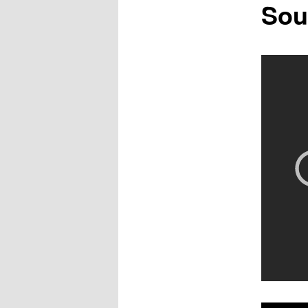
Sou
obsahu
webu