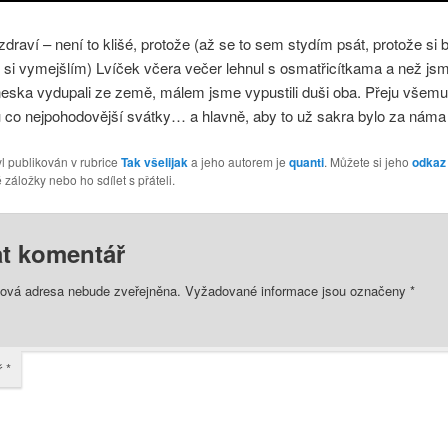
zdraví – není to klišé, protože (až se to sem stydím psát, protože si 
 si vymejšlím) Lvíček včera večer lehnul s osmatřicítkama a než jsm
eska vydupali ze země, málem jsme vypustili duši oba. Přeju všemu
u co nejpohodovější svátky… a hlavně, aby to už sakra bylo za nám
l publikován v rubrice
Tak všelijak
a jeho autorem je
quanti
. Můžete si jeho
odkaz
 záložky nebo ho sdílet s přáteli.
t komentář
lová adresa nebude zveřejněna.
Vyžadované informace jsou označeny
*
ř
*