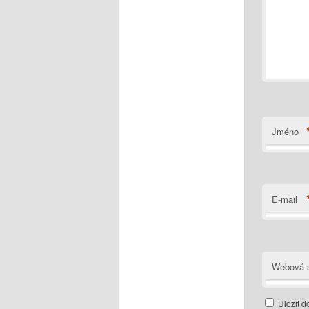
Jméno
E-mail
Webová s
Uložit d