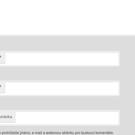
*
*
tránka
o prohlížeče jméno, e-mail a webovou stránku pro budoucí komentáře.