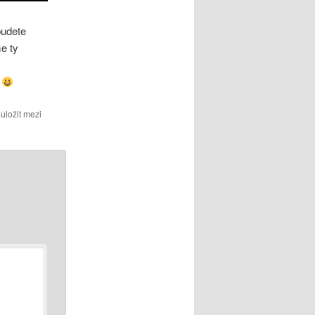
budete
e ty
a
uložit mezi