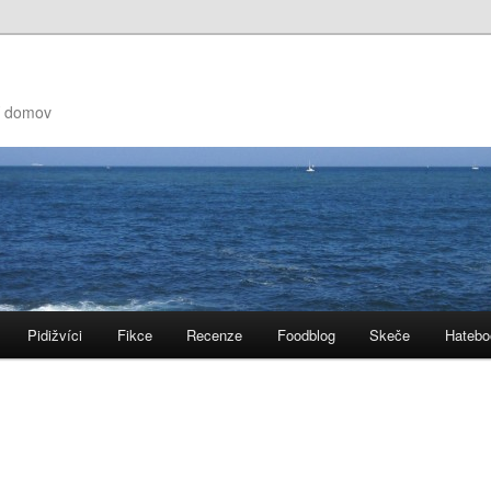
ní domov
Pidižvíci
Fikce
Recenze
Foodblog
Skeče
Hatebo