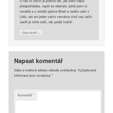
U nás to zatím je přesně tak, jak jsem napůl
předpokládala, napůl se obávala: ještě jsem si
nenalila a u seriálů pijeme Birell a nealko sekt z
Lidlu, ale ani jeden zatím nemáme chuť zas začít.
Jestli je tohle stáří, tak potěš koště!
↓
Odpovědět
Napsat komentář
Vaše e-mailová adresa nebude zveřejněna.
Vyžadované
informace jsou označeny
*
Komentář
*