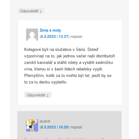
↓
Odpovědět
Žena s moly
(
6.3.2023 | 13.37
)
napsal:
Kolegové byli na služebce v Íránů. Doteď
vzpomínají na to, jak jednou večer naši distributoři
zamkli kancelář a stáhli rolety a vytáhli sedmičku
vína, kterou si v šesti lidech rebelsky vypili.
Přemýšlím, kolik za to mohlo být let, jestli by se
to za tu decku vyplatilo.
↓
Odpovědět
quanti
(
6.3.2023 | 16.20
)
napsal: