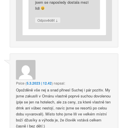
jsem se naposledy dostala mezi
lidi
↓
Odpovědět
Psice
(
5.3.2023 | 12.42
)
napsal:
Opožděně vše nej a snad přinesl Suchej i pár pozitiv. My
jsme zakusili v Ománu vlastně poprvé suchou dovolenou
(pije se jen na hotelech, ale za ceny, za které vlastně ten
drink ani vůbec nestojí, navíc jsme se resortů po celou
dobu vyvarovali). Místo toho jsme lili ve velkém místní
boží džusíky a výhoda je, že člověk vstává celkem
časně i bez dětí:)