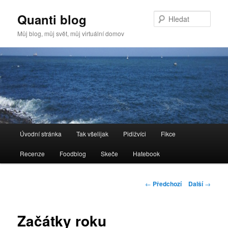
Quanti blog
Hleda
Můj blog, můj svět, můj virtuální domov
Hlavní
Úvodní stránka
Tak všelijak
Pidižvíci
Fikce
Přejít
navigační
menu
Recenze
Foodblog
Skeče
Hatebook
k
hlavnímu
Navigace
←
Předchozí
Další
→
pro
obsahu
příspěvky
Začátky roku
webu