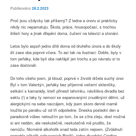
Publikováno
28.2.2023
Proč jsou vždycky tak příšerný? Z ledna a únoru si prakticky
nikdy nic nepamatuju. Škola, práce, hnusopočasí, s trochou
štěstí hory a jinak dřepění doma, čučení na televizi a stonání.
Letos bylo aspoň jedno dítě doma od druhého února a do školy
šli zase oba poprvé včera. To asi tak na ilustraci. Dobře, byly v
tom jarňáky, kde byli oba nakřáplí jen trochu a po návratu si to
zase dostonali.
Do toho všeho jsem, já bloud, poprvé v životě držela suchý únor.
Byl v tom Valentýn, jarňáky bez příjemné večerní skleničky,
setkání s kamarády, kteří přinesli lahvinku, návštěva divadla bez
sektu (!) a taky ty nemoci se separovanými znuděnými dětmi, už
alergickými na sebe navzájem, kdy jsem skoro denně marně
toužila po panáku už od tří odpoledne. Dneska poslední den a
paradoxně vůbec netoužím po tom, že se zítra zleju, dost možná
si ani nedám, ale neskutečně, neskutečně mě prudilo, že
nemůžu. Nicméně alkoholik snad teda zatím nejsem. (Zvládnutí
pomohlo několik ochucených Birellů, jedno divadelní Crodino,