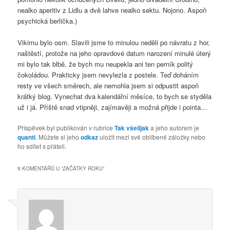
nealko aperitiv z Lidlu a dvě lahve nealko sektu. Nojono. Aspoň
psychická berlička.)
Vikimu bylo osm. Slavili jsme to minulou neděli po návratu z hor,
naštěstí, protože na jeho opravdové datum narození minulé úterý
mi bylo tak blbě, že bych mu neupekla ani ten perník politý
čokoládou. Prakticky jsem nevylezla z postele. Teď doháním
resty ve všech směrech, ale nemohla jsem si odpustit aspoň
krátký blog. Vynechat dva kalendářní měsíce, to bych se styděla
už i já. Příště snad vtipněji, zajímavěji a možná přijde i pointa…
Příspěvek byl publikován v rubrice
Tak všelijak
a jeho autorem je
quanti
. Můžete si jeho
odkaz
uložit mezi své oblíbené záložky nebo
ho sdílet s přáteli.
9 KOMENTÁŘŮ U “
ZAČÁTKY ROKU
”