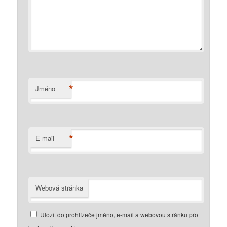
*
Jméno
*
E-mail
Webová stránka
Uložit do prohlížeče jméno, e-mail a webovou stránku pro