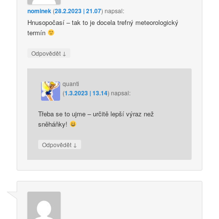
nominek
(
28.2.2023 | 21.07
)
napsal:
Hnusopočasí – tak to je docela trefný meteorologický
termín
↓
Odpovědět
quanti
(
1.3.2023 | 13.14
)
napsal:
Třeba se to ujme – určitě lepší výraz než
sněháňky!
↓
Odpovědět