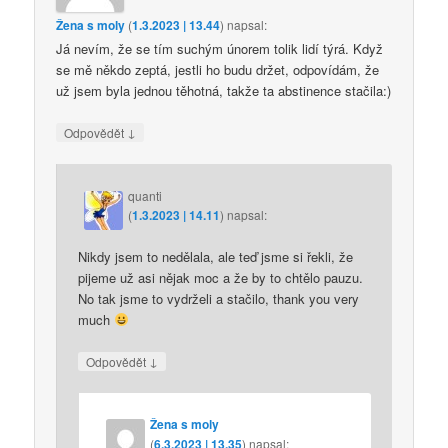
Žena s moly
(
1.3.2023 | 13.44
)
napsal:
Já nevím, že se tím suchým únorem tolik lidí týrá. Když
se mě někdo zeptá, jestli ho budu držet, odpovídám, že
už jsem byla jednou těhotná, takže ta abstinence stačila:)
↓
Odpovědět
quanti
(
1.3.2023 | 14.11
)
napsal:
Nikdy jsem to nedělala, ale teď jsme si řekli, že
pijeme už asi nějak moc a že by to chtělo pauzu.
No tak jsme to vydrželi a stačilo, thank you very
much
↓
Odpovědět
Žena s moly
(
6.3.2023 | 13.35
)
napsal: