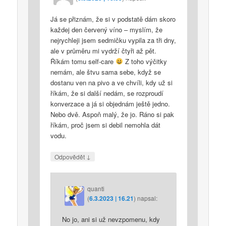
Já se přiznám, že si v podstatě dám skoro
každej den červený víno – myslím, že
nejrychleji jsem sedmičku vypila za tři dny,
ale v průměru mi vydrží čtyři až pět.
Říkám tomu self-care
Z toho výčitky
nemám, ale štvu sama sebe, když se
dostanu ven na pivo a ve chvíli, kdy už si
říkám, že si další nedám, se rozproudí
konverzace a já si objednám ještě jedno.
Nebo dvě. Aspoň malý, že jo. Ráno si pak
říkám, proč jsem si debil nemohla dát
vodu.
↓
Odpovědět
quanti
(
6.3.2023 | 16.21
)
napsal:
No jo, ani si už nevzpomenu, kdy