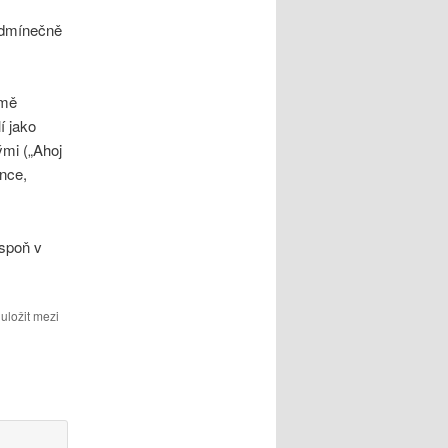
podmínečně
 mě
í jako
mi („Ahoj
ince,
aspoň v
uložit mezi