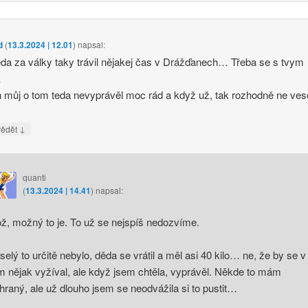
d
(
13.3.2024 | 12.01
)
napsal:
da za války taky trávil nějakej čas v Drážďanech… Třeba se s tvym
…
n můj o tom teda nevyprávěl moc rád a když už, tak rozhodně ne ve
↓
vědět
quanti
(
13.3.2024 | 14.41
)
napsal:
ž, možný to je. To už se nejspíš nedozvíme.
selý to určitě nebylo, děda se vrátil a měl asi 40 kilo… ne, že by se v
m nějak vyžíval, ale když jsem chtěla, vyprávěl. Někde to mám
hraný, ale už dlouho jsem se neodvážila si to pustit…