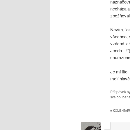
naznačoval
nechápala.
zbožňoval
Nevím, jes
všechno, 
vzácná la
Jendo…!“) 
sourozenc
Je mi líto
mojí hlavě
Příspěvek by
své oblíbené
9 KOMENTÁŘŮ