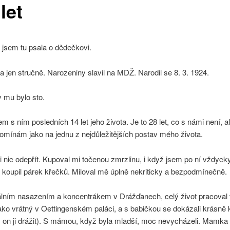
let
 jsem tu psala o dědečkovi.
 jen stručně. Narozeniny slavil na MDŽ. Narodil se 8. 3. 1924.
 mu bylo sto.
sem s ním posledních 14 let jeho života. Je to 28 let, co s námi není, a
omínám jako na jednu z nejdůležitějších postav mého života.
nic odepřít. Kupoval mi točenou zmrzlinu, i když jsem po ní vždycky
 koupil párek křečků. Miloval mě úplně nekriticky a bezpodmínečně.
tálním nasazením a koncentrákem v Drážďanech, celý život pracoval
ko vrátný v Oettingenském paláci, a s babičkou se dokázali krásně
š on ji drážit). S mámou, když byla mladší, moc nevycházeli. Mamka