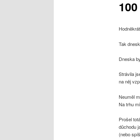
100 
obsahu
webu
Hodněkrát
Tak dneska
Dneska by
Strávila j
na něj vzp
Neuměl mi 
Na trhu mi
Prošel to
důchodu ja
(nebo spí