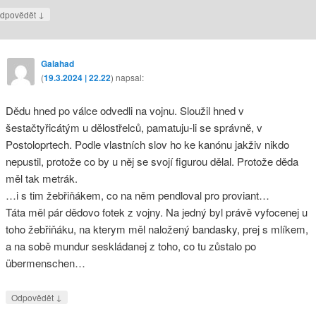
↓
dpovědět
Galahad
(
19.3.2024 | 22.22
)
napsal:
Dědu hned po válce odvedli na vojnu. Sloužil hned v
šestačtyřicátým u dělostřelců, pamatuju-li se správně, v
Postoloprtech. Podle vlastních slov ho ke kanónu jakživ nikdo
nepustil, protože co by u něj se svojí figurou dělal. Protože děda
měl tak metrák.
…i s tim žebřiňákem, co na něm pendloval pro proviant…
Táta měl pár dědovo fotek z vojny. Na jedný byl právě vyfocenej u
toho žebřiňáku, na kterym měl naložený bandasky, prej s mlíkem,
a na sobě mundur seskládanej z toho, co tu zůstalo po
übermenschen…
↓
Odpovědět