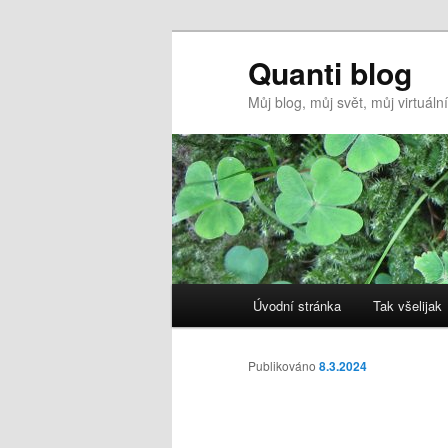
Quanti blog
Můj blog, můj svět, můj virtuál
Hlavní
Úvodní stránka
Tak všelijak
Přejít
navigační
menu
k
Publikováno
8.3.2024
hlavnímu