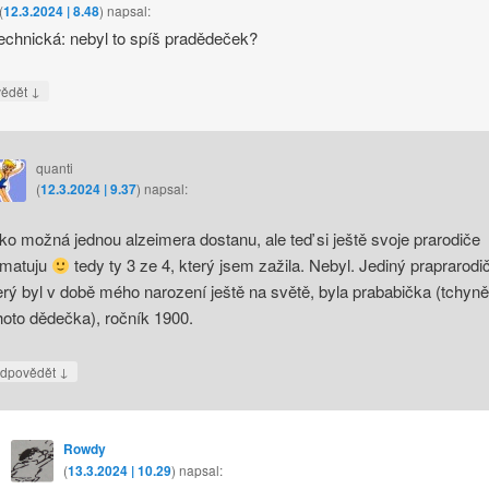
(
12.3.2024 | 8.48
)
napsal:
echnická: nebyl to spíš pradědeček?
↓
vědět
quanti
(
12.3.2024 | 9.37
)
napsal:
ko možná jednou alzeimera dostanu, ale teď si ještě svoje prarodiče
matuju
tedy ty 3 ze 4, který jsem zažila. Nebyl. Jediný praprarodič
erý byl v době mého narození ještě na světě, byla prababička (tchyně
hoto dědečka), ročník 1900.
↓
dpovědět
Rowdy
(
13.3.2024 | 10.29
)
napsal: