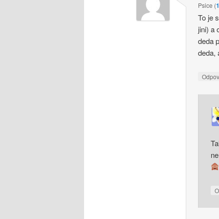
Psice
(
1
To je 
jini) 
deda p
deda, a
Odpo
Ta
ne
O