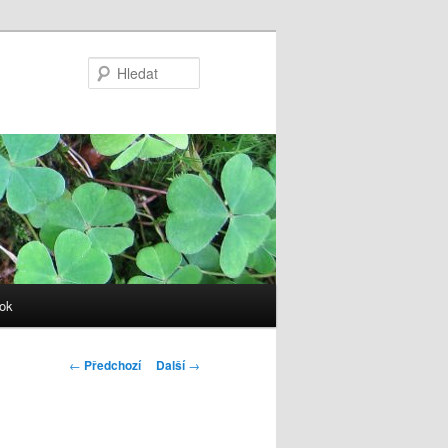
Hledat
ok
Navigace
←
Předchozí
Další
→
pro
příspěvky