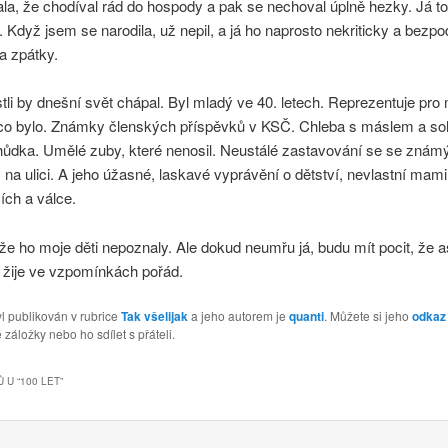
a, že chodíval rád do hospody a pak se nechoval úplně hezky. Já to
 Když jsem se narodila, už nepil, a já ho naprosto nekriticky a bez
a zpátky.
tli by dnešní svět chápal. Byl mladý ve 40. letech. Reprezentuje pro
co bylo. Známky členských příspěvků v KSČ. Chleba s máslem a sol
hůdka. Umělé zuby, které nenosil. Neustálé zastavování se se známý
na ulici. A jeho úžasné, laskavé vyprávění o dětství, nevlastní mam
ích a válce.
, že ho moje děti nepoznaly. Ale dokud neumřu já, budu mít pocit, že 
 žije ve vzpomínkách pořád.
l publikován v rubrice
Tak všelijak
a jeho autorem je
quanti
. Můžete si jeho
odkaz
 záložky nebo ho sdílet s přáteli.
 U “
100 LET
”