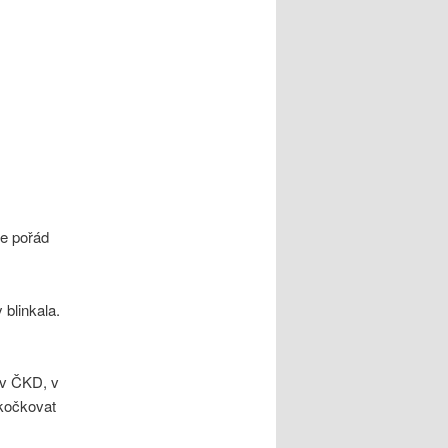
le pořád
 blinkala.
 v ČKD, v
 kočkovat