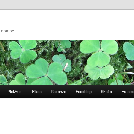
ní domov
Pidižvíci
Fikce
Recenze
Foodblog
Skeče
Hatebo