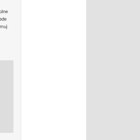
plne
jede
 muj