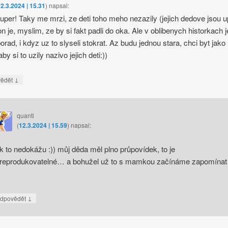
2.3.2024 | 15.31
)
napsal:
super! Taky me mrzi, ze deti toho meho nezazily (jejich dedove jsou u
a on je, myslim, ze by si fakt padli do oka. Ale v oblibenych historkach 
orad, i kdyz uz to slyseli stokrat. Az budu jednou stara, chci byt jako
by si to uzily nazivo jejich deti:))
↓
vědět
quanti
(
12.3.2024 | 15.59
)
napsal:
k to nedokážu :)) můj děda měl plno průpovídek, to je
reprodukovatelné… a bohužel už to s mamkou začínáme zapomínat
↓
dpovědět