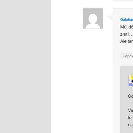
Galaha
Můj dě
znali
Ale te
Odpo
Co
Ve
to
na