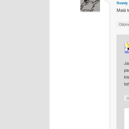
Rowdy
Malá t
Odpo
Ja
pa
kt
to
O