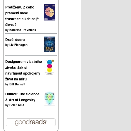
Přetíženy: Z čeho
pramení naše
frustrace a kde najít
úlevu?
by
Kateřina Trávníček
Dračí dcera
by
Liz Flanagan
Designérem vlastního
života: Jak si
navrhnout spokojený
život na míru
by
Bill Burnett
Outlive: The Science
& Art of Longevity
by
Peter Attia