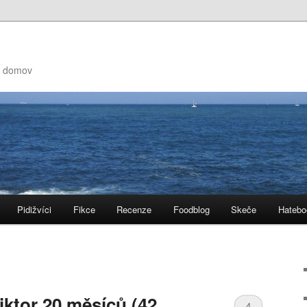
ní domov
Pidižvíci
Fikce
Recenze
Foodblog
Skeče
Hatebo
Viktor 20 měsíců (42.
4