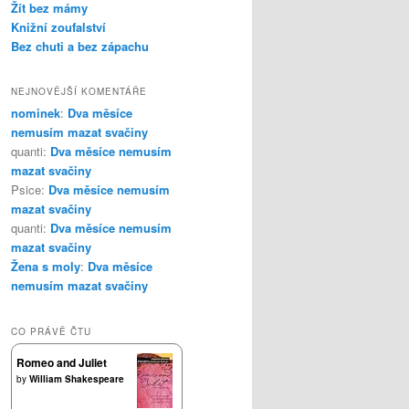
Žít bez mámy
Knižní zoufalství
Bez chuti a bez zápachu
NEJNOVĚJŠÍ KOMENTÁŘE
nominek
:
Dva měsíce
nemusím mazat svačiny
quanti
:
Dva měsíce nemusím
mazat svačiny
Psice
:
Dva měsíce nemusím
mazat svačiny
quanti
:
Dva měsíce nemusím
mazat svačiny
Žena s moly
:
Dva měsíce
nemusím mazat svačiny
CO PRÁVĚ ČTU
Romeo and Juliet
by
William Shakespeare