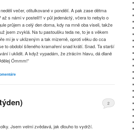
eděli večer, otitulkované v pondělí. A pak zase dětma
 až s námi v posteli!!! v půl jedenáctý, včera to nebylo o
gule průjem a celý den doma, kdy na mně oba viseli, takže
 už jsem zvyklá. Na tu pastoušku teda ne, to je s věkem
bře mi je v uklizeným a tak mizerně, oproti věku do cca
 se to období šíleného kramaření snad krátí. Snad. Ta starší
ání i uklidit. A když vypadám, že ztrácím hlavu, dá dlaně
„Udělej Ómmm!“
omentáře
 týden)
2
olky. Jsem velmi zvědavá, jak dlouho to vydrží.