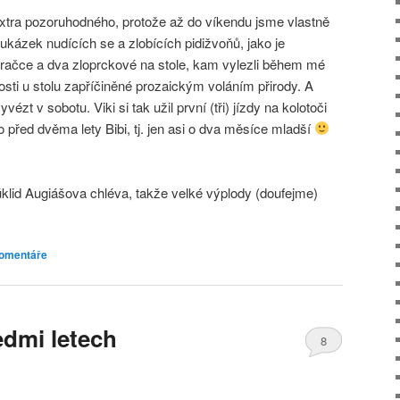
extra pozoruhodného, protože až do víkendu jsme vlastně
 ukázek nudících se a zlobících pidižvoňů, jako je
račce a dva zloprckové na stole, kam vylezli během mé
sti u stolu zapříčiněné prozaickým voláním přirody. A
vézt v sobotu. Viki si tak užil první (tři) jízdy na kolotoči
 před dvěma lety Bibi, tj. jen asi o dva měsíce mladší
klid Augiášova chléva, takže velké výplody (doufejme)
omentáře
edmi letech
8