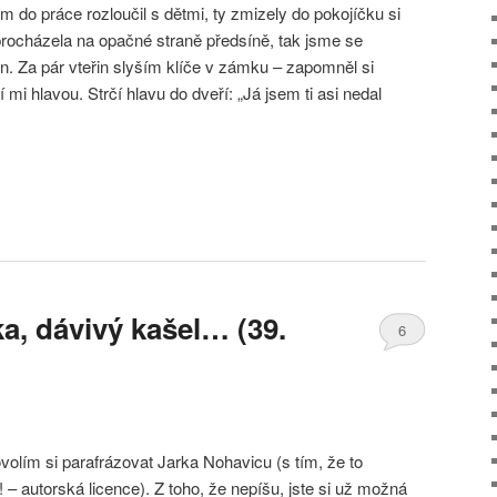
 do práce rozloučil s dětmi, ty zmizely do pokojíčku si
 procházela na opačné straně předsíně, tak jsme se
den. Za pár vteřin slyším klíče v zámku – zapomněl si
 mi hlavou. Strčí hlavu do dveří: „Já jsem ti asi nedal
a, dávivý kašel… (39.
6
ovolím si parafrázovat Jarka Nohavicu (s tím, že to
 – autorská licence). Z toho, že nepíšu, jste si už možná