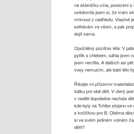
na skleničku vína, posezení s
uvědomila jsem si, že mám sk
mrknout z nadhledu. Vlastně j
selhávám ve všem, a pak prop
dojít sama.
Opožděný pozdrav léta: V páte
pytlík s chlebem, sáhla jsem 
jsem necítila. A dalších asi pě
vosy nemusím, ale babí léto by 
Říkejte mi přízemní materialis
šátku pro obě děti. V úterý js
v neděli dopoledne nechala dět
kde byly na Tchibo stojanu ve s
s kočičkou pro B. Oběma děsně 
si ve svém jediném volném čas
děti!!!