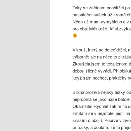
Taky se začínám poohlížet po 
na páteční svátek už kromě o
Něco už mám vymyšleno a v nedě
pro oba. Měkkoše. Ať si zvykaj
Vikouš, který se doteď držel, 
výborně; ale na něco to zkrátk
Zkoušela jsem to teda jenom tř
dobou šíleně vyvádí. Při oblík
když sám nechce, prakticky n
Bibina prožívá nějaký těžký ob
nepropíná se jako naše batole,
Okamžitě! Rychle! Tak mi to de
zmítám se v nejistotě, jestli 
snažím o obojí). Poprvé v živ
příručky, a doufám, že to přej