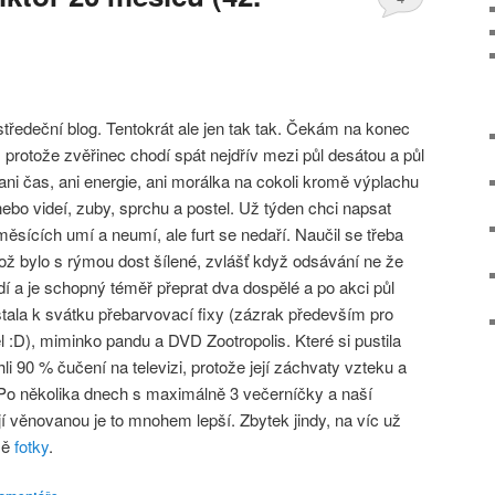
 středeční blog. Tentokrát ale jen tak tak. Čekám na konec
, protože zvěřinec chodí spát nejdřív mezi půl desátou a půl
ni čas, ani energie, ani morálka na cokoli kromě výplachu
ebo videí, zuby, sprchu a postel. Už týden chci napsat
měsících umí a neumí, ale furt se nedaří. Naučil se třeba
ož bylo s rýmou dost šílené, zvlášť když odsávání ne že
í a je schopný téměř přeprat dva dospělé a po akci půl
stala k svátku přebarvovací fixy (zázrak především pro
ěl :D), miminko pandu a DVD Zootropolis. Které si pustila
li 90 % čučení na televizi, protože její záchvaty vzteku a
. Po několika dnech s maximálně 3 večerníčky a naší
 jí věnovanou je to mnohem lepší. Zbytek jindy, na víc už
mě
fotky
.