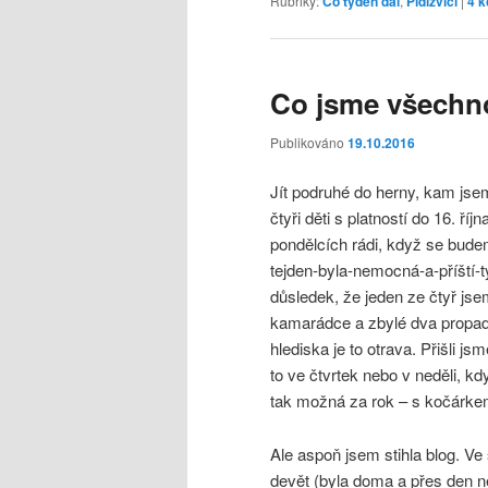
Rubriky:
Co týden dal
,
Pidižvíci
|
4
k
Co jsme všechno 
Publikováno
19.10.2016
Jít podruhé do herny, kam jse
čtyři děti s platností do 16. ř
pondělcích rádi, když se bude
tejden-byla-nemocná-a-příští
důsledek, že jeden ze čtyř jse
kamarádce a zbylé dva propad
hlediska je to otrava. Přišli js
to ve čtvrtek nebo v neděli, kd
tak možná za rok – s kočárkem
Ale aspoň jsem stihla blog. Ve
devět (byla doma a přes den n