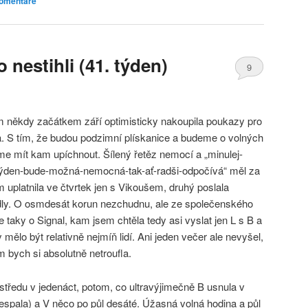
omentáře
nestihli (41. týden)
9
m někdy začátkem září optimisticky nakoupila poukazy pro
íjna. S tím, že budou podzimní plískanice a budeme o volných
me mít kam upíchnout. Šílený řetěz nemocí a „minulej-
-týden-bude-možná-nemocná-tak-ať-radši-odpočívá“ měl za
m uplatnila ve čtvrtek jen s Vikoušem, druhý poslala
ly. O osmdesát korun nezchudnu, ale ze společenského
me taky o Signal, kam jsem chtěla tedy asi vyslat jen L s B a
y mělo být relativně nejmíň lidí. Ani jeden večer ale nevyšel,
 bych si absolutně netroufla.
 středu v jedenáct, potom, co ultravýjimečně B usnula v
espala) a V něco po půl desáté. Úžasná volná hodina a půl