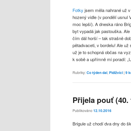
Fotky
jsem měla nahrané už v n
hozený vidle (v pondělí usnul V
moc lepší). A dneska ráno Bri
byt vypadá jak pastouška. Ale
čím dál horší – tak strašně do
pětadvaceti, v bordelu! Ale už
už je to schopná občas na vyzv
k sobě a upřímně mi poradí: 
Rubriky:
Co týden dal
,
Pidižvíci
|
9
k
Přijela pouť (40.
Publikováno
12.10.2016
Brigule už chodí dva dny do šk