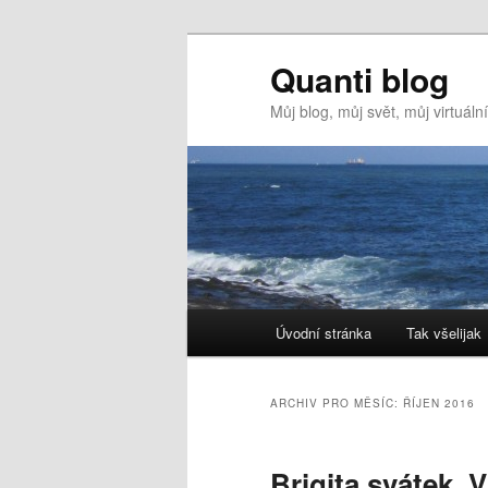
Quanti blog
Můj blog, můj svět, můj virtuál
Hlavní
Úvodní stránka
Tak všelijak
Přejít
Přejít
navigační
menu
k
k
ARCHIV PRO MĚSÍC:
ŘÍJEN 2016
hlavnímu
obsahu
Brigita svátek, 