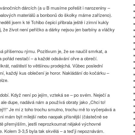
vánočních dárcích (a u B musíme pořešit i narozeniny –
balových materiálů a bonbonů do školky máme zařízeno).
li jsem k té Tchibo čepici přibrala ještě i zimní kukly
, že život není peříčko a dárky nejsou jen barbíny a vláčky
má příšernou rýmu. Pozitivum je, že se naučil smrkat, a
a pořád nestačí – a každé odsávání ořve a obrečí.
ikrát, naštěstí to většinou prodejchá. Vůbec poslední
ání, každý kus oblečení je horor. Nakládání do kočárku –
elze.
dobí. Když není po jejím, vzteká se – po svém. Neječí a
 ale dupe, nadává nám a používá obraty jako „Chci to!
j!!!“ Je mi z toho trochu smutno, trochu mě to vyčerpává a
na ni mám být milejší nebo naopak přísnější (částečně se
otě přemýšlím, jestli neprozkoumat nějaké výchovné
de. Kolem 3-3,5 byla tak skvělá – a teď ji nepoznávám.