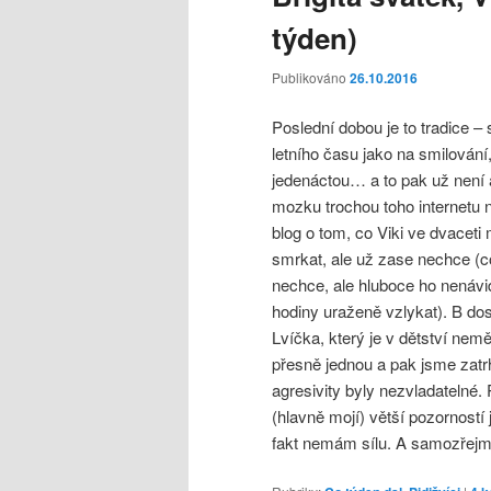
obsahu
postranního
týden)
webu
panelu
Publikováno
26.10.2016
Poslední dobou je to tradice –
letního času jako na smilování
jedenáctou… a to pak už není a
mozku trochou toho internetu n
blog o tom, co Viki ve dvaceti 
smrkat, ale už zase nechce (c
nechce, ale hluboce ho nenávid
hodiny uraženě vzlykat). B do
Lvíčka, který je v dětství nem
přesně jednou a pak jsme zatrh
agresivity byly nezvladatelné
(hlavně mojí) větší pozorností
fakt nemám sílu. A samozřej