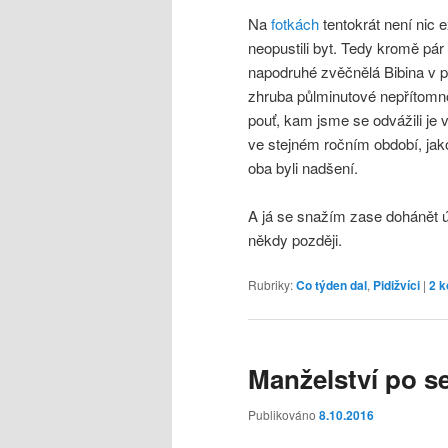
Na
fotkách
tentokrát není nic 
neopustili byt. Tedy kromě pár
napodruhé zvěčnělá Bibina v p
zhruba půlminutové nepřítomno
pouť, kam jsme se odvážili je vy
ve stejném ročním období, jako
oba byli nadšení.
A já se snažím zase dohánět ú
někdy později.
Rubriky:
Co týden dal
,
Pidižvíci
|
2
k
Manželství po s
Publikováno
8.10.2016