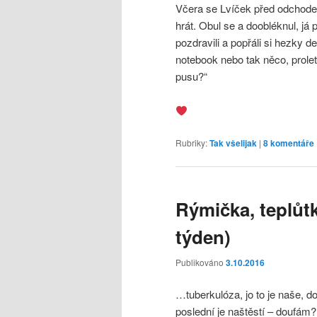
Včera se Lvíček před odchodem
hrát. Obul se a doobléknul, já
pozdravili a popřáli si hezky 
notebook nebo tak něco, proletí
pusu?“
Rubriky:
Tak všelijak
|
8
komentáře
Rýmička, teplůtk
týden)
Publikováno
3.10.2016
…tuberkulóza, jo to je naše, d
poslední je naštěstí – doufám?!