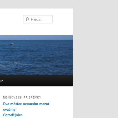
Hledat
ok
NEJNOVĚJŠÍ PŘÍSPĚVKY
Dva měsíce nemusím mazat
svačiny
Čarodějnice