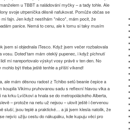
 manželem u TBBT a naládování myčky – a tady tohle. Ale
lony svoje utrpeníčka děsně nafukovat. Pomůže občas se
e mi fajn. Jen když nestíhám *něco*, mám pocit, že
adám panice. Nemá to cenu, ale k tomu si taky musím
k jsem si objednala iTesco. Když jsem večer rozbalovala
na vosu. Doteď tam mám oteklý pupenec, i když píchnutí
t lidí mi nareportovalo výskyt vosy právě v ten den. No
mohlo být třeba ještě tenhle a příští víkend!
ta, ale mám děsnou radost z Tchibo setů beanie čepice a
em koupila Vikimu pruhovanou sadu s reflexní hlavou vlka a
i na krku Lvíčkovi a hnala se do metropoláckého Alberta,
levě – protože na netu už nejsou – ulovit ještě i červenou
sluší, jsou teplé a praktické… a já jsem klesla natolik, že
e nejvíc užiju cestu do nákupáku, kde kupuju věci pro