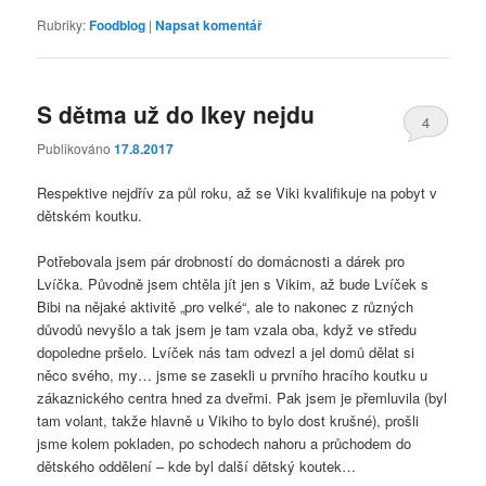
Rubriky:
Foodblog
|
Napsat komentář
S dětma už do Ikey nejdu
4
Publikováno
17.8.2017
Respektive nejdřív za půl roku, až se Viki kvalifikuje na pobyt v
dětském koutku.
Potřebovala jsem pár drobností do domácnosti a dárek pro
Lvíčka. Původně jsem chtěla jít jen s Vikim, až bude Lvíček s
Bibi na nějaké aktivitě „pro velké“, ale to nakonec z různých
důvodů nevyšlo a tak jsem je tam vzala oba, když ve středu
dopoledne pršelo. Lvíček nás tam odvezl a jel domů dělat si
něco svého, my… jsme se zasekli u prvního hracího koutku u
zákaznického centra hned za dveřmi. Pak jsem je přemluvila (byl
tam volant, takže hlavně u Vikiho to bylo dost krušné), prošli
jsme kolem pokladen, po schodech nahoru a průchodem do
dětského oddělení – kde byl další dětský koutek…