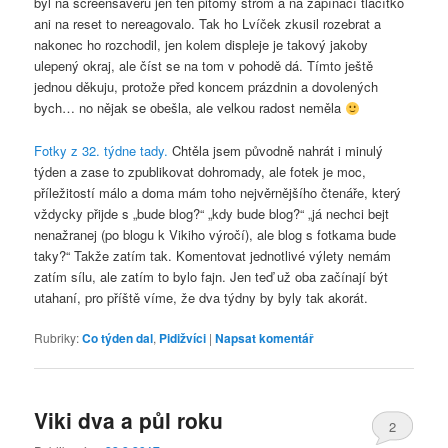
byl na screensaveru jen ten pitomý strom a na zapínací tlačítko
ani na reset to nereagovalo. Tak ho Lvíček zkusil rozebrat a
nakonec ho rozchodil, jen kolem displeje je takový jakoby
ulepený okraj, ale číst se na tom v pohodě dá. Tímto ještě
jednou děkuju, protože před koncem prázdnin a dovolených
bych… no nějak se obešla, ale velkou radost neměla
Fotky z 32. týdne tady.
Chtěla jsem původně nahrát i minulý
týden a zase to zpublikovat dohromady, ale fotek je moc,
příležitostí málo a doma mám toho nejvěrnějšího čtenáře, který
vždycky přijde s „bude blog?“ „kdy bude blog?“ „já nechci bejt
nenažranej (po blogu k Vikiho výročí), ale blog s fotkama bude
taky?“ Takže zatím tak. Komentovat jednotlivé výlety nemám
zatím sílu, ale zatím to bylo fajn. Jen teď už oba začínají být
utahaní, pro příště víme, že dva týdny by byly tak akorát.
Rubriky:
Co týden dal
,
Pidižvíci
|
Napsat komentář
Viki dva a půl roku
2