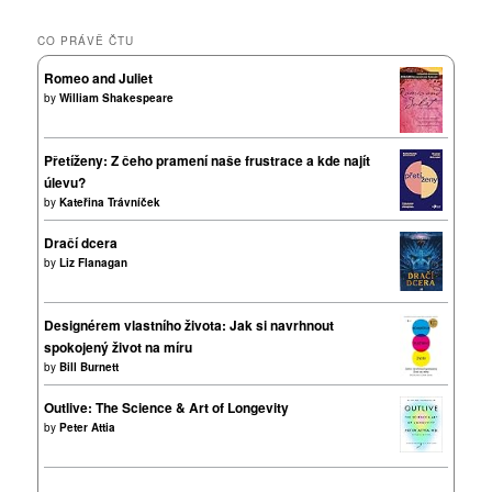
CO PRÁVĚ ČTU
Romeo and Juliet
by
William Shakespeare
Přetíženy: Z čeho pramení naše frustrace a kde najít
úlevu?
by
Kateřina Trávníček
Dračí dcera
by
Liz Flanagan
Designérem vlastního života: Jak si navrhnout
spokojený život na míru
by
Bill Burnett
Outlive: The Science & Art of Longevity
by
Peter Attia