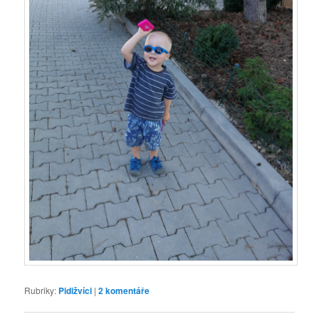
Rubriky:
Pidižvíci
|
2
komentáře