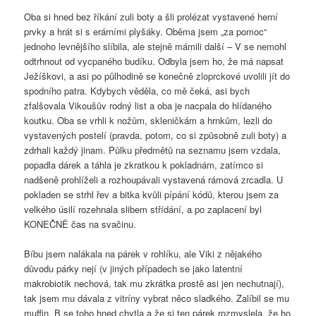
Oba si hned bez říkání zuli boty a šli prolézat vystavené herní
prvky a hrát si s erárními plyšáky. Oběma jsem „za pomoc“
jednoho levnějšího slíbila, ale stejně mámili další – V se nemohl
odtrhnout od vycpaného budíku. Odbyla jsem ho, že má napsat
Ježíškovi, a asi po půlhodině se konečně zloprckové uvolili jít do
spodního patra. Kdybych věděla, co mě čeká, asi bych
zfalšovala Vikoušův rodný list a oba je nacpala do hlídaného
koutku. Oba se vrhli k nožům, skleničkám a hrnkům, lezli do
vystavených postelí (pravda, potom, co si způsobně zuli boty) a
zdrhali každý jinam. Půlku předmětů na seznamu jsem vzdala,
popadla dárek a táhla je zkratkou k pokladnám, zatímco si
nadšeně prohlíželi a rozhoupávali vystavená rámová zrcadla. U
pokladen se strhl řev a bitka kvůli pípání kódů, kterou jsem za
velkého úsilí rozehnala slibem střídání, a po zaplacení byl
KONEČNĚ čas na svačinu.
Bíbu jsem nalákala na párek v rohlíku, ale Viki z nějakého
důvodu párky nejí (v jiných případech se jako latentní
makrobiotik nechová, tak mu zkrátka prostě asi jen nechutnají),
tak jsem mu dávala z vitríny vybrat něco sladkého. Zalíbil se mu
muffin, B se toho hned chytla a že si ten párek rozmyslela, že ho