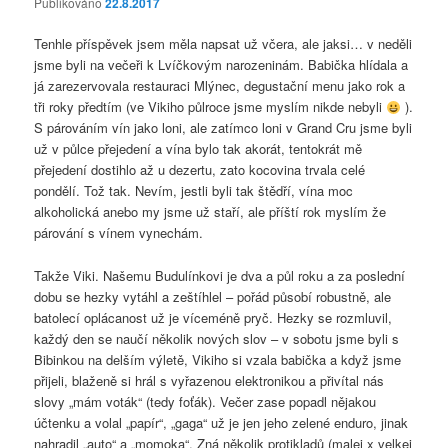
Publikováno
22.8.2017
Tenhle příspěvek jsem měla napsat už včera, ale jaksi… v neděli
jsme byli na večeři k Lvíčkovým narozeninám. Babička hlídala a
já zarezervovala restauraci Mlýnec, degustační menu jako rok a
tři roky předtím (ve Vikiho půlroce jsme myslím nikde nebyli
).
S párováním vín jako loni, ale zatímco loni v Grand Cru jsme byli
už v půlce přejedení a vína bylo tak akorát, tentokrát mě
přejedení dostihlo až u dezertu, zato kocovina trvala celé
pondělí. Tož tak. Nevím, jestli byli tak štědří, vína moc
alkoholická anebo my jsme už staří, ale příští rok myslím že
párování s vínem vynechám.
Takže Viki. Našemu Budulínkovi je dva a půl roku a za poslední
dobu se hezky vytáhl a zeštíhlel – pořád působí robustně, ale
batolecí oplácanost už je víceméně pryč. Hezky se rozmluvil,
každý den se naučí několik nových slov – v sobotu jsme byli s
Bibinkou na delším výletě, Vikiho si vzala babička a když jsme
přijeli, blaženě si hrál s vyřazenou elektronikou a přivítal nás
slovy „mám voták“ (tedy foťák). Večer zase popadl nějakou
účtenku a volal „papír“, „gaga“ už je jen jeho zelené enduro, jinak
nahradil „auto“ a „momoka“. Zná několik protikladů (malej x velkej