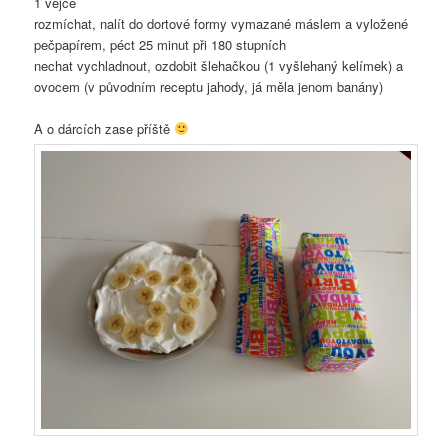
1 vejce
rozmíchat, nalít do dortové formy vymazané máslem a vyložené
pečpapírem, péct 25 minut při 180 stupních
nechat vychladnout, ozdobit šlehačkou (1 vyšlehaný kelímek) a
ovocem (v původním receptu jahody, já měla jenom banány)
A o dárcích zase příště