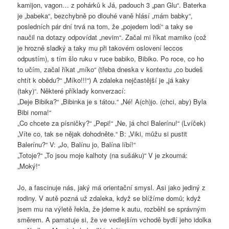
kamijon, vagon… z pohárků k Já, padouch 3 „pan Glu“. Baterka
je „babeka“, bezchybně po dlouhé vaně hlásí „mám babky“,
posledních pár dní trvá na tom, že „pojedem lodí“ a taky se
naučil na dotazy odpovídat „nevim“. Začal mi říkat mamiko (což
je hrozně sladký a taky mu při takovém oslovení leccos
odpustím), s tím šlo ruku v ruce babiko, Bibiko. Po roce, co ho
to učím, začal říkat „míko“ (třeba dneska v kontextu „co budeš
chtít k obědu?“ „Míko!!!“) A zdaleka nejčastější je „já kaky
(taky)“. Některé příklady konverzací:
„Deje Bibika?“ „Bibinka je s tátou.“ „Né! A(ch)jo. (chci, aby) Byla
Bibi noma!“
„Co chcete za písničky?“ „Pepi!“ „Ne, já chci Balerínu!“ (Lvíček)
„Víte co, tak se nějak dohodněte.“ B: „Viki, můžu si pustit
Balerínu?“ V: „Jo, Balínu jo, Balína líbí!“
„Totoje?“ „To jsou moje kalhoty (na sušáku)“ V je zkoumá:
„Moký!“
Jo, a fascinuje nás, jaký má orientační smysl. Asi jako jediný z
rodiny. V autě pozná už zdaleka, když se blížíme domů; když
jsem mu na výletě řekla, že jdeme k autu, rozběhl se správným
směrem. A pamatuje si, že ve vedlejším vchodě bydlí jeho idolka