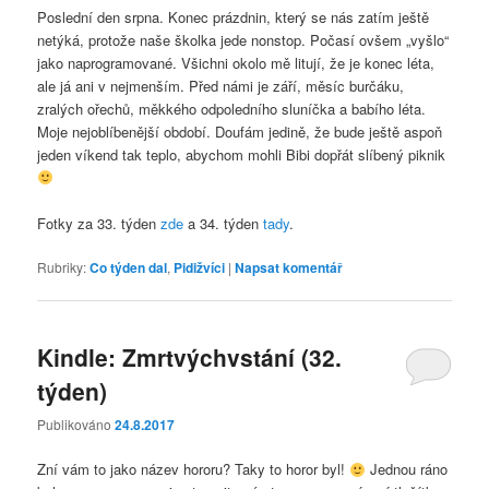
Poslední den srpna. Konec prázdnin, který se nás zatím ještě
netýká, protože naše školka jede nonstop. Počasí ovšem „vyšlo“
jako naprogramované. Všichni okolo mě litují, že je konec léta,
ale já ani v nejmenším. Před námi je září, měsíc burčáku,
zralých ořechů, měkkého odpoledního sluníčka a babího léta.
Moje nejoblíbenější období. Doufám jedině, že bude ještě aspoň
jeden víkend tak teplo, abychom mohli Bibi dopřát slíbený piknik
Fotky za 33. týden
zde
a 34. týden
tady
.
Rubriky:
Co týden dal
,
Pidižvíci
|
Napsat komentář
Kindle: Zmrtvýchvstání (32.
týden)
Publikováno
24.8.2017
Zní vám to jako název hororu? Taky to horor byl!
Jednou ráno