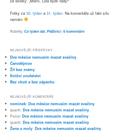
ze školky: „Mami, Lola bydlí tady!“
Fotky za
30. týden
a
31. týden
. Na komentáře už fakt sílu
nemám
Rubriky:
Co týden dal
,
Pidižvíci
|
6
komentáře
NEJNOVĚJŠÍ PŘÍSPĚVKY
Dva měsíce nemusím mazat svačiny
Čarodějnice
Žít bez mámy
Knižní zoufalství
Bez chuti a bez zápachu
NEJNOVĚJŠÍ KOMENTÁŘE
nominek
:
Dva měsíce nemusím mazat svačiny
quanti
:
Dva měsíce nemusím mazat svačiny
Psice
:
Dva měsíce nemusím mazat svačiny
quanti
:
Dva měsíce nemusím mazat svačiny
Žena s moly
:
Dva měsíce nemusím mazat svačiny