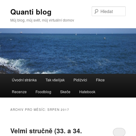
Quanti blog
Hleda
Můj blog, můj svět, můj virtuální domov
Hlavní
Úvodní stránka
Tak všelijak
Pidižvíci
Fikce
Přejít
Přejít
navigační
menu
Recenze
Foodblog
Skeče
Hatebook
k
k
hlavnímu
obsahu
ARCHIV PRO MĚSÍC:
SRPEN 2017
obsahu
postranního
Velmi stručně (33. a 34.
webu
panelu