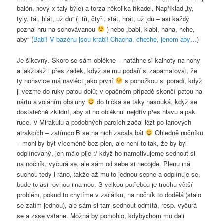
balón, nový x talý býle) a torza několika říkadel. Například „ty,
tyly, tát, hlát, už du“ (=tři, čtyři, stát, hrát, už jdu – asi každý
poznal hru na schovávanou
) nebo „babi, klabi, haha, hehe,
aby“ (
Babi! V bazénu jsou krabi! Chacha, cheche, jenom aby…
)
Je šikovný. Skoro se sám oblékne – natáhne si kalhoty na nohy
a jakžtakž i přes zadek, když se mu podaří si zapamatovat, že
ty nohavice má navléct jako první
s ponožkou si poradí, když
ji vezme do ruky patou dolů; v opačném případě skončí patou na
nártu a voláním obsluhy
do trička se taky nasouká, když se
dostatečně zklidní, aby si ho obléknul nejdřív přes hlavu a pak
ruce. V Mirakulu a podobných parcích začal lézt po lanových
atrakcích – zatímco B se na nich začala bát
Ohledně nočníku
– mohl by být víceméně bez plen, ale není to tak, že by byl
odplínovaný, jen málo pije :/ když ho namotivujeme sednout si
na nočník, vyčurá se, ale sám od sebe si nedojde. Plenu má
suchou tedy i ráno, takže až mu to jednou sepne a odplínuje se,
bude to asi rovnou i na noc. S velkou potřebou je trochu větší
problém, pokud to chytíme v začátku, na nočník to dodělá (stalo
se zatím jednou), ale sám si tam sednout odmítá, resp. vyčurá
se a zase vstane. Možná by pomohlo, kdybychom mu dali