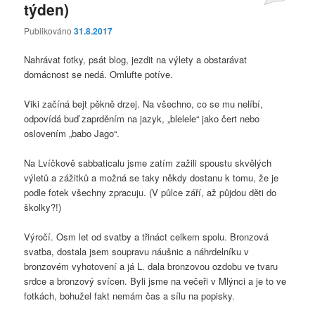
týden)
Publikováno
31.8.2017
Nahrávat fotky, psát blog, jezdit na výlety a obstarávat
domácnost se nedá. Omlufte potíve.
Viki začíná bejt pěkně drzej. Na všechno, co se mu nelíbí,
odpovídá buď zaprděním na jazyk, „blelele“ jako čert nebo
oslovením „babo Jago“.
Na Lvíčkově sabbaticalu jsme zatím zažili spoustu skvělých
výletů a zážitků a možná se taky někdy dostanu k tomu, že je
podle fotek všechny zpracuju. (V půlce září, až půjdou děti do
školky?!)
Výročí. Osm let od svatby a třináct celkem spolu. Bronzová
svatba, dostala jsem soupravu náušnic a náhrdelníku v
bronzovém vyhotovení a já L. dala bronzovou ozdobu ve tvaru
srdce a bronzový svícen. Byli jsme na večeři v Mlýnci a je to ve
fotkách, bohužel fakt nemám čas a sílu na popisky.