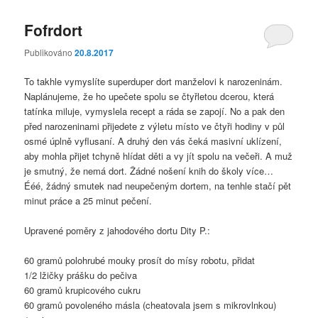
Fofrdort
Publikováno
20.8.2017
To takhle vymyslíte superduper dort manželovi k narozeninám.
Naplánujeme, že ho upečete spolu se čtyřletou dcerou, která
tatínka miluje, vymyslela recept a ráda se zapojí. No a pak den
před narozeninami přijedete z výletu místo ve čtyři hodiny v půl
osmé úplně vyflusaní. A druhý den vás čeká masivní uklízení,
aby mohla přijet tchyně hlídat děti a vy jít spolu na večeři. A muž
je smutný, že nemá dort. Žádné nošení knih do školy více…
Ééé, žádný smutek nad neupečeným dortem, na tenhle stačí pět
minut práce a 25 minut pečení.
Upravené poměry z jahodového dortu Dity P.:
60 gramů polohrubé mouky prosít do mísy robotu, přidat
1/2 lžičky prášku do pečiva
60 gramů krupicového cukru
60 gramů povoleného másla (cheatovala jsem s mikrovlnkou)