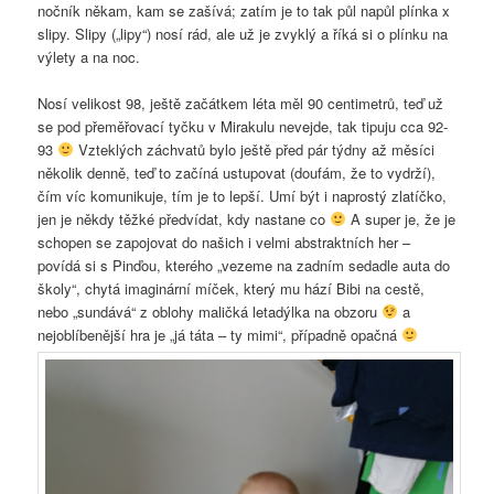
nočník někam, kam se zašívá; zatím je to tak půl napůl plínka x
slipy. Slipy („lipy“) nosí rád, ale už je zvyklý a říká si o plínku na
výlety a na noc.
Nosí velikost 98, ještě začátkem léta měl 90 centimetrů, teď už
se pod přeměřovací tyčku v Mirakulu nevejde, tak tipuju cca 92-
93
Vzteklých záchvatů bylo ještě před pár týdny až měsíci
několik denně, teď to začíná ustupovat (doufám, že to vydrží),
čím víc komunikuje, tím je to lepší. Umí být i naprostý zlatíčko,
jen je někdy těžké předvídat, kdy nastane co
A super je, že je
schopen se zapojovat do našich i velmi abstraktních her –
povídá si s Pinďou, kterého „vezeme na zadním sedadle auta do
školy“, chytá imaginární míček, který mu hází Bibi na cestě,
nebo „sundává“ z oblohy maličká letadýlka na obzoru
a
nejoblíbenější hra je „já táta – ty mimi“, případně opačná