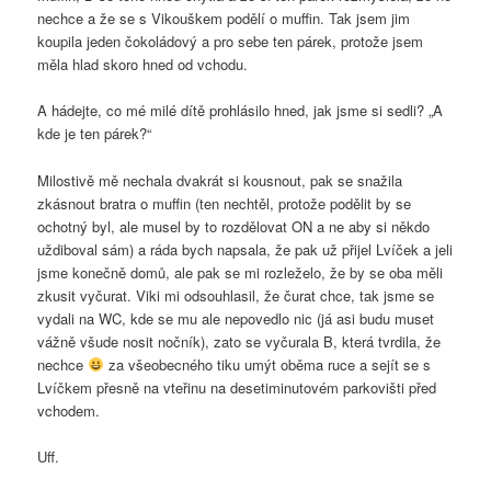
nechce a že se s Vikouškem podělí o muffin. Tak jsem jim
koupila jeden čokoládový a pro sebe ten párek, protože jsem
měla hlad skoro hned od vchodu.
A hádejte, co mé milé dítě prohlásilo hned, jak jsme si sedli? „A
kde je ten párek?“
Milostivě mě nechala dvakrát si kousnout, pak se snažila
zkásnout bratra o muffin (ten nechtěl, protože podělit by se
ochotný byl, ale musel by to rozdělovat ON a ne aby si někdo
uždiboval sám) a ráda bych napsala, že pak už přijel Lvíček a jeli
jsme konečně domů, ale pak se mi rozleželo, že by se oba měli
zkusit vyčurat. Viki mi odsouhlasil, že čurat chce, tak jsme se
vydali na WC, kde se mu ale nepovedlo nic (já asi budu muset
vážně všude nosit nočník), zato se vyčurala B, která tvrdila, že
nechce
za všeobecného tiku umýt oběma ruce a sejít se s
Lvíčkem přesně na vteřinu na desetiminutovém parkovišti před
vchodem.
Uff.