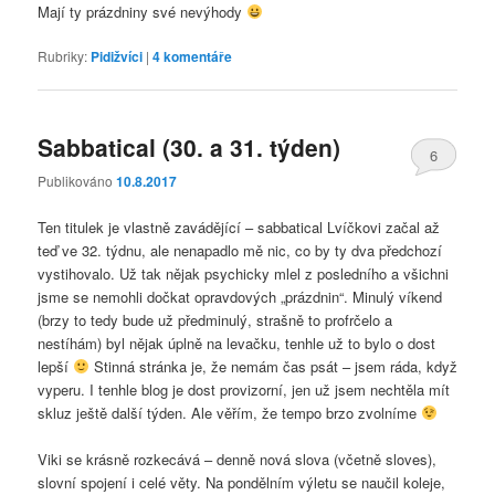
Mají ty prázdniny své nevýhody
Rubriky:
Pidižvíci
|
4
komentáře
Sabbatical (30. a 31. týden)
6
Publikováno
10.8.2017
Ten titulek je vlastně zavádějící – sabbatical Lvíčkovi začal až
teď ve 32. týdnu, ale nenapadlo mě nic, co by ty dva předchozí
vystihovalo. Už tak nějak psychicky mlel z posledního a všichni
jsme se nemohli dočkat opravdových „prázdnin“. Minulý víkend
(brzy to tedy bude už předminulý, strašně to profrčelo a
nestíhám) byl nějak úplně na levačku, tenhle už to bylo o dost
lepší
Stinná stránka je, že nemám čas psát – jsem ráda, když
vyperu. I tenhle blog je dost provizorní, jen už jsem nechtěla mít
skluz ještě další týden. Ale věřím, že tempo brzo zvolníme
Viki se krásně rozkecává – denně nová slova (včetně sloves),
slovní spojení i celé věty. Na pondělním výletu se naučil koleje,