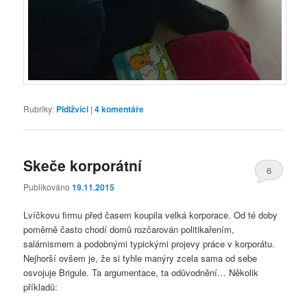
Rubriky:
Pidižvíci
|
4
komentáře
Skeče korporátní
6
Publikováno
19.11.2015
Lvíčkovu firmu před časem koupila velká korporace. Od té doby
poměrně často chodí domů rozčarován politikařením,
salámismem a podobnými typickými projevy práce v korporátu.
Nejhorší ovšem je, že si tyhle manýry zcela sama od sebe
osvojuje Brigule. Ta argumentace, ta odůvodnění… Několik
příkladů: