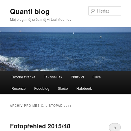
Quanti blog
Hleda
Můj blog, můj svět, můj virtuální domov
Hlavní
Úvodní stránka
Tak všelijak
Pidižvíci
Fikce
Přejít
Přejít
navigační
menu
Recenze
Foodblog
Skeče
Hatebook
k
k
hlavnímu
obsahu
ARCHIV PRO MĚSÍC:
LISTOPAD 2015
obsahu
postranního
Fotopřehled 2015/48
webu
panelu
8