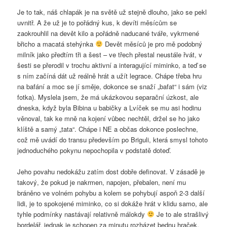
Je to tak, náš chlapák je na světě už stejně dlouho, jako se pekl
uvnitř. A že už je to pořádný kus, k devíti měsícům se
zaokrouhlil na devět kilo a pořádně naducané tváře, vykrmené
břicho a macatá stehýnka
Devět měsíců je pro mě podobný
milník jako předtím tři a šest – ve třech přestal neustále řvát, v
šesti se přerodil v trochu aktivní a interagující miminko, a teď se
s ním začíná dát už reálně hrát a užít legrace. Chápe třeba hru
na bafání a moc se jí směje, dokonce se snaží „bafat“ i sám (viz
fotka). Myslela jsem, že má ukázkovou separační úzkost, ale
dneska, když byla Bibina u babičky a Lvíček se mu asi hodinu
věnoval, tak ke mně na kojení vůbec nechtěl, držel se ho jako
klíště a samý „tata“. Chápe i NE a občas dokonce poslechne,
což mě uvádí do transu především po Briguli, která smysl tohoto
jednoduchého pokynu nepochopila v podstatě doteď.
Jeho povahu nedokážu zatím dost dobře definovat. V zásadě je
takový, že pokud je nakrmen, napojen, přebalen, není mu
bráněno ve volném pohybu a kolem se pohybují aspoň 2-3 další
lidi, je to spokojené miminko, co si dokáže hrát v klidu samo, ale
tyhle podmínky nastávají relativně málokdy
Je to ale strašlivý
bordelář, jednak je schopen za minutu rozházet bednu hraček,