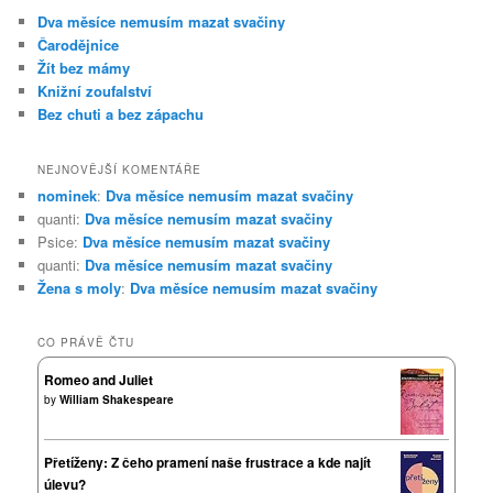
Dva měsíce nemusím mazat svačiny
Čarodějnice
Žít bez mámy
Knižní zoufalství
Bez chuti a bez zápachu
NEJNOVĚJŠÍ KOMENTÁŘE
nominek
:
Dva měsíce nemusím mazat svačiny
quanti
:
Dva měsíce nemusím mazat svačiny
Psice
:
Dva měsíce nemusím mazat svačiny
quanti
:
Dva měsíce nemusím mazat svačiny
Žena s moly
:
Dva měsíce nemusím mazat svačiny
CO PRÁVĚ ČTU
Romeo and Juliet
by
William Shakespeare
Přetíženy: Z čeho pramení naše frustrace a kde najít
úlevu?