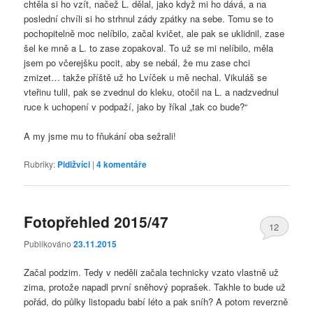
chtěla si ho vzít, načež L. dělal, jako když mi ho dává, a na
poslední chvíli si ho strhnul zády zpátky na sebe. Tomu se to
pochopitelně moc nelíbilo, začal kvičet, ale pak se uklidnil, zase
šel ke mně a L. to zase zopakoval. To už se mi nelíbilo, měla
jsem po včerejšku pocit, aby se nebál, že mu zase chci
zmizet… takže příště už ho Lvíček u mě nechal. Vikuláš se
vteřinu tulil, pak se zvednul do kleku, otočil na L. a nadzvednul
ruce k uchopení v podpaží, jako by říkal „tak co bude?“
A my jsme mu to fňukání oba sežrali!
Rubriky:
Pidižvíci
|
4
komentáře
Fotopřehled 2015/47
12
Publikováno
23.11.2015
Začal podzim. Tedy v neděli začala technicky vzato vlastně už
zima, protože napadl první sněhový poprašek. Takhle to bude už
pořád, do půlky listopadu babí léto a pak sníh? A potom reverzně