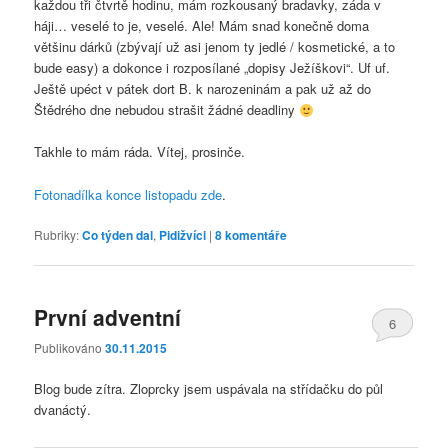
každou tři čtvrtě hodinu, mám rozkousaný bradavky, záda v
háji… veselé to je, veselé. Ale! Mám snad konečně doma
většinu dárků (zbývají už asi jenom ty jedlé / kosmetické, a to
bude easy) a dokonce i rozposílané „dopisy Ježíškovi“. Uf uf.
Ještě upéct v pátek dort B. k narozeninám a pak už až do
Štědrého dne nebudou strašit žádné deadliny
Takhle to mám ráda. Vítej, prosinče.
Fotonadílka konce listopadu zde
.
Rubriky:
Co týden dal
,
Pidižvíci
|
8
komentáře
První adventní
6
Publikováno
30.11.2015
Blog bude zítra. Zloprcky jsem uspávala na střídačku do půl
dvanáctý.