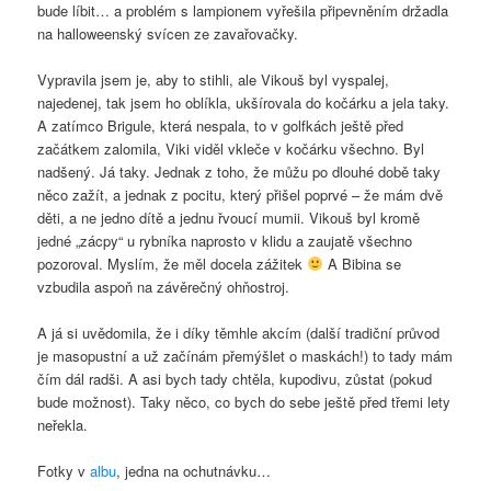
bude líbit… a problém s lampionem vyřešila připevněním držadla
na halloweenský svícen ze zavařovačky.
Vypravila jsem je, aby to stihli, ale Vikouš byl vyspalej,
najedenej, tak jsem ho oblíkla, ukšírovala do kočárku a jela taky.
A zatímco Brigule, která nespala, to v golfkách ještě před
začátkem zalomila, Viki viděl vkleče v kočárku všechno. Byl
nadšený. Já taky. Jednak z toho, že můžu po dlouhé době taky
něco zažít, a jednak z pocitu, který přišel poprvé – že mám dvě
děti, a ne jedno dítě a jednu řvoucí mumii. Vikouš byl kromě
jedné „zácpy“ u rybníka naprosto v klidu a zaujatě všechno
pozoroval. Myslím, že měl docela zážitek
A Bibina se
vzbudila aspoň na závěrečný ohňostroj.
A já si uvědomila, že i díky těmhle akcím (další tradiční průvod
je masopustní a už začínám přemýšlet o maskách!) to tady mám
čím dál radši. A asi bych tady chtěla, kupodivu, zůstat (pokud
bude možnost). Taky něco, co bych do sebe ještě před třemi lety
neřekla.
Fotky v
albu
, jedna na ochutnávku…