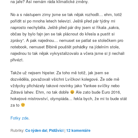
na jaře? Asi nemám ráda klimatické změny.
No a s nástupem zimy jsme se tak nějak rozhodli… ehm, totiž
pořídit si po mnoha letech televizi. Ještě před pár týdny mi
naprosto nechyběla. Ještě před pár dny jsem si říkala „sakra,
občas by bylo fajn jen se tak plácnout do křesla a pustit si
zprávy“. A pak najednou… nemuset se patlat se stolečkem pro
notebook, nemuset Bibině pouštět pohádky na jídelním stole,
najednou to tak nějak vykrystalizovalo a včera jsme si ji nechali
přivézt.
Takže už nejsem hipster. Za toho mě totiž, jak jsem se
dozvěděla, považovali všichni Lvíčkovi kolegové. Že ode mě
vždycky přicházely takové novinky jako Yankee svíčky nebo
Zdravá lahev. Ehm, no tak dobře
Ale zato bude Euro 2016,
hokejové mistrovství, olympiáda… řekla bych, že mi to bude stát
za to
Fotky zde
.
Rubriky:
Co týden dal
,
Pidižvíci
|
12
komentáře