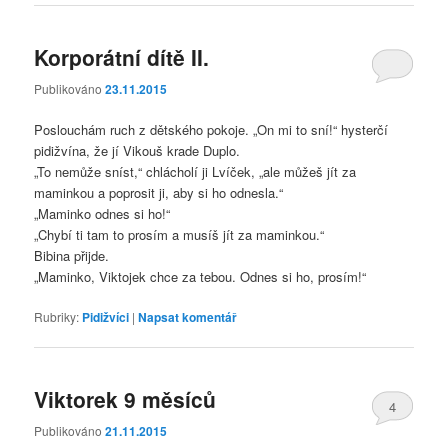
Korporátní dítě II.
Publikováno
23.11.2015
Poslouchám ruch z dětského pokoje. „On mi to sní!“ hysterčí
pidižvína, že jí Vikouš krade Duplo.
„To nemůže sníst,“ chlácholí ji Lvíček, „ale můžeš jít za
maminkou a poprosit ji, aby si ho odnesla.“
„Maminko odnes si ho!“
„Chybí ti tam to prosím a musíš jít za maminkou.“
Bibina přijde.
„Maminko, Viktojek chce za tebou. Odnes si ho, prosím!“
Rubriky:
Pidižvíci
|
Napsat komentář
Viktorek 9 měsíců
4
Publikováno
21.11.2015