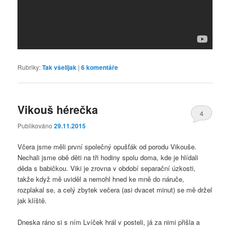
Rubriky:
Tak všelijak
|
6
komentáře
Vikouš hérečka
4
Publikováno
29.11.2015
Včera jsme měli první společný opušťák od porodu Vikouše.
Nechali jsme obě děti na tři hodiny spolu doma, kde je hlídali
děda s babičkou. Viki je zrovna v období separační úzkosti,
takže když mě uviděl a nemohl hned ke mně do náruče,
rozplakal se, a celý zbytek večera (asi dvacet minut) se mě držel
jak klíště.
Dneska ráno si s ním Lvíček hrál v posteli, já za nimi přišla a