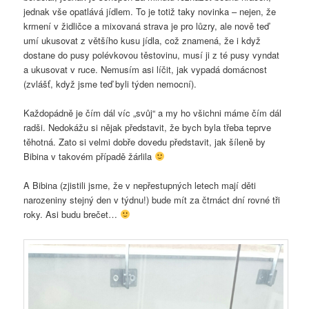
jednak vše opatlává jídlem. To je totiž taky novinka – nejen, že
krmení v židličce a mixovaná strava je pro lůzry, ale nově teď
umí ukusovat z většího kusu jídla, což znamená, že i když
dostane do pusy polévkovou těstovinu, musí ji z té pusy vyndat
a ukusovat v ruce. Nemusím asi líčit, jak vypadá domácnost
(zvlášť, když jsme teď byli týden nemocní).
Každopádně je čím dál víc „svůj“ a my ho všichni máme čím dál
radši. Nedokážu si nějak představit, že bych byla třeba teprve
těhotná. Zato si velmi dobře dovedu představit, jak šíleně by
Bibina v takovém případě žárlila
A Bibina (zjistili jsme, že v nepřestupných letech mají děti
narozeniny stejný den v týdnu!) bude mít za čtrnáct dní rovné tři
roky. Asi budu brečet…