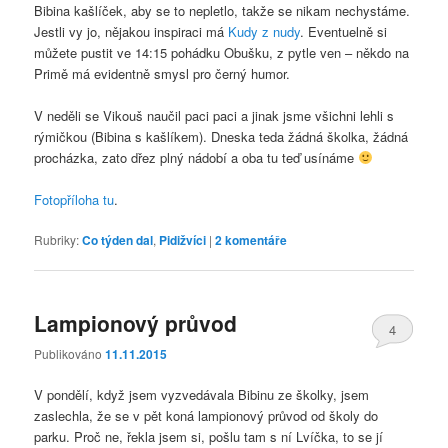
Bibina kašlíček, aby se to nepletlo, takže se nikam nechystáme.
Jestli vy jo, nějakou inspiraci má
Kudy z nudy
. Eventuelně si
můžete pustit ve 14:15 pohádku Obušku, z pytle ven – někdo na
Primě má evidentně smysl pro černý humor.
V neděli se Vikouš naučil paci paci a jinak jsme všichni lehli s
rýmičkou (Bibina s kašlíkem). Dneska teda žádná školka, žádná
procházka, zato dřez plný nádobí a oba tu teď usínáme
Fotopříloha tu
.
Rubriky:
Co týden dal
,
Pidižvíci
|
2
komentáře
Lampionový průvod
4
Publikováno
11.11.2015
V pondělí, když jsem vyzvedávala Bibinu ze školky, jsem
zaslechla, že se v pět koná lampionový průvod od školy do
parku. Proč ne, řekla jsem si, pošlu tam s ní Lvíčka, to se jí