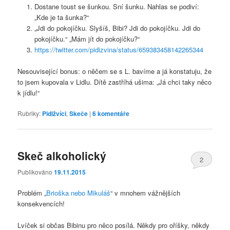
Dostane toust se šunkou. Sní šunku. Nahlas se podiví:
„Kde je ta šunka?“
„Jdi do pokojíčku. Slyšíš, Bibi? Jdi do pokojíčku. Jdi do
pokojíčku.“ „Mám jít do pokojíčku?“
https://twitter.com/pidizvina/status/659383458142265344
Nesouvisející bonus: o něčem se s L. bavíme a já konstatuju, že
to jsem kupovala v Lidlu. Dítě zastříhá ušima: „Já chci taky něco
k jídlu!“
Rubriky:
Pidižvíci
,
Skeče
|
6
komentáře
Skeč alkoholický
2
Publikováno
19.11.2015
Problém „
Brioška nebo Mikuláš
“ v mnohem vážnějších
konsekvencích!
Lvíček si občas Bibinu pro něco posílá. Někdy pro oříšky, někdy