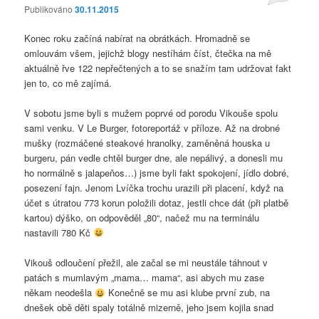
Publikováno
30.11.2015
Konec roku začíná nabírat na obrátkách. Hromadně se
omlouvám všem, jejichž blogy nestíhám číst, čtečka na mě
aktuálně řve 122 nepřečtených a to se snažím tam udržovat fakt
jen to, co mě zajímá.
V sobotu jsme byli s mužem poprvé od porodu Vikouše spolu
sami venku. V Le Burger, fotoreportáž v příloze. Až na drobné
mušky (rozmáčené steakové hranolky, zaměněná houska u
burgeru, pán vedle chtěl burger dne, ale nepálivý, a donesli mu
ho normálně s jalapeňos…) jsme byli fakt spokojení, jídlo dobré,
posezení fajn. Jenom Lvíčka trochu urazili při placení, když na
účet s útratou 773 korun položili dotaz, jestli chce dát (při platbě
kartou) dýško, on odpověděl „80“, načež mu na terminálu
nastavili 780 Kč
Vikouš odloučení přežil, ale začal se mi neustále táhnout v
patách s mumlavým „mama… mama“, asi abych mu zase
někam neodešla
Konečně se mu asi klube první zub, na
dnešek obě děti spaly totálně mizerně, jeho jsem kojila snad