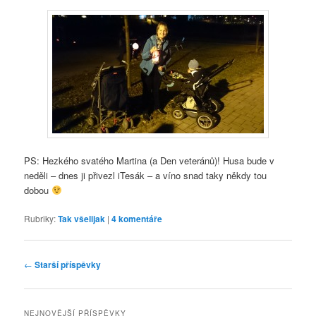
PS: Hezkého svatého Martina (a Den veteránů)! Husa bude v
neděli – dnes ji přivezl iTesák – a víno snad taky někdy tou
dobou
Rubriky:
Tak všelijak
|
4
komentáře
Navigace
←
Starší příspěvky
pro
příspěvky
NEJNOVĚJŠÍ PŘÍSPĚVKY