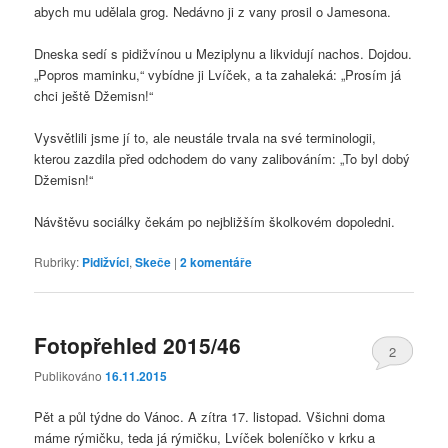
abych mu udělala grog. Nedávno ji z vany prosil o Jamesona.
Dneska sedí s pidižvínou u Meziplynu a likvidují nachos. Dojdou.
„Popros maminku,“ vybídne ji Lvíček, a ta zahaleká: „Prosím já
chci ještě Džemisn!“
Vysvětlili jsme jí to, ale neustále trvala na své terminologii,
kterou zazdila před odchodem do vany zalibováním: „To byl dobý
Džemisn!“
Návštěvu sociálky čekám po nejbližším školkovém dopoledni.
Rubriky:
Pidižvíci
,
Skeče
|
2
komentáře
Fotopřehled 2015/46
2
Publikováno
16.11.2015
Pět a půl týdne do Vánoc. A zítra 17. listopad. Všichni doma
máme rýmičku, teda já rýmičku, Lvíček boleníčko v krku a