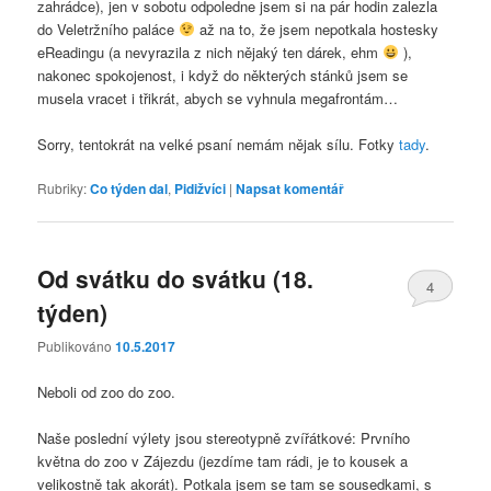
zahrádce), jen v sobotu odpoledne jsem si na pár hodin zalezla
do Veletržního paláce
až na to, že jsem nepotkala hostesky
eReadingu (a nevyrazila z nich nějaký ten dárek, ehm
),
nakonec spokojenost, i když do některých stánků jsem se
musela vracet i třikrát, abych se vyhnula megafrontám…
Sorry, tentokrát na velké psaní nemám nějak sílu. Fotky
tady
.
Rubriky:
Co týden dal
,
Pidižvíci
|
Napsat komentář
Od svátku do svátku (18.
4
týden)
Publikováno
10.5.2017
Neboli od zoo do zoo.
Naše poslední výlety jsou stereotypně zvířátkové: Prvního
května do zoo v Zájezdu (jezdíme tam rádi, je to kousek a
velikostně tak akorát). Potkala jsem se tam se sousedkami, s