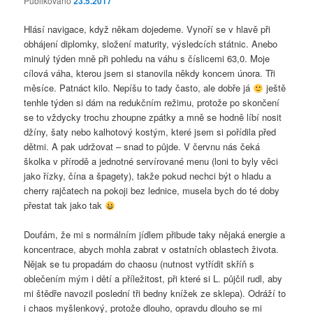
Publikováno
23.5.2017
Hlásí navigace, když někam dojedeme. Vynoří se v hlavě při
obhájení diplomky, složení maturity, výsledcích státnic. Anebo
minulý týden mně při pohledu na váhu s číslicemi 63,0. Moje
cílová váha, kterou jsem si stanovila někdy koncem února. Tři
měsíce. Patnáct kilo. Nepíšu to tady často, ale dobře já
ještě
tenhle týden si dám na redukčním režimu, protože po skončení
se to vždycky trochu zhoupne zpátky a mně se hodně líbí nosit
džíny, šaty nebo kalhotový kostým, které jsem si pořídila před
dětmi. A pak udržovat – snad to půjde. V červnu nás čeká
školka v přírodě a jednotné servírované menu (loni to byly věci
jako řízky, čína a špagety), takže pokud nechci být o hladu a
cherry rajčatech na pokoji bez lednice, musela bych do té doby
přestat tak jako tak
Doufám, že mi s normálním jídlem přibude taky nějaká energie a
koncentrace, abych mohla zabrat v ostatních oblastech života.
Nějak se tu propadám do chaosu (nutnost vytřídit skříň s
oblečením mým i dětí a příležitost, při které si L. půjčil rudl, aby
mi štědře navozil poslední tři bedny knížek ze sklepa). Odráží to
i chaos myšlenkový, protože dlouho, opravdu dlouho se mi