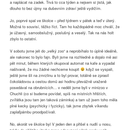
a naplácat na zadek. Trvá to cca týden a nejsem si jistá, jak
dlouho to bez újmy na duševním zdraví ještě vydržím.
Jo, poprvé spal ve školce – před týdnem v pátek a teď v úterý.
Možná to souvisí, těžko říct. Tam ho každopádně moc chválí, že
je úžasný, samoobslužný, poslušný a veselý. Tak na nás holt
zbylo to ostatní.
V sobotu jsme jeli do „velký zoo“ a neprobíhalo to úplně ideálně,
ale nakonec to bylo fajn. Byli jsme na rozhledně a dojalo mě asi
pět minut, během kterých okupoval automat na kafe a vypadal
naštvaně, že mu žádné nechceme koupit
když se vyspali,
ještě jsme šli na zmrzlinu a to byl provar, totálně se zprasil
čokoládovou a cestou domů asi hodinu převážně uraženě
posedával na obrubnících… v neděli jsme byli v minizoo v
Chuchli (co si budeme povídat, spíš na místních hřištích,
zvířátka jsou tam jen taková záminka) a tam už jsem toho měla
plné kecky (psychicky i fyzicky), tak jsme zbytek víkendu
zaplaťpámbu proodpočívali.
No, akorát ve školce byl V jeden den a přišel s nudlí u nosu,