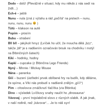
Dodo
– dolů! (Převážně v situaci, kdy mu někdo z nás sedí na
židli…)
Ech-é
– ještě
Nunu
– nula (zná z výtahu a rád „počítá“ na prstech – nunu,
nunu, nunu, nunu
)
Tůtů
– klakson na autě
Popím
– prosím
Bubu
– strašení
Bll bll
– jakýkoli hmyz (Lvíček ho učil, že moucha dělá „bzz“,
takže „bll“ je s nadšením označován brouk na chodníku i motýl
na Bibinčiných šatech)
Kiki
– hodinky, hodiny
Kapki
– cupcake (z Bibinčina Lego Friends)
Nyný
– Minnie / Mickey Mouse
Nána
– panenka
Gííí
– buzení (ústřední prvek oblíbené hry na budík, kdy děláme,
že spíme, a Viki nás probudí s nadšeně znělým „gííí!“)
Pím
– citoslovce zmáčknutí tlačítka (via Bibinka)
Dino
– výsledek Lvíčkovy snahy naučit ho „dinosaurus“
Vávovaj
– první trojslabičné slovo z různých slabik. A jak jinak,
v naší rodině, než „kávovar“… Je to náš syn!