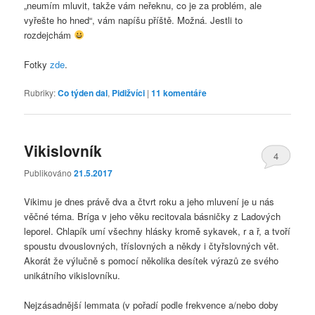
„neumím mluvit, takže vám neřeknu, co je za problém, ale
vyřešte ho hned“, vám napíšu příště. Možná. Jestli to
rozdejchám
Fotky
zde
.
Rubriky:
Co týden dal
,
Pidižvíci
|
11
komentáře
Vikislovník
4
Publikováno
21.5.2017
Vikimu je dnes právě dva a čtvrt roku a jeho mluvení je u nás
věčné téma. Bríga v jeho věku recitovala básničky z Ladových
leporel. Chlapík umí všechny hlásky kromě sykavek, r a ř, a tvoří
spoustu dvouslovných, tříslovných a někdy i čtyřslovných vět.
Akorát že výlučně s pomocí několika desítek výrazů ze svého
unikátního vikislovníku.
Nejzásadnější lemmata (v pořadí podle frekvence a/nebo doby