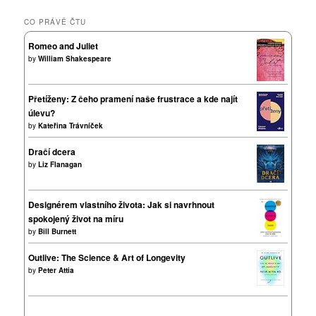
CO PRÁVĚ ČTU
Romeo and Juliet
by
William Shakespeare
Přetíženy: Z čeho pramení naše frustrace a kde najít
úlevu?
by
Kateřina Trávníček
Dračí dcera
by
Liz Flanagan
Designérem vlastního života: Jak si navrhnout
spokojený život na míru
by
Bill Burnett
Outlive: The Science & Art of Longevity
by
Peter Attia