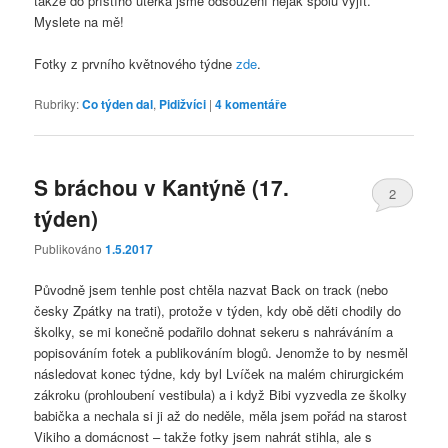
takže do příštího úterka jsme odsouzení nějak spolu vyjít.
Myslete na mě!
Fotky z prvního květnového týdne
zde
.
Rubriky:
Co týden dal
,
Pidižvíci
|
4
komentáře
S bráchou v Kantýně (17.
2
týden)
Publikováno
1.5.2017
Původně jsem tenhle post chtěla nazvat Back on track (nebo
česky Zpátky na trati), protože v týden, kdy obě děti chodily do
školky, se mi konečně podařilo dohnat sekeru s nahráváním a
popisováním fotek a publikováním blogů. Jenomže to by nesměl
následovat konec týdne, kdy byl Lvíček na malém chirurgickém
zákroku (prohloubení vestibula) a i když Bibi vyzvedla ze školky
babička a nechala si ji až do neděle, měla jsem pořád na starost
Vikiho a domácnost – takže fotky jsem nahrát stihla, ale s