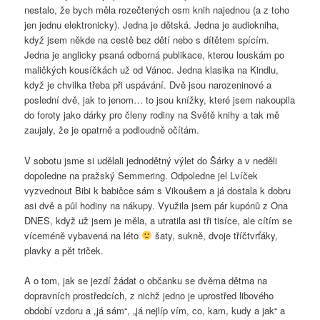
nestalo, že bych měla rozečtených osm knih najednou (a z toho
jen jednu elektronicky). Jedna je dětská. Jedna je audiokniha,
když jsem někde na cestě bez dětí nebo s dítětem spícím.
Jedna je anglicky psaná odborná publikace, kterou louskám po
maličkých kousíčkách už od Vánoc. Jedna klasika na Kindlu,
když je chvilka třeba při uspávání. Dvě jsou narozeninové a
poslední dvě, jak to jenom… to jsou knížky, které jsem nakoupila
do foroty jako dárky pro členy rodiny na Světě knihy a tak mě
zaujaly, že je opatrně a podloudně očítám.
V sobotu jsme si udělali jednodětný výlet do Šárky a v neděli
dopoledne na pražský Semmering. Odpoledne jel Lvíček
vyzvednout Bibi k babičce sám s Vikoušem a já dostala k dobru
asi dvě a půl hodiny na nákupy. Využila jsem pár kupónů z Ona
DNES, když už jsem je měla, a utratila asi tři tisíce, ale cítím se
víceméně vybavená na léto
šaty, sukně, dvoje tříčtvrťáky,
plavky a pět triček.
A o tom, jak se jezdí žádat o občanku se dvěma dětma na
dopravních prostředcích, z nichž jedno je uprostřed libového
období vzdoru a „já sám“, „já nejlíp vím, co, kam, kudy a jak“ a