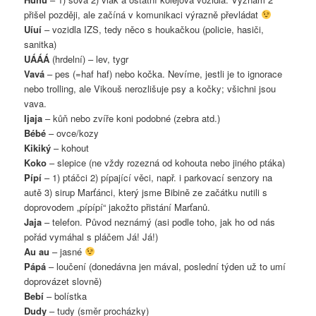
přišel později, ale začíná v komunikaci výrazně převládat
Uíuí
– vozidla IZS, tedy něco s houkačkou (policie, hasiči,
sanitka)
UÁÁÁ
(hrdelní) – lev, tygr
Vavá
– pes (=haf haf) nebo kočka. Nevíme, jestli je to ignorace
nebo trolling, ale Vikouš nerozlišuje psy a kočky; všichni jsou
vava.
Ijaja
– kůň nebo zvíře koni podobné (zebra atd.)
Bébé
– ovce/kozy
Kikiký
– kohout
Koko
– slepice (ne vždy rozezná od kohouta nebo jiného ptáka)
Pípí
– 1) ptáčci 2) pípající věci, např. i parkovací senzory na
autě 3) sirup Marťánci, který jsme Bibině ze začátku nutili s
doprovodem „pípípí“ jakožto přistání Marťanů.
Jaja
– telefon. Původ neznámý (asi podle toho, jak ho od nás
pořád vymáhal s pláčem Já! Já!)
Au au
– jasné
Pápá
– loučení (donedávna jen mával, poslední týden už to umí
doprovázet slovně)
Bebí
– bolístka
Dudy
– tudy (směr procházky)