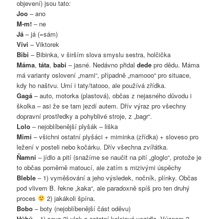
objevení) jsou tato:
Joo
– ano
M-m!
– ne
Já
– já (=sám)
Vivi
– Viktorek
Bibi
– Bibinka, v širším slova smyslu sestra, holčička
Máma
,
táta
,
babi
– jasné. Nedávno přidal
dede
pro dědu. Máma
má varianty oslovení „mami“, případně „mamooo“ pro situace,
kdy ho naštvu. Umí i taty/tatooo, ale používá zřídka.
Gagá
– auto, motorka (plastová), občas z nejasného důvodu i
školka – asi že se tam jezdí autem. Dřív výraz pro všechny
dopravní prostředky a pohyblivé stroje, z „bagr“.
Lolo
– nejoblíbenější plyšák – liška
Mimi
– všichni ostatní plyšáci + miminka (zřídka) + sloveso pro
ležení v posteli nebo kočárku. Dřív všechna zvířátka.
Ňamni
– jídlo a pití (snažíme se naučit na pití „gloglo“, protože je
to občas poměrně matoucí, ale zatím s mizivými úspěchy
Bleble
– 1) vyměšování a jeho výsledek, nočník, plínky. Občas
pod vlivem B. řekne „kaka“, ale paradoxně spíš pro ten druhý
proces
2) jakákoli špína.
Bobo
– boty (nejoblíbenější část oděvu)
Hůhů
– 1) sova 2) vlak a ostatní kolejová vozidla. Význam 2