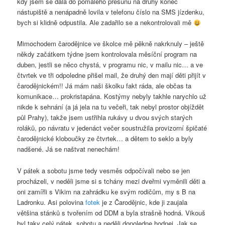
kdy jsem se dala do pomalého přesunu na druhý konec
nástupiště a nenápadně lovila v telefonu číslo na SMS jízdenku,
bych si klidně odpustila. Ale zadařilo se a nekontrolovali mě
Mimochodem čarodějnice ve školce mě pěkně nakrknuly – ještě
někdy začátkem týdne jsem kontrolovala měsíční program na
duben, jestli se něco chystá, v programu nic, v mailu nic… a ve
čtvrtek ve tři odpoledne přišel mail, že druhý den mají děti přijít v
čarodějnickém!! Já mám naši školku fakt ráda, ale občas ta
komunikace… prokristapána. Kostýmy nebyly takhle narychlo už
nikde k sehnání (a já jela na tu večeři, tak nebyl prostor objíždět
půl Prahy), takže jsem ustřihla rukávy u dvou svých starých
roláků, po návratu v jedenáct večer soustružila provizorní špičaté
čarodějnické kloboučky ze čtvrtek… a dětem to seklo a byly
nadšené. Já se naštvat nenechám!
V pátek a sobotu jsme tedy vesměs odpočívali nebo se jen
procházeli, v neděli jsme si s tchány mezi dveřmi vyměnili děti a
oni zamířli s Vikim na zahrádku ke svým rodičům, my s B na
Ladronku. Asi polovina
fotek
je z Čarodějnic, kde ji zaujala
většina stánků s tvořením od DDM a byla strašně hodná. Vikouš
byl taky celý pátek, sobotu a neděli dopoledne hodnej. Jak se