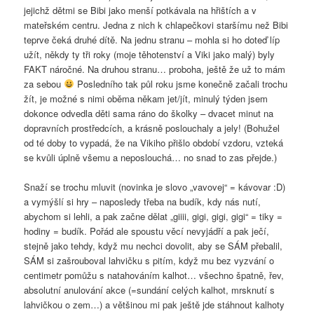
jejichž dětmi se Bibi jako menší potkávala na hřištích a v
mateřském centru. Jedna z nich k chlapečkovi staršímu než Bibi
teprve čeká druhé dítě. Na jednu stranu – mohla si ho doteď líp
užít, někdy ty tři roky (moje těhotenství a Viki jako malý) byly
FAKT náročné. Na druhou stranu… proboha, ještě že už to mám
za sebou
Posledního tak půl roku jsme konečně začali trochu
žít, je možné s nimi oběma někam jet/jít, minulý týden jsem
dokonce odvedla děti sama ráno do školky – dvacet minut na
dopravních prostředcích, a krásně poslouchaly a jely! (Bohužel
od té doby to vypadá, že na Vikiho přišlo období vzdoru, vzteká
se kvůli úplně všemu a neposlouchá… no snad to zas přejde.)
Snaží se trochu mluvit (novinka je slovo „vavovej“ = kávovar :D)
a vymýšlí si hry – naposledy třeba na budík, kdy nás nutí,
abychom si lehli, a pak začne dělat „giiii, gigi, gigi, gigi“ = tiky =
hodiny = budík. Pořád ale spoustu věcí nevyjádří a pak ječí,
stejně jako tehdy, když mu nechci dovolit, aby se SÁM přebalil,
SÁM si zašrouboval lahvičku s pitím, když mu bez vyzvání o
centimetr pomůžu s natahováním kalhot… všechno špatně, řev,
absolutní anulování akce (=sundání celých kalhot, mrsknutí s
lahvičkou o zem…) a většinou mi pak ještě jde stáhnout kalhoty