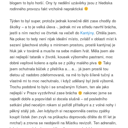
blogem to bylo horší. Ony ty nedělní uzávěrky jsou z hlediska
rodinného provozu fakt vrcholně nepraktické
Týden to byl super, protože jednak konečně děti zase chodily do
školky – a to je velká úleva -, jednak mi ve středu navrhl brácha,
jestli s ním nechci ve čtvrtek na večeři do
Kantýny
. Chtěla jsem.
Na pokec to tedy není nijak ideální místo, zvlášť v oblasti míst k
sezení (plechové stolky s minimem prostoru, prostě kantýna) je
hluk jak v továrně a musíte na sebe málem řvát. Měla jsem ale
asi nejlepší tatarák v životě, kousek výborného pastrami, moc
dobré vepřové koleno a opila se z půlky malého piva
Taky
jsem ochutnala bůček z přeštíka a… a… já jsem prostě tou
dietou už nadobro zdeformovaná, na mě to bylo šíleně tučný a
vlastně mi to moc nechutnalo, i když udělaný byl jistě výborně.
Trochu podobné to bylo i se smaženým řízkem, ten ale jako
nejlepší v Praze vyzdvihnul zase brácha
nakonec jsme se
najedli dobře a popovídali si docela slušně – od posledního
setkání před necelým rokem si pořídil přítelkyni a z volné nohy i
pěkný stálý job. Jen kdybych si nezapomněla cestou zpátky
koupit lístek (ten zvyk na průkazku doprovodu dítěte do tří let je
mrcha!) a zrovna se neobjevili na Můstku revizoři. Ten adrenalin,