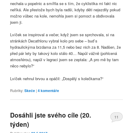
nechala u popelnic a smířila se s tím, že cyklistika mi fakt nic
neříká. Ale přestože bych byla radši, kdyby děti nejezdily pokud
možno vůbec na kole, nemohla jsem si pomoct a obdivovala
jsem ji.
Lvíček se inspiroval a večer, když jsem se sprchovala, si na
stránkách Decathlonu vybral kolo pro sebe – buď s
hydraulickýma brzdama za 11,5 nebo bez nich za 8. Nadšen, že
před pár lety by takový kolo stálo 40… Napůl vážně (pohlcená
atmosférou), napůl v legraci jsem se zeptala: „A pro mě by tam
něco nebylo?“
Lvíček nehnul brvou a opáčil: „Dospělý s kolečkama?“
Rubriky:
Skeče
|
4
komentáře
Dosáhli jste svého cíle (20.
11
týden)