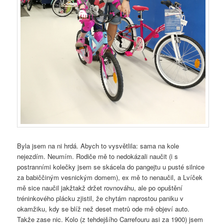
Byla jsem na ni hrdá. Abych to vysvětlila: sama na kole
nejezdím. Neumím. Rodiče mě to nedokázali naučit (i s
postranními kolečky jsem se skácela do pangejtu u pusté silnice
za babiččiným vesnickým domem), ex mě to nenaučil, a Lvíček
mě sice naučil jakžtakž držet rovnováhu, ale po opuštění
tréninkového plácku zjistil, že chytám naprostou paniku v
okamžiku, kdy se blíž než deset metrů ode mě objeví auto.
Takže zase nic. Kolo (z tehdejšího Carrefouru asi za 1900) jsem