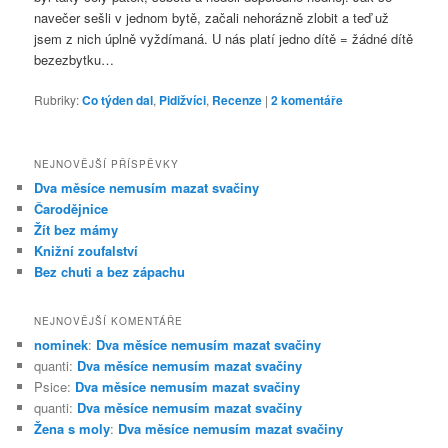
navečer sešli v jednom bytě, začali nehorázně zlobit a teď už
jsem z nich úplně vyždímaná. U nás platí jedno dítě = žádné dítě
bezezbytku…
Rubriky:
Co týden dal
,
Pidižvíci
,
Recenze
|
2
komentáře
NEJNOVĚJŠÍ PŘÍSPĚVKY
Dva měsíce nemusím mazat svačiny
Čarodějnice
Žít bez mámy
Knižní zoufalství
Bez chuti a bez zápachu
NEJNOVĚJŠÍ KOMENTÁŘE
nominek
:
Dva měsíce nemusím mazat svačiny
quanti
:
Dva měsíce nemusím mazat svačiny
Psice
:
Dva měsíce nemusím mazat svačiny
quanti
:
Dva měsíce nemusím mazat svačiny
Žena s moly
:
Dva měsíce nemusím mazat svačiny