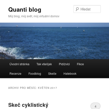
Quanti blog
Hleda
Můj blog, můj svět, můj virtuální domov
Hlavní
Úvodní stránka
Tak všelijak
Pidižvíci
Fikce
Přejít
Přejít
navigační
menu
Recenze
Foodblog
Skeče
Hatebook
k
k
hlavnímu
obsahu
ARCHIV PRO MĚSÍC:
KVĚTEN 2017
obsahu
postranního
Skeč cyklistický
webu
panelu
4