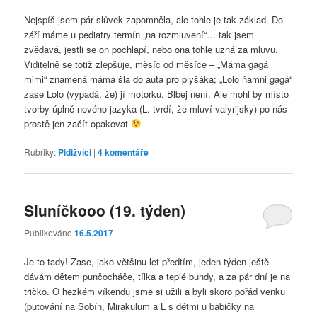
Nejspíš jsem pár slůvek zapomněla, ale tohle je tak základ. Do
září máme u pediatry termín „na rozmluvení“… tak jsem
zvědavá, jestli se on pochlapí, nebo ona tohle uzná za mluvu.
Viditelně se totiž zlepšuje, měsíc od měsíce – „Máma gagá
mimi“ znamená máma šla do auta pro plyšáka; „Lolo ňamni gagá“
zase Lolo (vypadá, že) jí motorku. Blbej není. Ale mohl by místo
tvorby úplně nového jazyka (L. tvrdí, že mluví valyrijsky) po nás
prostě jen začít opakovat
Rubriky:
Pidižvíci
|
4
komentáře
Sluníčkooo (19. týden)
Publikováno
16.5.2017
Je to tady! Zase, jako většinu let předtím, jeden týden ještě
dávám dětem punčocháče, tílka a teplé bundy, a za pár dní je na
tričko. O hezkém víkendu jsme si užili a byli skoro pořád venku
(putování na Sobín, Mirakulum a L s dětmi u babičky na