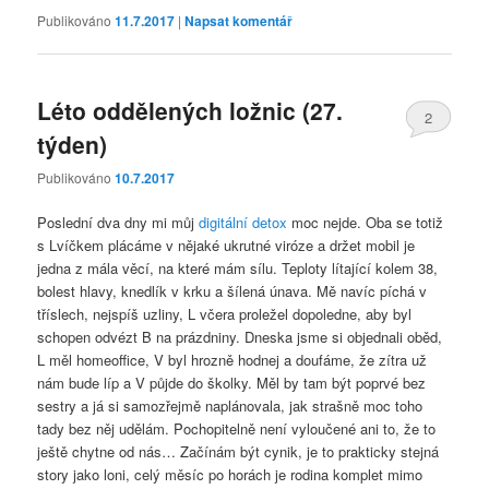
Publikováno
11.7.2017
|
Napsat komentář
Léto oddělených ložnic (27.
2
týden)
Publikováno
10.7.2017
Poslední dva dny mi můj
digitální detox
moc nejde. Oba se totiž
s Lvíčkem plácáme v nějaké ukrutné viróze a držet mobil je
jedna z mála věcí, na které mám sílu. Teploty lítající kolem 38,
bolest hlavy, knedlík v krku a šílená únava. Mě navíc píchá v
tříslech, nejspíš uzliny, L včera proležel dopoledne, aby byl
schopen odvézt B na prázdniny. Dneska jsme si objednali oběd,
L měl homeoffice, V byl hrozně hodnej a doufáme, že zítra už
nám bude líp a V půjde do školky. Měl by tam být poprvé bez
sestry a já si samozřejmě naplánovala, jak strašně moc toho
tady bez něj udělám. Pochopitelně není vyloučené ani to, že to
ještě chytne od nás… Začínám být cynik, je to prakticky stejná
story jako loni, celý měsíc po horách je rodina komplet mimo