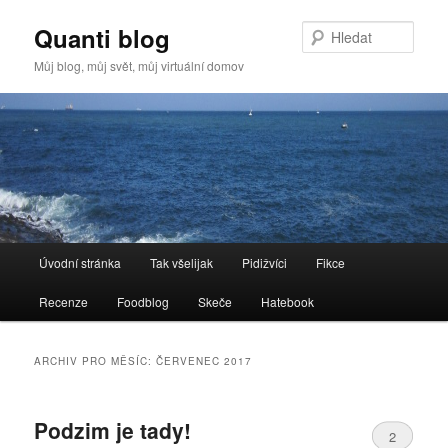
Quanti blog
Hleda
Můj blog, můj svět, můj virtuální domov
Hlavní
Úvodní stránka
Tak všelijak
Pidižvíci
Fikce
Přejít
Přejít
navigační
menu
Recenze
Foodblog
Skeče
Hatebook
k
k
hlavnímu
obsahu
ARCHIV PRO MĚSÍC:
ČERVENEC 2017
obsahu
postranního
Podzim je tady!
webu
panelu
2