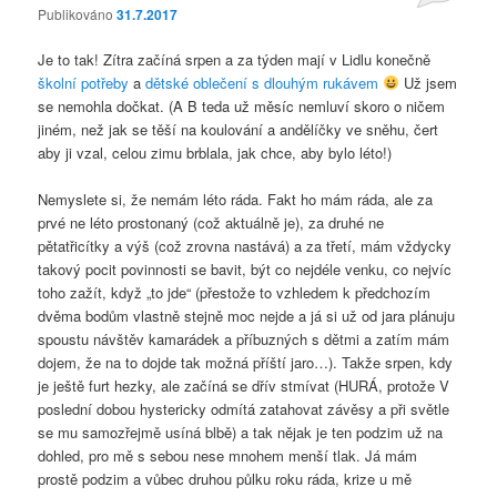
Publikováno
31.7.2017
Je to tak! Zítra začíná srpen a za týden mají v Lidlu konečně
školní potřeby
a
dětské oblečení s dlouhým rukávem
Už jsem
se nemohla dočkat. (A B teda už měsíc nemluví skoro o ničem
jiném, než jak se těší na koulování a andělíčky ve sněhu, čert
aby ji vzal, celou zimu brblala, jak chce, aby bylo léto!)
Nemyslete si, že nemám léto ráda. Fakt ho mám ráda, ale za
prvé ne léto prostonaný (což aktuálně je), za druhé ne
pětatřicítky a výš (což zrovna nastává) a za třetí, mám vždycky
takový pocit povinnosti se bavit, být co nejdéle venku, co nejvíc
toho zažít, když „to jde“ (přestože to vzhledem k předchozím
dvěma bodům vlastně stejně moc nejde a já si už od jara plánuju
spoustu návštěv kamarádek a příbuzných s dětmi a zatím mám
dojem, že na to dojde tak možná příští jaro…). Takže srpen, kdy
je ještě furt hezky, ale začíná se dřív stmívat (HURÁ, protože V
poslední dobou hystericky odmítá zatahovat závěsy a při světle
se mu samozřejmě usíná blbě) a tak nějak je ten podzim už na
dohled, pro mě s sebou nese mnohem menší tlak. Já mám
prostě podzim a vůbec druhou půlku roku ráda, krize u mě