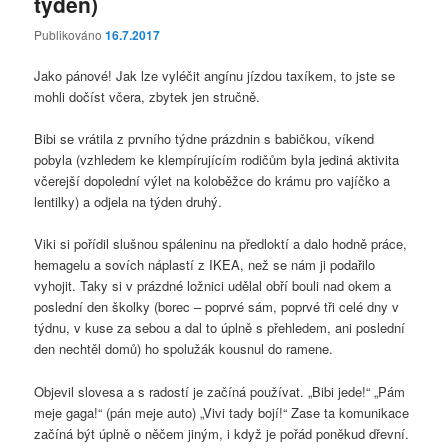
týden)
Publikováno
16.7.2017
Jako pánové! Jak lze vyléčit angínu jízdou taxíkem, to jste se
mohli dočíst včera, zbytek jen stručně.
Bibi se vrátila z prvního týdne prázdnin s babičkou, víkend
pobyla (vzhledem ke klempírujícím rodičům byla jediná aktivita
včerejší dopolední výlet na koloběžce do krámu pro vajíčko a
lentilky) a odjela na týden druhý.
Viki si pořídil slušnou spáleninu na předloktí a dalo hodně práce,
hemagelu a sovích náplastí z IKEA, než se nám ji podařilo
vyhojit. Taky si v prázdné ložnici udělal obří bouli nad okem a
poslední den školky (borec – poprvé sám, poprvé tři celé dny v
týdnu, v kuse za sebou a dal to úplně s přehledem, ani poslední
den nechtěl domů) ho spolužák kousnul do ramene.
Objevil slovesa a s radostí je začíná používat. „Bibi jede!“ „Pám
meje gaga!“ (pán meje auto) „Vivi tady bojí!“ Zase ta komunikace
začíná být úplně o něčem jiným, i když je pořád poněkud dřevní.