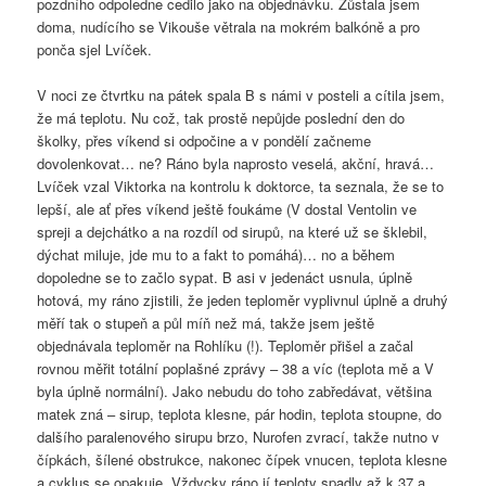
pozdního odpoledne cedilo jako na objednávku. Zůstala jsem
doma, nudícího se Vikouše větrala na mokrém balkóně a pro
ponča sjel Lvíček.
V noci ze čtvrtku na pátek spala B s námi v posteli a cítila jsem,
že má teplotu. Nu což, tak prostě nepůjde poslední den do
školky, přes víkend si odpočine a v pondělí začneme
dovolenkovat… ne? Ráno byla naprosto veselá, akční, hravá…
Lvíček vzal Viktorka na kontrolu k doktorce, ta seznala, že se to
lepší, ale ať přes víkend ještě foukáme (V dostal Ventolin ve
spreji a dejchátko a na rozdíl od sirupů, na které už se šklebil,
dýchat miluje, jde mu to a fakt to pomáhá)… no a během
dopoledne se to začlo sypat. B asi v jedenáct usnula, úplně
hotová, my ráno zjistili, že jeden teploměr vyplivnul úplně a druhý
měří tak o stupeň a půl míň než má, takže jsem ještě
objednávala teploměr na Rohlíku (!). Teploměr přišel a začal
rovnou měřit totální poplašné zprávy – 38 a víc (teplota mě a V
byla úplně normální). Jako nebudu do toho zabředávat, většina
matek zná – sirup, teplota klesne, pár hodin, teplota stoupne, do
dalšího paralenového sirupu brzo, Nurofen zvrací, takže nutno v
čípkách, šílené obstrukce, nakonec čípek vnucen, teplota klesne
a cyklus se opakuje. Vždycky ráno jí teploty spadly až k 37 a