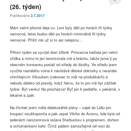
(26. týden)
Publikováno
2.7.2017
Mám velmi pitomé deja vu. Loni byly děti po horách tři týdny
nemocné, letos budou děti po horách minimálně tři týdny
nemocné. Příští rok už si to asi nelajsnu…
Přitom týden se vyvíjel dost slibně. Princezna kašlala jen velmi
zřídka a mimo to jen terorizovala mě a bráchu, takže jsme ji po
obecném konsensu poslali od středy do školky. Ve středu jsem
využila nastálého volna k návštěvě dětské doktorky s neustále
chrchlajícím Vikoušem (nakonec to měl na průduškách) a
nebudu daleko od pravdy, když řeknu, že to pro mě byl zážitek
týdne. Být venku! Na procházce! Byť jen k pediatře, v pekárně, v
lékárně a zpět.
Na čtvrtek jsem měla dalekosáhlé plány – zajet do Lidlu pro
koupací osuškoponča a pak uspat Vikiho do Avionu, kde byla od
jedenácti narozeninová oslava Starbucksu s programem, dortem
a ochutnávkami kafe. Čímž pádem samozřejmě od noci do