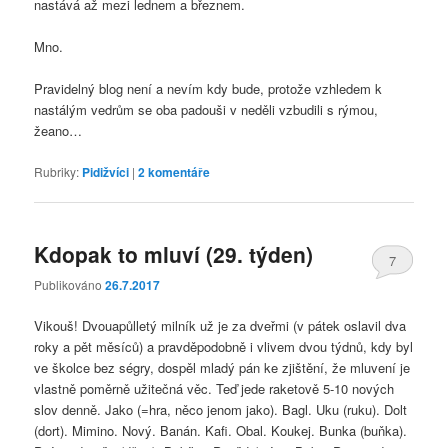
nastává až mezi lednem a březnem.
Mno.
Pravidelný blog není a nevím kdy bude, protože vzhledem k
nastálým vedrům se oba padouši v neděli vzbudili s rýmou,
žeano…
Rubriky:
Pidižvíci
|
2
komentáře
Kdopak to mluví (29. týden)
7
Publikováno
26.7.2017
Vikouš! Dvouapůlletý milník už je za dveřmi (v pátek oslavil dva
roky a pět měsíců) a pravděpodobně i vlivem dvou týdnů, kdy byl
ve školce bez ségry, dospěl mladý pán ke zjištění, že mluvení je
vlastně poměrně užitečná věc. Teď jede raketově 5-10 nových
slov denně. Jako (=hra, něco jenom jako). Bagl. Uku (ruku). Dolt
(dort). Mimino. Nový. Banán. Kafi. Obal. Koukej. Bunka (buňka).