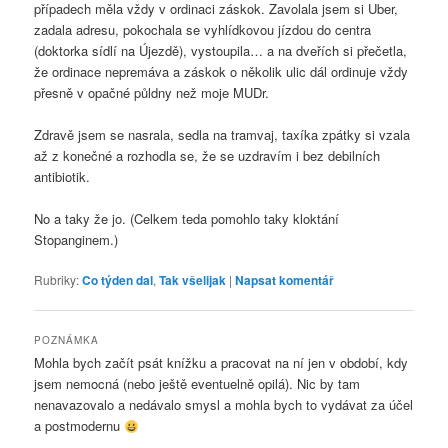
případech měla vždy v ordinaci záskok. Zavolala jsem si Uber,
zadala adresu, pokochala se vyhlídkovou jízdou do centra
(doktorka sídlí na Újezdě), vystoupila… a na dveřích si přečetla,
že ordinace nepremáva a záskok o několik ulic dál ordinuje vždy
přesně v opačné půldny než moje MUDr.
Zdravě jsem se nasrala, sedla na tramvaj, taxíka zpátky si vzala
až z konečné a rozhodla se, že se uzdravím i bez debilních
antibiotik.
No a taky že jo. (Celkem teda pomohlo taky kloktání
Stopanginem.)
Rubriky:
Co týden dal
,
Tak všelijak
|
Napsat komentář
POZNÁMKA
Mohla bych začít psát knížku a pracovat na ní jen v období, kdy
jsem nemocná (nebo ještě eventuelně opilá). Nic by tam
nenavazovalo a nedávalo smysl a mohla bych to vydávat za účel
a postmodernu