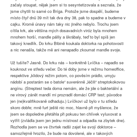
začaly stoupat, nějak jsem si to sesyntetizovala a seznala, že
jsme chytili to samé co Bríga. Protože jsme dospělí, budeme
místo čtyř dnů 39 mít tak dva dny 38, pak to spadne a budeme v
cajku. Kromě únavy nám taky nic jiného nebylo. Trochu jsem
cítila krk, ale většina mých dosavadních viróz byla mnohem
mnohem horší, mandle pálily a škrábaly, teď to byl spíš jen
takový knedlík. Do krku Bibině koukala doktorka na pohotovosti
a nic nenašla, takže mě ani nenapadlo zkoumat mandle svoje.
Už tušíte? Jasně. Do krku nás – konkrétně Lvíčka – napadlo se
kouknout ve středu večer. Do té doby jsme v režimu homeoffice,
respektive „klidový režim potom, co pověsím prádlo, umyju
nádobí a postarám se o batole“ suverénně „léčili“ streptokokovou
angínu. (Streptest teda doma nemám, ale že jde o bakteriální a
ne virový zánět mandlí mi prozradil domácí CRP test; původce
jen (ne)kvalifikovaně odhaduju.) Lvíčkovi už bylo v tu středu
skoro dobře; mně furt ještě nic moc, hlavně při myšlence, že
jsem se dopoledne přetáhla při pokusu ten chlívek vyluxovat a
vytřít (zvládla jsem jen jednu místnost a odpadla na zbytek dne).
Rozhodla jsem se ve čtvrtek radši zajet ke svojí doktorce –
samozřejmě hrozilo, že bude na dovolené, ale v takových