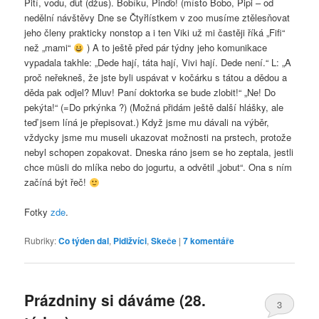
Pití, vodu, ďut (džus). Bobíku, Pinďo! (místo Bobo, Pipi – od
nedělní návštěvy Dne se Čtyřlístkem v zoo musíme ztělesňovat
jeho členy prakticky nonstop a i ten Viki už mi častěji říká „Fifi“
než „mami“
) A to ještě před pár týdny jeho komunikace
vypadala takhle: „Dede hají, táta hají, Vivi hají. Dede není.“ L: „A
proč neřekneš, že jste byli uspávat v kočárku s tátou a dědou a
děda pak odjel? Mluv! Paní doktorka se bude zlobit!“ „Ne! Do
pekýta!“ (=Do prkýnka ?) (Možná přidám ještě další hlášky, ale
teď jsem líná je přepisovat.) Když jsme mu dávali na výběr,
vždycky jsme mu museli ukazovat možnosti na prstech, protože
nebyl schopen zopakovat. Dneska ráno jsem se ho zeptala, jestli
chce müsli do mlíka nebo do jogurtu, a odvětil „jobut“. Ona s ním
začíná být řeč!
Fotky
zde
.
Rubriky:
Co týden dal
,
Pidižvíci
,
Skeče
|
7
komentáře
Prázdniny si dáváme (28.
3