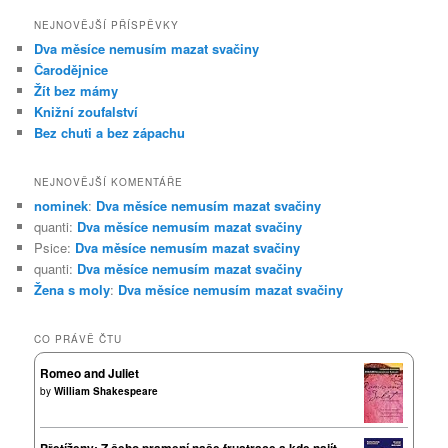
NEJNOVĚJŠÍ PŘÍSPĚVKY
Dva měsíce nemusím mazat svačiny
Čarodějnice
Žít bez mámy
Knižní zoufalství
Bez chuti a bez zápachu
NEJNOVĚJŠÍ KOMENTÁŘE
nominek
:
Dva měsíce nemusím mazat svačiny
quanti
:
Dva měsíce nemusím mazat svačiny
Psice
:
Dva měsíce nemusím mazat svačiny
quanti
:
Dva měsíce nemusím mazat svačiny
Žena s moly
:
Dva měsíce nemusím mazat svačiny
CO PRÁVĚ ČTU
Romeo and Juliet
by
William Shakespeare