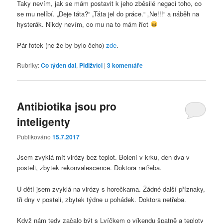
Taky nevím, jak se mám postavit k jeho zběsilé negaci toho, co
se mu nelíbí. „Deje táta?“ „Táta jel do práce.“ „Ne!!!“ a náběh na
hysterák. Nikdy nevím, co mu na to mám říct
Pár fotek (ne že by bylo čeho)
zde
.
Rubriky:
Co týden dal
,
Pidižvíci
|
3
komentáře
Antibiotika jsou pro
inteligenty
Publikováno
15.7.2017
Jsem zvyklá mít virózy bez teplot. Bolení v krku, den dva v
posteli, zbytek rekonvalescence. Doktora netřeba.
U dětí jsem zvyklá na virózy s horečkama. Žádné další příznaky,
tři dny v posteli, zbytek týdne u pohádek. Doktora netřeba.
Když nám tedy začalo být s Lvíčkem o víkendu špatně a teploty