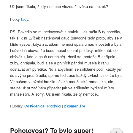
Už jsem říkala, že ty nemoce vlezou člověku na mozek?
Fotky
tady
.
PS: Povedlo se mi nedovysvětlit titulek – jak měla B ty horečky,
tak si k ní Lvíček nastěhoval gauč (původně tedy proto, aby se v
klidu vyspal, když začátkem nemoci spala u nás v posteli a byla
i důvodná obava, že budu muset courat pro léky, mlíko atd. do
obýváku, kde je gauč normálně). Hodil se, protože B skřípala
zuby, chrápala, budila se a prvních pár dní musela k ránu
dostávat antipyretika. No a abychom se solidárně potili každý jen
do svýho prostěradla, spíme teď zase každý zvlášť… ne, že by s
Vikoušem v ložnici hrozila nějaká manželská romantika, ale
stejně už si začínám připadat jak ve sdíleném bydlení místo
manželství. A sorry. Už jsem říkala, že ty nemoce…
Rubriky:
Co týden dal
,
Pidižvíci
|
2
komentáře
Pohotovost? To bylo super!
6