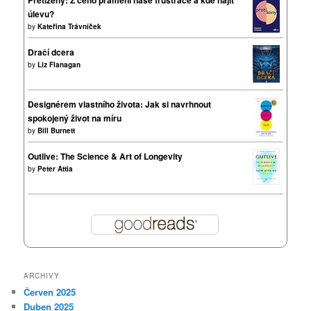
Přetíženy: Z čeho pramení naše frustrace a kde najít
úlevu?
by
Kateřina Trávníček
Dračí dcera
by
Liz Flanagan
Designérem vlastního života: Jak si navrhnout
spokojený život na míru
by
Bill Burnett
Outlive: The Science & Art of Longevity
by
Peter Attia
ARCHIVY
Červen 2025
Duben 2025