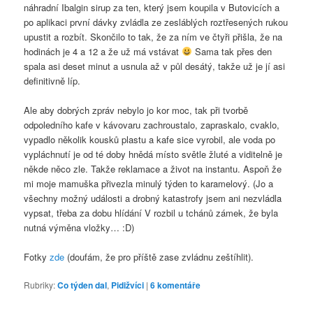
náhradní Ibalgin sirup za ten, který jsem koupila v Butovicích a
po aplikaci první dávky zvládla ze zesláblých roztřesených rukou
upustit a rozbít. Skončilo to tak, že za ním ve čtyři přišla, že na
hodinách je 4 a 12 a že už má vstávat
Sama tak přes den
spala asi deset minut a usnula až v půl desátý, takže už je jí asi
definitivně líp.
Ale aby dobrých zpráv nebylo jo kor moc, tak při tvorbě
odpoledního kafe v kávovaru zachroustalo, zapraskalo, cvaklo,
vypadlo několik kousků plastu a kafe sice vyrobil, ale voda po
vypláchnutí je od té doby hnědá místo světle žluté a viditelně je
někde něco zle. Takže reklamace a život na instantu. Aspoň že
mi moje mamuška přivezla minulý týden to karamelový. (Jo a
všechny možný události a drobný katastrofy jsem ani nezvládla
vypsat, třeba za dobu hlídání V rozbil u tchánů zámek, že byla
nutná výměna vložky… :D)
Fotky
zde
(doufám, že pro příště zase zvládnu zeštíhlit).
Rubriky:
Co týden dal
,
Pidižvíci
|
6
komentáře