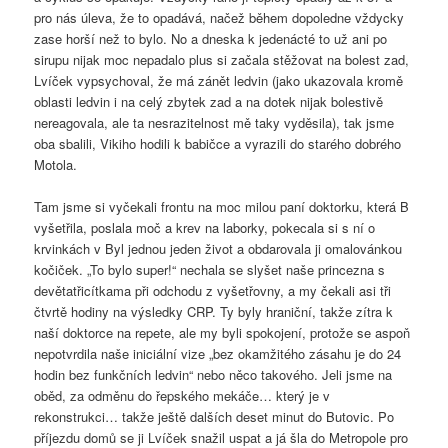
pro nás úleva, že to opadává, načež během dopoledne vždycky
zase horší než to bylo. No a dneska k jedenácté to už ani po
sirupu nijak moc nepadalo plus si začala stěžovat na bolest zad,
Lvíček vypsychoval, že má zánět ledvin (jako ukazovala kromě
oblasti ledvin i na celý zbytek zad a na dotek nijak bolestivě
nereagovala, ale ta nesrazitelnost mě taky vyděsila), tak jsme
oba sbalili, Vikiho hodili k babičce a vyrazili do starého dobrého
Motola.
Tam jsme si vyčekali frontu na moc milou paní doktorku, která B
vyšetřila, poslala moč a krev na laborky, pokecala si s ní o
krvinkách v Byl jednou jeden život a obdarovala ji omalovánkou
kočiček. „To bylo super!“ nechala se slyšet naše princezna s
devětatřicítkama při odchodu z vyšetřovny, a my čekali asi tři
čtvrtě hodiny na výsledky CRP. Ty byly hraniční, takže zítra k
naší doktorce na repete, ale my byli spokojení, protože se aspoň
nepotvrdila naše iniciální vize „bez okamžitého zásahu je do 24
hodin bez funkčních ledvin“ nebo něco takového. Jeli jsme na
oběd, za odměnu do řepského mekáče… který je v
rekonstrukci… takže ještě dalších deset minut do Butovic. Po
příjezdu domů se ji Lvíček snažil uspat a já šla do Metropole pro