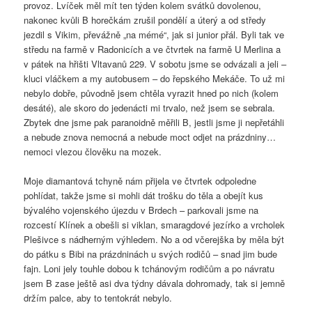
provoz. Lvíček měl mít ten týden kolem svátků dovolenou,
nakonec kvůli B horečkám zrušil pondělí a úterý a od středy
jezdil s Vikim, převážně „na mémé“, jak si junior přál. Byli tak ve
středu na farmě v Radonicích a ve čtvrtek na farmě U Merlina a
v pátek na hřišti Vltavanů 229. V sobotu jsme se odvázali a jeli –
kluci vláčkem a my autobusem – do řepského Mekáče. To už mi
nebylo dobře, původně jsem chtěla vyrazit hned po nich (kolem
desáté), ale skoro do jedenácti mi trvalo, než jsem se sebrala.
Zbytek dne jsme pak paranoidně měřili B, jestli jsme ji nepřetáhli
a nebude znova nemocná a nebude moct odjet na prázdniny…
nemoci vlezou člověku na mozek.
Moje diamantová tchyně nám přijela ve čtvrtek odpoledne
pohlídat, takže jsme si mohli dát trošku do těla a obejít kus
bývalého vojenského újezdu v Brdech – parkovali jsme na
rozcestí Klínek a obešli si viklan, smaragdové jezírko a vrcholek
Plešivce s nádherným výhledem. No a od včerejška by měla být
do pátku s Bibi na prázdninách u svých rodičů – snad jim bude
fajn. Loni jely touhle dobou k tchánovým rodičům a po návratu
jsem B zase ještě asi dva týdny dávala dohromady, tak si jemně
držím palce, aby to tentokrát nebylo.