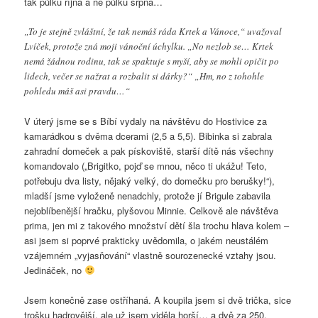
tak půlku října a ne půlku srpna…
„To je stejně zvláštní, že tak nemáš ráda Krtek a Vánoce,“ uvažoval
Lvíček, protože zná moji vánoční úchylku. „No nezlob se… Krtek
nemá žádnou rodinu, tak se spaktuje s myší, aby se mohli opičit po
lidech, večer se nažrat a rozbalit si dárky?“ „Hm, no z tohohle
pohledu máš asi pravdu…“
V úterý jsme se s Bíbí vydaly na návštěvu do Hostivice za
kamarádkou s dvěma dcerami (2,5 a 5,5). Bibinka si zabrala
zahradní domeček a pak pískoviště, starší dítě nás všechny
komandovalo („Brigitko, pojď se mnou, něco ti ukážu! Teto,
potřebuju dva listy, nějaký velký, do domečku pro berušky!“),
mladší jsme vyloženě nenadchly, protože jí Brigule zabavila
nejoblíbenější hračku, plyšovou Minnie. Celkově ale návštěva
prima, jen mi z takového množství dětí šla trochu hlava kolem –
asi jsem si poprvé prakticky uvědomila, o jakém neustálém
vzájemném „vyjasňování“ vlastně sourozenecké vztahy jsou.
Jedináček, no
Jsem konečně zase ostříhaná. A koupila jsem si dvě trička, sice
trošku hadrovější, ale už jsem viděla horší… a dvě za 250,