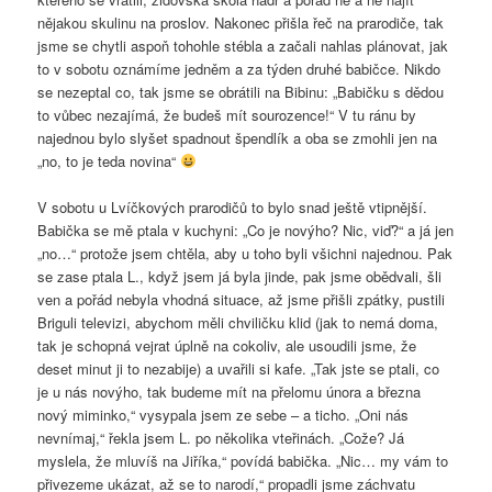
nějakou skulinu na proslov. Nakonec přišla řeč na prarodiče, tak
jsme se chytli aspoň tohohle stébla a začali nahlas plánovat, jak
to v sobotu oznámíme jedněm a za týden druhé babičce. Nikdo
se nezeptal co, tak jsme se obrátili na Bibinu: „Babičku s dědou
to vůbec nezajímá, že budeš mít sourozence!“ V tu ránu by
najednou bylo slyšet spadnout špendlík a oba se zmohli jen na
„no, to je teda novina“
V sobotu u Lvíčkových prarodičů to bylo snad ještě vtipnější.
Babička se mě ptala v kuchyni: „Co je novýho? Nic, viď?“ a já jen
„no…“ protože jsem chtěla, aby u toho byli všichni najednou. Pak
se zase ptala L., když jsem já byla jinde, pak jsme obědvali, šli
ven a pořád nebyla vhodná situace, až jsme přišli zpátky, pustili
Briguli televizi, abychom měli chviličku klid (jak to nemá doma,
tak je schopná vejrat úplně na cokoliv, ale usoudili jsme, že
deset minut ji to nezabije) a uvařili si kafe. „Tak jste se ptali, co
je u nás novýho, tak budeme mít na přelomu února a března
nový miminko,“ vysypala jsem ze sebe – a ticho. „Oni nás
nevnímaj,“ řekla jsem L. po několika vteřinách. „Cože? Já
myslela, že mluvíš na Jiříka,“ povídá babička. „Nic… my vám to
přivezeme ukázat, až se to narodí,“ propadli jsme záchvatu