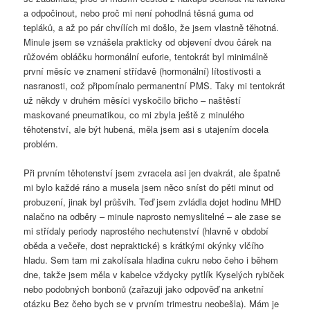
a odpočinout, nebo proč mi není pohodlná těsná guma od
tepláků, a až po pár chvílích mi došlo, že jsem vlastně těhotná.
Minule jsem se vznášela prakticky od objevení dvou čárek na
růžovém obláčku hormonální euforie, tentokrát byl minimálně
první měsíc ve znamení střídavě (hormonální) lítostivosti a
nasranosti, což připomínalo permanentní PMS. Taky mi tentokrát
už někdy v druhém měsíci vyskočilo břicho – naštěstí
maskované pneumatikou, co mi zbyla ještě z minulého
těhotenství, ale být hubená, měla jsem asi s utajením docela
problém.
Při prvním těhotenství jsem zvracela asi jen dvakrát, ale špatně
mi bylo každé ráno a musela jsem něco sníst do pěti minut od
probuzení, jinak byl průšvih. Teď jsem zvládla dojet hodinu MHD
nalačno na odběry – minule naprosto nemyslitelné – ale zase se
mi střídaly periody naprostého nechutenství (hlavně v období
oběda a večeře, dost nepraktické) s krátkými okýnky vlčího
hladu. Sem tam mi zakolísala hladina cukru nebo čeho i během
dne, takže jsem měla v kabelce vždycky pytlík Kyselých rybiček
nebo podobných bonbonů (zařazuji jako odpověď na anketní
otázku Bez čeho bych se v prvním trimestru neobešla). Mám je