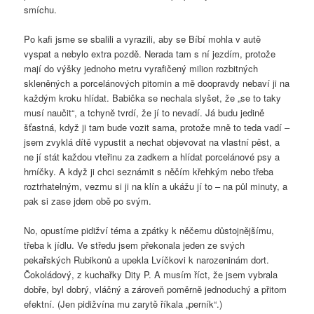
smíchu.
Po kafi jsme se sbalili a vyrazili, aby se Bíbí mohla v autě
vyspat a nebylo extra pozdě. Nerada tam s ní jezdím, protože
mají do výšky jednoho metru vyrafičený milion rozbitných
skleněných a porcelánových pitomin a mě doopravdy nebaví ji na
každým kroku hlídat. Babička se nechala slyšet, že „se to taky
musí naučit“, a tchyně tvrdí, že jí to nevadí. Já budu jedině
šťastná, když ji tam bude vozit sama, protože mně to teda vadí –
jsem zvyklá dítě vypustit a nechat objevovat na vlastní pěst, a
ne jí stát každou vteřinu za zadkem a hlídat porcelánové psy a
hrníčky. A když ji chci seznámit s něčím křehkým nebo třeba
roztrhatelným, vezmu si ji na klín a ukážu jí to – na půl minuty, a
pak si zase jdem obě po svým.
No, opustíme pidižví téma a zpátky k něčemu důstojnějšímu,
třeba k jídlu. Ve středu jsem překonala jeden ze svých
pekařských Rubikonů a upekla Lvíčkovi k narozeninám dort.
Čokoládový, z kuchařky Dity P. A musím říct, že jsem vybrala
dobře, byl dobrý, vláčný a zároveň poměrně jednoduchý a přitom
efektní. (Jen pidižvína mu zarytě říkala „perník“.)