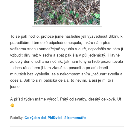
To se pak hodilo, protože jsme následně jeli vyzvednout Bibinu k
prarodičům. Těm celé odpoledne nespala, takže nám přes
veškerou snahu samozřejmě vytuhla v autě, nepodařilo se nám ji
vzbudit dřív než v sedm a spát pak šla v půl jedenáctý. Hlavně
že celý den chodila na nočník, jak nám tchyně hrdě prezentovala
– dnes ráno jsem ji tam zkoušela posadit a po asi deseti
minutách bez výsledku se s nekompromisním „nečurat“ zvedla a
odešla. Jak to s ní babička dělala, to nevím, a asi je mi to i
jedno.
A příští týden máme výročí. Pátý od svatby, desátý celkově. Uf
Rubriky:
Co týden dal
,
Pidižvíci
|
2
komentáře