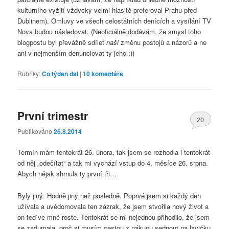
kulturního vyžití vždycky velmi hlasitě preferoval Prahu před
Dublinem). Omluvy ve všech celostátních denících a vysílání TV
Nova budou následovat. (Neoficiálně dodávám, že smysl toho
blogpostu byl převážně sdílet
naši
změnu postojů a názorů a ne
ani v nejmenším denunciovat ty jeho :))
Rubriky:
Co týden dal
|
10
komentáře
První trimestr
20
Publikováno
26.8.2014
Termín mám tentokrát 26. února, tak jsem se rozhodla i tentokrát
od něj „odečítat“ a tak mi vychází vstup do 4. měsíce 26. srpna.
Abych nějak shrnula ty první tři…
Byly jiný. Hodně jiný než posledně. Poprvé jsem si každý den
užívala a uvědomovala ten zázrak, že jsem stvořila nový život a
on teď ve mně roste. Tentokrát se mi nejednou přihodilo, že jsem
se zadumala, proč si musím cestou z nákupu sednout na lavičku