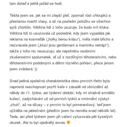
tam doteď a ještě pořád se hodí.
Těšila jsem se, jak se mi zlepší pleť, zpomalí růst chloupků a
přestanou mastit vlasy, a až na poslední položku se všechno
spíš zhoršilo. Většina lidí z toho usuzuje, že budu mít kluka.
Většina lidí to usuzovala už posledně, kdy jsem vypadala jak
reklama na kosmeťák („holky berou krásu“), měla malé břicho a
nezvracela jsem („kluci jsou gentlemani a maminku netrápí“),
takže z toho nic neusuzuju; ale nepohrdnu osobními
zkušenostmi spolumatek, ať už s rozdílnými těhotenstvími, nebo
těhotenstvími podobnými a dětmi různého pohlaví, přece jenom
jsem zvědavá ;))
Snad jediná společná charakteristika obou prvních třetin byla
naprostá neschopnost pozřít kafe v zásadě od uhnízdění až
někdy do 11. týdne, asi týdenní období, kdy mi strašně smrdělo
kuřecí, zadýchávání už od prvních týdnů a minimální výskyt
„chutí“, až na džusy – v prvním to byl pomerančový, teď jsem
ujížděla na jablečném (předtím jsem ho neměla snad několik let).
Teda, asi před týdnem jsem při vaření vyluxovala pět kyselých
okurek. Ale to byl ojedinělý exces