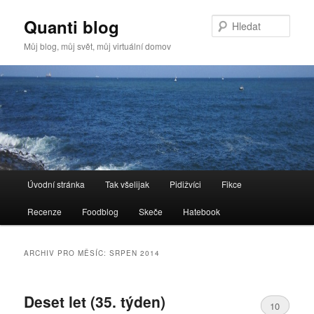
Quanti blog
Hleda
Můj blog, můj svět, můj virtuální domov
Hlavní
Úvodní stránka
Tak všelijak
Pidižvíci
Fikce
Přejít
Přejít
navigační
menu
Recenze
Foodblog
Skeče
Hatebook
k
k
hlavnímu
obsahu
ARCHIV PRO MĚSÍC:
SRPEN 2014
obsahu
postranního
Deset let (35. týden)
webu
panelu
10