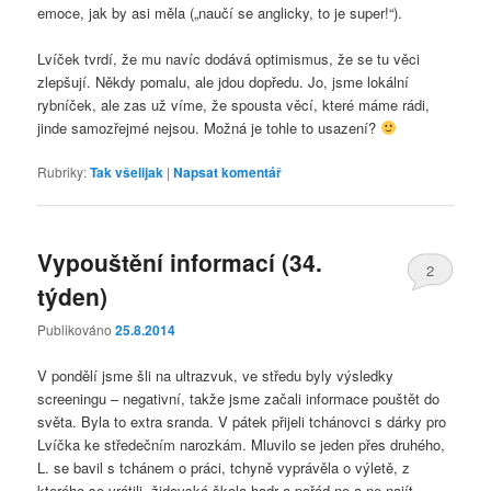
emoce, jak by asi měla („naučí se anglicky, to je super!“).
Lvíček tvrdí, že mu navíc dodává optimismus, že se tu věci
zlepšují. Někdy pomalu, ale jdou dopředu. Jo, jsme lokální
rybníček, ale zas už víme, že spousta věcí, které máme rádi,
jinde samozřejmé nejsou. Možná je tohle to usazení?
Rubriky:
Tak všelijak
|
Napsat komentář
Vypouštění informací (34.
2
týden)
Publikováno
25.8.2014
V pondělí jsme šli na ultrazvuk, ve středu byly výsledky
screeningu – negativní, takže jsme začali informace pouštět do
světa. Byla to extra sranda. V pátek přijeli tchánovci s dárky pro
Lvíčka ke středečním narozkám. Mluvilo se jeden přes druhého,
L. se bavil s tchánem o práci, tchyně vyprávěla o výletě, z
kterého se vrátili, židovská škola hadr a pořád ne a ne najít