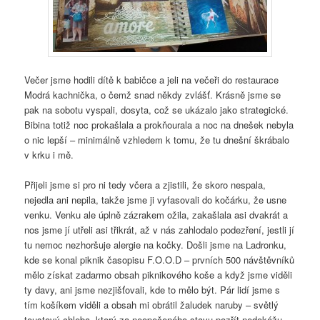
Večer jsme hodili dítě k babičce a jeli na večeři do restaurace
Modrá kachnička, o čemž snad někdy zvlášť. Krásně jsme se
pak na sobotu vyspali, dosyta, což se ukázalo jako strategické.
Bibina totiž noc prokašlala a prokňourala a noc na dnešek nebyla
o nic lepší – minimálně vzhledem k tomu, že tu dnešní škrábalo
v krku i mě.
Přijeli jsme si pro ni tedy včera a zjistili, že skoro nespala,
nejedla ani nepila, takže jsme ji vyfasovali do kočárku, že usne
venku. Venku ale úplně zázrakem ožila, zakašlala asi dvakrát a
nos jsme jí utřeli asi třikrát, až v nás zahlodalo podezření, jestli jí
tu nemoc nezhoršuje alergie na kočky. Došli jsme na Ladronku,
kde se konal piknik časopisu F.O.O.D – prvních 500 návštěvníků
mělo získat zadarmo obsah piknikového koše a když jsme viděli
ty davy, ani jsme nezjišťovali, kde to mělo být. Pár lidí jsme s
tím košíkem viděli a obsah mi obrátil žaludek naruby – světlý
toustový chleba, který za neopečeného stavu pozřít nedokážu,