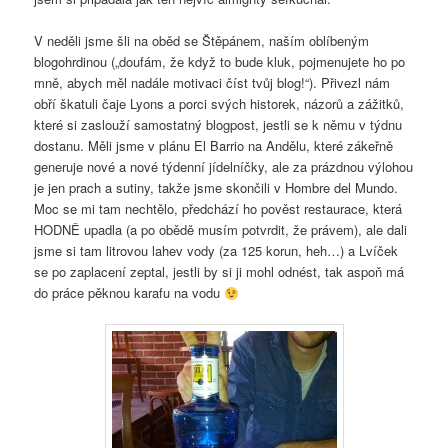
V neděli jsme šli na oběd se Štěpánem, naším oblíbeným
blogohrdinou („doufám, že když to bude kluk, pojmenujete ho po
mně, abych měl nadále motivaci číst tvůj blog!“). Přivezl nám
obří škatuli čaje Lyons a porci svých historek, názorů a zážitků,
které si zaslouží samostatný blogpost, jestli se k němu v týdnu
dostanu. Měli jsme v plánu El Barrio na Andělu, které zákeřně
generuje nové a nové týdenní jídelníčky, ale za prázdnou výlohou
je jen prach a sutiny, takže jsme skončili v Hombre del Mundo.
Moc se mi tam nechtělo, předchází ho pověst restaurace, která
HODNĚ upadla (a po obědě musím potvrdit, že právem), ale dali
jsme si tam litrovou lahev vody (za 125 korun, heh…) a Lvíček
se po zaplacení zeptal, jestli by si ji mohl odnést, tak aspoň má
do práce pěknou karafu na vodu