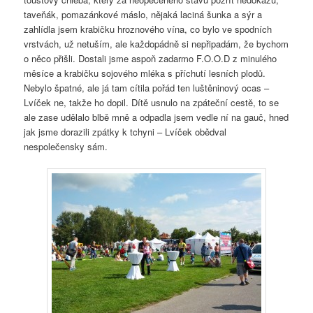
taveňák, pomazánkové máslo, nějaká laciná šunka a sýr a
zahlídla jsem krabičku hroznového vína, co bylo ve spodních
vrstvách, už netuším, ale každopádně si nepřipadám, že bychom
o něco přišli. Dostali jsme aspoň zadarmo F.O.O.D z minulého
měsíce a krabičku sojového mléka s příchutí lesních plodů.
Nebylo špatné, ale já tam cítila pořád ten luštěninový ocas –
Lvíček ne, takže ho dopil. Dítě usnulo na zpáteční cestě, to se
ale zase udělalo blbě mně a odpadla jsem vedle ní na gauč, hned
jak jsme dorazili zpátky k tchyni – Lvíček obědval
nespolečensky sám.