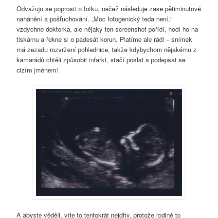
Odvažuju se poprosit o fotku, načež následuje zase pětiminutové
nahánění a pošťuchování. „Moc fotogenický teda není,“
vzdychne doktorka, ale nějaký ten screenshot pořídí, hodí ho na
tiskárnu a řekne si o padesát korun. Platíme ale rádi – snímek
má zezadu rozvržení pohlednice, takže kdybychom nějakému z
kamarádů chtěli způsobit infarkt, stačí poslat a podepsat se
cizím jménem!
A abyste věděli, víte to tentokrát nejdřív, protože rodině to