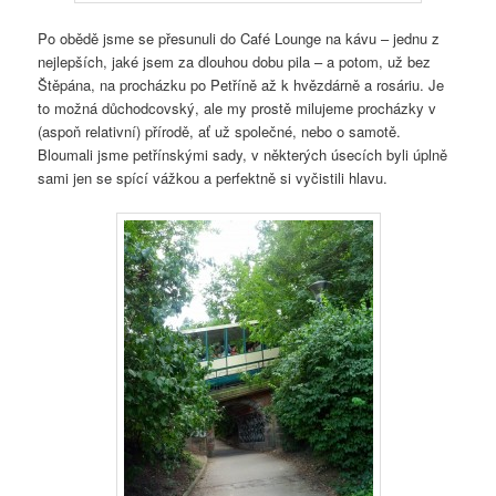
Po obědě jsme se přesunuli do Café Lounge na kávu – jednu z
nejlepších, jaké jsem za dlouhou dobu pila – a potom, už bez
Štěpána, na procházku po Petříně až k hvězdárně a rosáriu. Je
to možná důchodcovský, ale my prostě milujeme procházky v
(aspoň relativní) přírodě, ať už společné, nebo o samotě.
Bloumali jsme petřínskými sady, v některých úsecích byli úplně
sami jen se spící vážkou a perfektně si vyčistili hlavu.