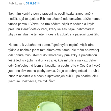
Publikováno
31.8.2014
Tak nám končí srpen a prázdniny, obojí hezky zarovnaně v
neděli, a já to spolu s Bibinou úžasně odstonávám, takže nemám
vůbec psavou. Vezmu to tím pádem nějak v bodech a když
přesunu zvlášť dětský věci, který se zas nějak nahromadily,
zbývá mi vlastně jen úterní cesta k zubařce a páteční opušťák.
Na cestu k zubařce mi samozřejmě vyšlo nejdeštivější ráno
týdne a nechala jsem tam skoro dva tisíce, ale mám spravenej
odštípnutej zub, štempl do těhotenský průkazky a předělanou
ještě jednu výplň na druhý straně, kde mi přišla na kaz. Jako
odměnu/bolestné jsem si koupila na cestu latte v Costě a i když
jsem nejdřív trochu pochybovala, že je to dobrej nápad – ztuhlá
huba z anestezie a pachuť spravenejch zubů – po prvním loku
jsem se ubezpečila, že byl. Ňom.