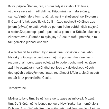
Když přijede Štěpán, ten, co nás kdysi zatáhnul do Irska,
vždycky se s ním rádi vidíme. Připomíná nám staré časy,
samozřejmě, ale v tom to až tak není – zkušenost se životem v
jiné zemi je tak specifická, že ji můžou pochopit většinou zas
jenom (bývalí) expati. „Mně se po tom Irsku pořád nějak stejská
a nedokážu pochopit proč,“ posteskla jsem si a Štěpán lakonicky
zkonstatoval: „Protože to bylo jiný.“ A asi to trefil, protože je to
tak geniálně jednoduchá věc.
Ale tentokrát to setkání bylo nějak jiné. Většinou v nás jeho
historky z Googlu a cestování nejmíň po třech kontinentech
rozdmychají touhu zase odjet, až to bude trochu možné. Zase
zažít to poznávání, další úhel pohledu z kaleidoskopu všech
dostupých světových destinací, roztáhnout křídla a uletět aspoň
na pár let z provinčního Česka.
Tentokrát ne.
Možná to bylo tím, že už jsme se tu zase asimilovali. Možná
tím, že Štěpán už je jednou nohou v New Yorku, kam směřuje z
Dublinu. A možná obojím, ale naše světy oddivergovaly až skoro