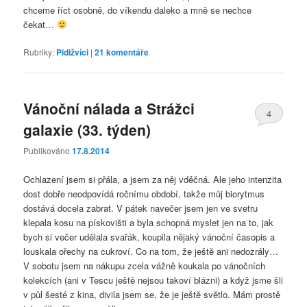
chceme říct osobně, do víkendu daleko a mně se nechce
čekat…
Rubriky:
Pidižvíci
|
21
komentáře
Vánoční nálada a Strážci
4
galaxie (33. týden)
Publikováno
17.8.2014
Ochlazení jsem si přála, a jsem za něj vděčná. Ale jeho intenzita
dost dobře neodpovídá ročnímu období, takže můj biorytmus
dostává docela zabrat. V pátek navečer jsem jen ve svetru
klepala kosu na pískovišti a byla schopná myslet jen na to, jak
bych si večer udělala svařák, koupila nějaký vánoční časopis a
louskala ořechy na cukroví. Co na tom, že ještě ani nedozrály…
V sobotu jsem na nákupu zcela vážně koukala po vánočních
kolekcích (ani v Tescu ještě nejsou takoví blázni) a když jsme šli
v půl šesté z kina, divila jsem se, že je ještě světlo. Mám prostě