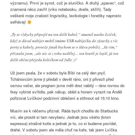
významu). První je synot, což je sluníčko. A druhý „spavec“, což
znamená něco zavřít (víko notebooku, dveře, skříň). Tady
veškeré moje znalosti lingvistiky, lexikologie i fonetiky naprosto
selhávají
„Ty se vždycky připojíš na ten delší kabel,“ smutnil naoko Lvíček,
když si dával nabíjet mobil (máme USB nabíječku do zásuvky s víc
porty a kabely, protože jinak bychom se o šťávu pobili). „Já vím,“
přiznala jsem, „ale nic si z toho nedělej… ten kratší je lepší, já ten
delší občas přejedu kolečkem od židle ;)“
Už jsem psala, že v sobotu byla Bíbí na celý den pryč.
Tchánovcům jsme ji předali v devět ráno, oni ji přivezli před
osmou večer, ale program jsme měli dost nabitý – ráno rovnou do
Ikey vybírat svítidla, pak nákup, oběd a honem vyrazit na Anděl
pořizovat Lvíčkovi podzimní oblečení a stihnout od 15:10 kino.
Musím se k něčemu přiznat. Ráda bych chodila do Starbucks
víc, ale prostě si tam nevyberu. Jednak jsou všeho (krom
espressa) strašné kotle a jednak je to, co si budeme povídat,
drahé. V sobotu jsem ale měla chuť na kafe, tak jsem Lvíčka