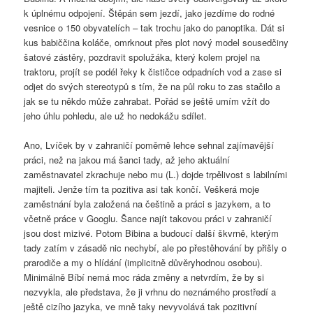
k úplnému odpojení. Štěpán sem jezdí, jako jezdíme do rodné
vesnice o 150 obyvatelích – tak trochu jako do panoptika. Dát si
kus babiččina koláče, omrknout přes plot nový model sousedčiny
šatové zástěry, pozdravit spolužáka, který kolem projel na
traktoru, projít se podél řeky k čističce odpadních vod a zase si
odjet do svých stereotypů s tím, že na půl roku to zas stačilo a
jak se tu někdo může zahrabat. Pořád se ještě umím vžít do
jeho úhlu pohledu, ale už ho nedokážu sdílet.
Ano, Lvíček by v zahraničí poměrně lehce sehnal zajímavější
práci, než na jakou má šanci tady, až jeho aktuální
zaměstnavatel zkrachuje nebo mu (L.) dojde trpělivost s labilními
majiteli. Jenže tím ta pozitiva asi tak končí. Veškerá moje
zaměstnání byla založená na češtině a práci s jazykem, a to
včetně práce v Googlu. Šance najít takovou práci v zahraničí
jsou dost mizivé. Potom Bibina a budoucí další škvrně, kterým
tady zatím v zásadě nic nechybí, ale po přestěhování by přišly o
prarodiče a my o hlídání (implicitně důvěryhodnou osobou).
Minimálně Bíbí nemá moc ráda změny a netvrdím, že by si
nezvykla, ale představa, že ji vrhnu do neznámého prostředí a
ještě cizího jazyka, ve mně taky nevyvolává tak pozitivní