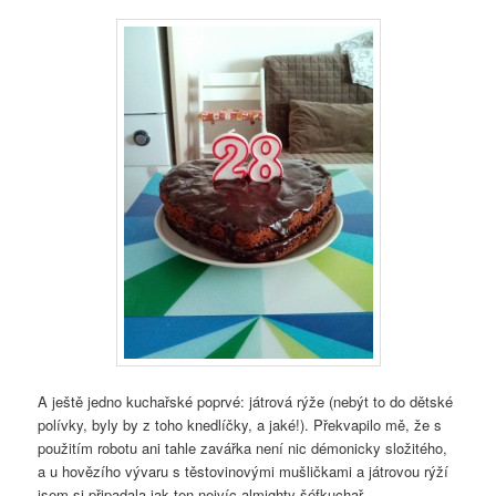
A ještě jedno kuchařské poprvé: játrová rýže (nebýt to do dětské
polívky, byly by z toho knedlíčky, a jaké!). Překvapilo mě, že s
použitím robotu ani tahle zavářka není nic démonicky složitého,
a u hovězího vývaru s těstovinovými mušličkami a játrovou rýží
jsem si připadala jak ten nejvíc almighty šéfkuchař.