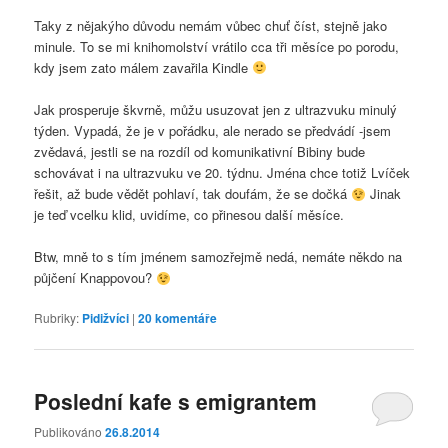
Taky z nějakýho důvodu nemám vůbec chuť číst, stejně jako
minule. To se mi knihomolství vrátilo cca tři měsíce po porodu,
kdy jsem zato málem zavařila Kindle
Jak prosperuje škvrně, můžu usuzovat jen z ultrazvuku minulý
týden. Vypadá, že je v pořádku, ale nerado se předvádí -jsem
zvědavá, jestli se na rozdíl od komunikativní Bibiny bude
schovávat i na ultrazvuku ve 20. týdnu. Jména chce totiž Lvíček
řešit, až bude vědět pohlaví, tak doufám, že se dočká
Jinak
je teď vcelku klid, uvidíme, co přinesou další měsíce.
Btw, mně to s tím jménem samozřejmě nedá, nemáte někdo na
půjčení Knappovou?
Rubriky:
Pidižvíci
|
20
komentáře
Poslední kafe s emigrantem
Publikováno
26.8.2014