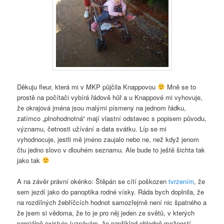
Děkuju fleur, která mi v MKP půjčila Knappovou
Mně se to
prostě na počítači vybírá řádově hůř a u Knappové mi vyhovuje,
že okrajová jména jsou malými písmeny na jednom řádku,
zatímco „plnohodnotná“ mají vlastní odstavec s popisem původu,
významu, četnosti užívání a data svátku. Líp se mi
vyhodnocuje, jestli mě jméno zaujalo nebo ne, než když jenom
čtu jedno slovo v dlouhém seznamu. Ale bude to ještě šichta tak
jako tak
A na závěr právní okénko: Štěpán se cítí poškozen
tvrzením
, že
sem jezdí jako do panoptika rodné vísky. Ráda bych doplnila, že
na rozdílných žebříčcích hodnot samozřejmě není nic špatného a
že jsem si vědoma, že to je pro něj jeden ze světů, v kterých
parciálně existuje (uznávám, že například ohledně možností