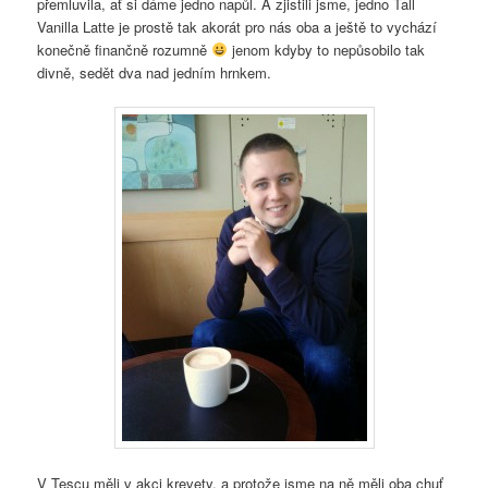
přemluvila, ať si dáme jedno napůl. A zjistili jsme, jedno Tall
Vanilla Latte je prostě tak akorát pro nás oba a ještě to vychází
konečně finančně rozumně
jenom kdyby to nepůsobilo tak
divně, sedět dva nad jedním hrnkem.
V Tescu měli v akci krevety, a protože jsme na ně měli oba chuť