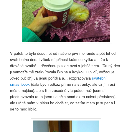
V pátek to bylo deset let od našeho prvního rande a pět let od
svatebního dne. Lvíček mi přinesl krásnou kytku a – že k
dřevěné svatbě – dřevěnou puzzle ovci s jehňátkem. (Druhý den
ji samozřejmě zrekvírovala Bibina a kdykoli ji uvidí, vyžaduje
„ovec pučit!“) Já jemu pořídila a… rozpracovala
svatební
smashbook
(dala bych odkaz přímo na stránky, ale už jim asi
měsíc nejdou). Je s tím zásadně víc práce, než jsem si
představovala (a to jsem neměla snad extra naivní představy),
ale určitě mám v plánu ho dodělat, co zatím mám je super a L.
se to moc líbilo.