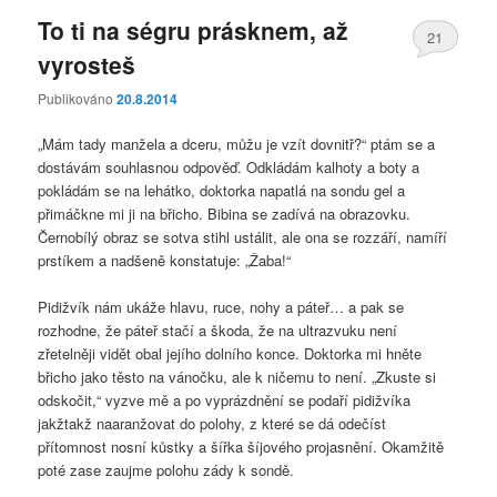
To ti na ségru prásknem, až
21
vyrosteš
Publikováno
20.8.2014
„Mám tady manžela a dceru, můžu je vzít dovnitř?“ ptám se a
dostávám souhlasnou odpověď. Odkládám kalhoty a boty a
pokládám se na lehátko, doktorka napatlá na sondu gel a
přimáčkne mi ji na břicho. Bibina se zadívá na obrazovku.
Černobílý obraz se sotva stihl ustálit, ale ona se rozzáří, namíří
prstíkem a nadšeně konstatuje: „Žaba!“
Pidižvík nám ukáže hlavu, ruce, nohy a páteř… a pak se
rozhodne, že páteř stačí a škoda, že na ultrazvuku není
zřetelněji vidět obal jejího dolního konce. Doktorka mi hněte
břicho jako těsto na vánočku, ale k ničemu to není. „Zkuste si
odskočit,“ vyzve mě a po vyprázdnění se podaří pidižvíka
jakžtakž naaranžovat do polohy, z které se dá odečíst
přítomnost nosní kůstky a šířka šíjového projasnění. Okamžitě
poté zase zaujme polohu zády k sondě.