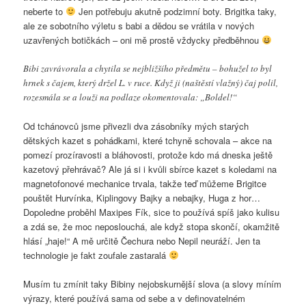
neberte to
Jen potřebuju akutně podzimní boty. Brigitka taky,
ale ze sobotního výletu s babi a dědou se vrátila v nových
uzavřených botičkách – oni mě prostě vždycky předběhnou
Bibi zavrávorala a chytila se nejbližšího předmětu – bohužel to byl
hrnek s čajem, který držel L. v ruce. Když ji (naštěstí vlažný) čaj polil,
rozesmála se a louži na podlaze okomentovala: „Boldel!“
Od tchánovců jsme přivezli dva zásobníky mých starých
dětských kazet s pohádkami, které tchyně schovala – akce na
pomezí prozíravosti a bláhovosti, protože kdo má dneska ještě
kazetový přehrávač? Ale já si i kvůli sbírce kazet s koledami na
magnetofonové mechanice trvala, takže teď můžeme Brigitce
pouštět Hurvínka, Kiplingovy Bajky a nebajky, Huga z hor…
Dopoledne proběhl Maxipes Fík, sice to používá spíš jako kulisu
a zdá se, že moc neposlouchá, ale když stopa skončí, okamžitě
hlásí „haje!“ A mě určitě Čechura nebo Nepil neuráží. Jen ta
technologie je fakt zoufale zastaralá
Musím tu zmínit taky Bibiny nejobskurnější slova (a slovy míním
výrazy, které používá sama od sebe a v definovatelném